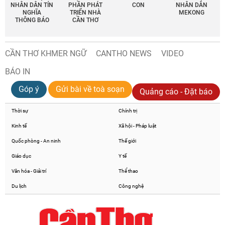
NHÂN DÂN TÍN
PHẦN PHÁT
CON
NHÂN DÂN
NGHĨA
TRIỂN NHÀ
MEKONG
THÔNG BÁO
CẦN THƠ
CẦN THƠ KHMER NGỮ
CANTHO NEWS
VIDEO
BÁO IN
Góp ý
Gửi bài về toà soạn
Quảng cáo - Đặt báo
Thời sự
Chính trị
Kinh tế
Xã hội - Pháp luật
Quốc phòng - An ninh
Thế giới
Giáo dục
Y tế
Văn hóa - Giải trí
Thể thao
Du lịch
Công nghệ