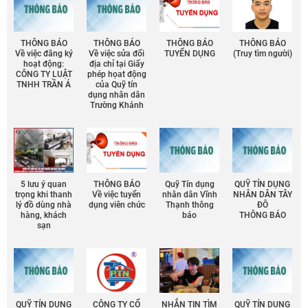
THÔNG BÁO
THÔNG BÁO
THÔNG BÁO
THÔNG BÁO
Về việc đăng ký
Về việc sửa đổi
TUYỂN DỤNG
(Truy tìm người)
hoạt động:
địa chỉ tại Giấy
CÔNG TY LUẬT
phép họat động
TNHH TRẦN Á
của Quỹ tín
dụng nhân dân
Trường Khánh
5 lưu ý quan
THÔNG BÁO
Quỹ Tín dụng
QUỸ TÍN DỤNG
trọng khi thanh
Về việc tuyển
nhân dân Vĩnh
NHÂN DÂN TÂY
lý đồ dùng nhà
dụng viên chức
Thạnh thông
ĐÔ
hàng, khách
báo
THÔNG BÁO
sạn
QUỸ TÍN DỤNG
CÔNG TY CỔ
NHẮN TIN TÌM
QUỸ TÍN DỤNG