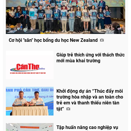
Cơ hội "săn" học bổng du học New Zealand
Giúp trẻ thích ứng với thách thức
mới mùa khai trường
Khởi động dự án “Thúc đẩy môi
trường hòa nhập và an toàn cho
trẻ em và thanh thiếu niên tàn
tật”
Tập huấn nâng cao nghiệp vụ
Chia sẻ