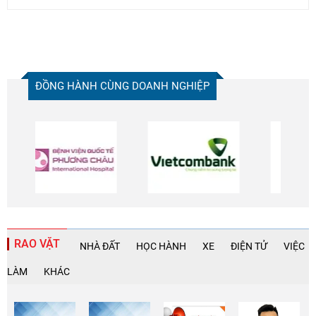
ĐỒNG HÀNH CÙNG DOANH NGHIỆP
RAO VẶT
NHÀ ĐẤT
HỌC HÀNH
XE
ĐIỆN TỬ
VIỆC
LÀM
KHÁC