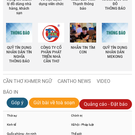
lý đồ dùng nhà
dụng viên chức
Thạnh thông
ĐÔ
hàng, khách
báo
THÔNG BÁO
sạn
QUỸ TÍN DỤNG
CÔNG TY CỔ
NHẮN TIN TÌM
QUỸ TÍN DỤNG
NHÂN DÂN TÍN
PHẦN PHÁT
CON
NHÂN DÂN
NGHĨA
TRIỂN NHÀ
MEKONG
THÔNG BÁO
CẦN THƠ
CẦN THƠ KHMER NGỮ
CANTHO NEWS
VIDEO
BÁO IN
Góp ý
Gửi bài về toà soạn
Quảng cáo - Đặt báo
Thời sự
Chính trị
Kinh tế
Xã hội - Pháp luật
Quốc phòng - An ninh
Thế giới