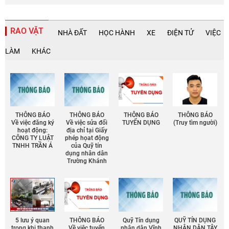
RAO VẶT
NHÀ ĐẤT
HỌC HÀNH
XE
ĐIỆN TỬ
VIỆC
LÀM
KHÁC
THÔNG BÁO
THÔNG BÁO
THÔNG BÁO
THÔNG BÁO
Về việc đăng ký
Về việc sửa đổi
TUYỂN DỤNG
(Truy tìm người)
hoạt động:
địa chỉ tại Giấy
CÔNG TY LUẬT
phép họat động
TNHH TRẦN Á
của Quỹ tín
dụng nhân dân
Trường Khánh
5 lưu ý quan
THÔNG BÁO
Quỹ Tín dụng
QUỸ TÍN DỤNG
trọng khi thanh
Về việc tuyển
nhân dân Vĩnh
NHÂN DÂN TÂY