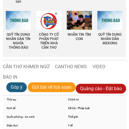
sạn
QUỸ TÍN DỤNG
CÔNG TY CỔ
NHẮN TIN TÌM
QUỸ TÍN DỤNG
NHÂN DÂN TÍN
PHẦN PHÁT
CON
NHÂN DÂN
NGHĨA
TRIỂN NHÀ
MEKONG
THÔNG BÁO
CẦN THƠ
CẦN THƠ KHMER NGỮ
CANTHO NEWS
VIDEO
BÁO IN
Góp ý
Gửi bài về toà soạn
Quảng cáo - Đặt báo
Thời sự
Chính trị
Kinh tế
Xã hội - Pháp luật
Quốc phòng - An ninh
Thế giới
Giáo dục
Y tế