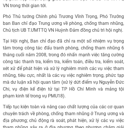
VN trong thời gian tới.
Phó Thủ tướng Chính phủ Trương Vĩnh Trọng, Phó Trưởng
ban Ban chỉ đạo Trung ương về phòng, chống tham nhũng,
Chủ tịch UB T.ƯMTTQ VN Huỳnh Đảm đồng chủ trì hội nghị.
Tại Hội nghị, Ban chỉ đạo đã chỉ ra một số nhiệm vụ trọng
tâm trong công tác đấu tranh phòng, chống tham nhũng 6
tháng cuối năm 2008, trong đó nhấn mạnh việc tăng cường
công tác thanh tra, kiểm tra, kiểm toán, điều tra, kiểm soát,
xét xử để phát hiện và xử lý nghiêm minh các vụ việc tham
nhũng, tiêu cực, nhất là các vụ việc nghiêm trọng, phức tạp
mà dư luận xã hội quan tâm (xử lý dứt điểm vụ Nguyễn Đức
Chi, vụ điện kế điện tử tại TP Hồ Chí Minh và mảng tội
phạm kinh tế trong vụ PMU18).
Tiếp tục kiện toàn và nâng cao chất lượng của các cơ quan
chuyên trách về phòng, chống tham nhũng ở Trung ương và
địa phương; chủ động rà soát, phát hiện, xử lý các vụ việc
tham nhũng xảy ra ở địa phương theo phương châm giải