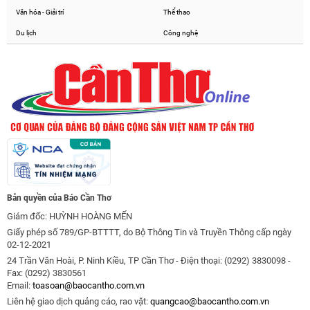
Văn hóa - Giải trí
Thể thao
Du lịch
Công nghệ
Bản quyền của Báo Cần Thơ
Giám đốc: HUỲNH HOÀNG MẾN
Giấy phép số 789/GP-BTTTT, do Bộ Thông Tin và Truyền Thông cấp ngày
02-12-2021
24 Trần Văn Hoài, P. Ninh Kiều, TP Cần Thơ - Điện thoại: (0292) 3830098 -
Fax: (0292) 3830561
Email:
toasoan@baocantho.com.vn
Liên hệ giao dịch quảng cáo, rao vặt:
quangcao@baocantho.com.vn