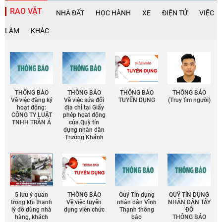
RAO VẶT
NHÀ ĐẤT
HỌC HÀNH
XE
ĐIỆN TỬ
VIỆC
LÀM
KHÁC
THÔNG BÁO
THÔNG BÁO
THÔNG BÁO
THÔNG BÁO
Về việc đăng ký
Về việc sửa đổi
TUYỂN DỤNG
(Truy tìm người)
hoạt động:
địa chỉ tại Giấy
CÔNG TY LUẬT
phép họat động
TNHH TRẦN Á
của Quỹ tín
dụng nhân dân
Trường Khánh
5 lưu ý quan
THÔNG BÁO
Quỹ Tín dụng
QUỸ TÍN DỤNG
trọng khi thanh
Về việc tuyển
nhân dân Vĩnh
NHÂN DÂN TÂY
lý đồ dùng nhà
dụng viên chức
Thạnh thông
ĐÔ
hàng, khách
báo
THÔNG BÁO