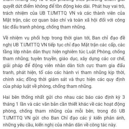
quyết dứt điểm không để tồn động kéo dài. Phát huy vai trò,
trách nhiệm của UB T.ƯMTTQ VN và các thành viên của
Mặt trận, các cơ quan báo chí và toàn xã hội đối với công
tác đấu tranh phòng, chống tham nhũng.
Về nhiệm vụ phối hợp trong thời gian tới, Ban chỉ đạo đề
nghị UB T.ƯMTTQ VN tiếp tục chỉ đạo Mặt trận các cấp, các
tầng lớp nhân dân thực hiện nghiêm túc Luật Phòng, chống
tham nhũng; tuyên truyền, giáo dục, xây dựng các cơ chế,
giải pháp để động viên nhân dân tích cực tham gia đấu
tranh, phát hiện, tố cáo các hành vi tham nhũng kịp thời,
chính xác; đồng thời giám sát và thực hiện các quy định
của pháp luật về phòng, chống tham nhũng.
Hai bên thống nhất gửi cho nhau các báo cáo định kỳ 3
tháng 1 lần và các văn bản cần thiết khác về các hoạt động
phòng, chống tham nhũng của mỗi bên, trong đó UB
T.ƯMTTQ VN gửi cho Ban Chỉ đạo các ý kiến phản ánh,
những yêu cầu, kiến nghị của nhân dân về công tác này.