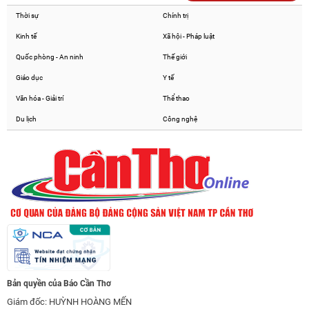
Thời sự
Chính trị
Kinh tế
Xã hội - Pháp luật
Quốc phòng - An ninh
Thế giới
Giáo dục
Y tế
Văn hóa - Giải trí
Thể thao
Du lịch
Công nghệ
Bản quyền của Báo Cần Thơ
Giám đốc: HUỲNH HOÀNG MẾN