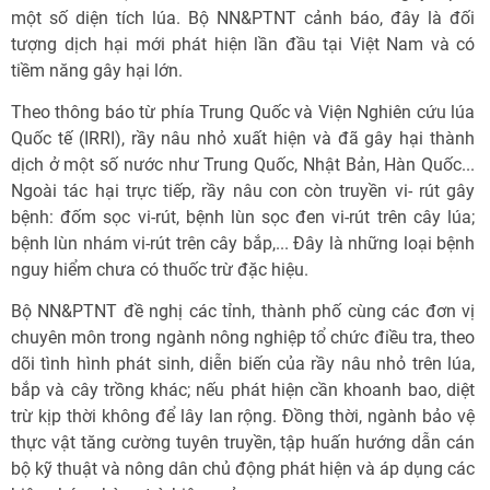
một số diện tích lúa. Bộ NN&PTNT cảnh báo, đây là đối
tượng dịch hại mới phát hiện lần đầu tại Việt Nam và có
tiềm năng gây hại lớn.
Theo thông báo từ phía Trung Quốc và Viện Nghiên cứu lúa
Quốc tế (IRRI), rầy nâu nhỏ xuất hiện và đã gây hại thành
dịch ở một số nước như Trung Quốc, Nhật Bản, Hàn Quốc...
Ngoài tác hại trực tiếp, rầy nâu con còn truyền vi- rút gây
bệnh: đốm sọc vi-rút, bệnh lùn sọc đen vi-rút trên cây lúa;
bệnh lùn nhám vi-rút trên cây bắp,... Đây là những loại bệnh
nguy hiểm chưa có thuốc trừ đặc hiệu.
Bộ NN&PTNT đề nghị các tỉnh, thành phố cùng các đơn vị
chuyên môn trong ngành nông nghiệp tổ chức điều tra, theo
dõi tình hình phát sinh, diễn biến của rầy nâu nhỏ trên lúa,
bắp và cây trồng khác; nếu phát hiện cần khoanh bao, diệt
trừ kịp thời không để lây lan rộng. Đồng thời, ngành bảo vệ
thực vật tăng cường tuyên truyền, tập huấn hướng dẫn cán
bộ kỹ thuật và nông dân chủ động phát hiện và áp dụng các