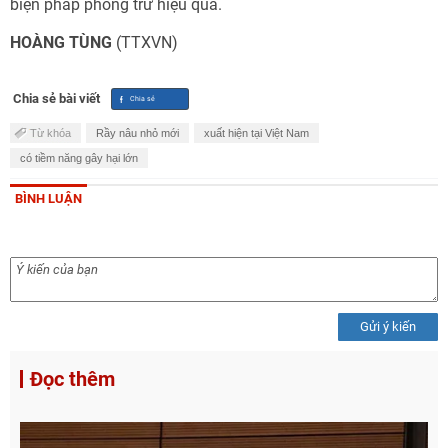
biện pháp phòng trừ hiệu quả.
HOÀNG TÙNG
(TTXVN)
Chia sẻ bài viết
Từ khóa
Rầy nâu nhỏ mới
xuất hiện tại Việt Nam
có tiềm năng gây hại lớn
BÌNH LUẬN
Gửi ý kiến
Đọc thêm