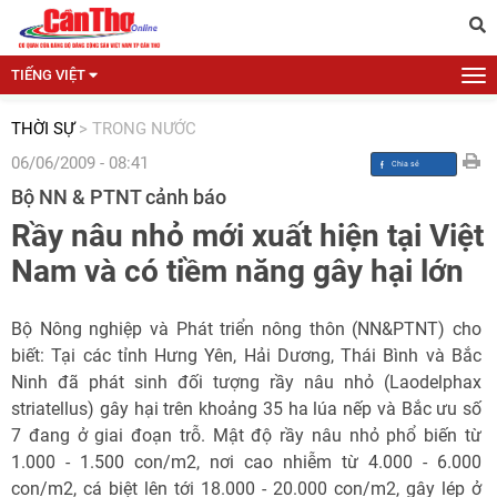
TIẾNG VIỆT
THỜI SỰ
>
TRONG NƯỚC
06/06/2009 - 08:41
Bộ NN & PTNT cảnh báo
Rầy nâu nhỏ mới xuất hiện tại Việt
Nam và có tiềm năng gây hại lớn
Bộ Nông nghiệp và Phát triển nông thôn (NN&PTNT) cho
biết: Tại các tỉnh Hưng Yên, Hải Dương, Thái Bình và Bắc
Ninh đã phát sinh đối tượng rầy nâu nhỏ (Laodelphax
striatellus) gây hại trên khoảng 35 ha lúa nếp và Bắc ưu số
7 đang ở giai đoạn trỗ. Mật độ rầy nâu nhỏ phổ biến từ
1.000 - 1.500 con/m2, nơi cao nhiễm từ 4.000 - 6.000
con/m2, cá biệt lên tới 18.000 - 20.000 con/m2, gây lép ở