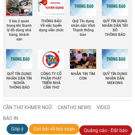
5 lưu ý quan
THÔNG BÁO
Quỹ Tín dụng
QUỸ TÍN DỤNG
trọng khi thanh
Về việc tuyển
nhân dân Vĩnh
NHÂN DÂN TÂY
lý đồ dùng nhà
dụng viên chức
Thạnh thông
ĐÔ
hàng, khách
báo
THÔNG BÁO
sạn
QUỸ TÍN DỤNG
CÔNG TY CỔ
NHẮN TIN TÌM
QUỸ TÍN DỤNG
NHÂN DÂN TÍN
PHẦN PHÁT
CON
NHÂN DÂN
NGHĨA
TRIỂN NHÀ
MEKONG
THÔNG BÁO
CẦN THƠ
CẦN THƠ KHMER NGỮ
CANTHO NEWS
VIDEO
BÁO IN
Góp ý
Gửi bài về toà soạn
Quảng cáo - Đặt báo