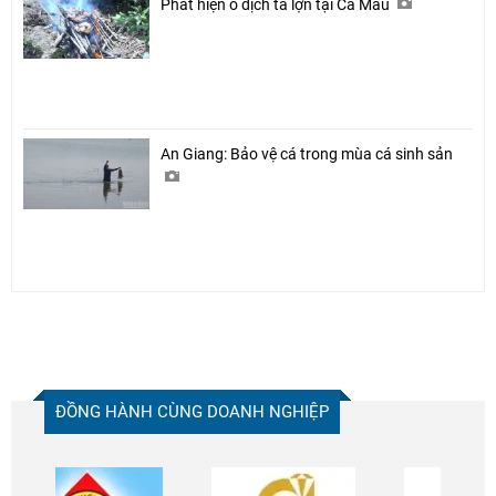
Phát hiện ổ dịch tả lợn tại Cà Mau
An Giang: Bảo vệ cá trong mùa cá sinh sản
ĐỒNG HÀNH CÙNG DOANH NGHIỆP