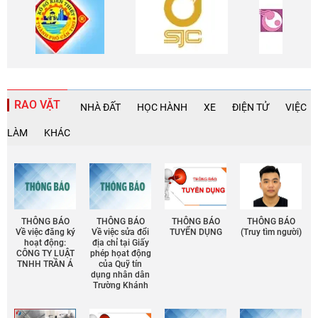
RAO VẶT
NHÀ ĐẤT
HỌC HÀNH
XE
ĐIỆN TỬ
VIỆC
LÀM
KHÁC
THÔNG BÁO
THÔNG BÁO
THÔNG BÁO
THÔNG BÁO
Về việc đăng ký
Về việc sửa đổi
TUYỂN DỤNG
(Truy tìm người)
hoạt động:
địa chỉ tại Giấy
CÔNG TY LUẬT
phép họat động
TNHH TRẦN Á
của Quỹ tín
dụng nhân dân
Trường Khánh