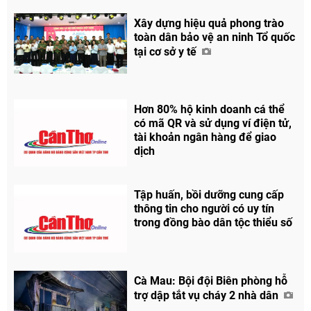
Xây dựng hiệu quả phong trào
toàn dân bảo vệ an ninh Tổ quốc
tại cơ sở y tế
Hơn 80% hộ kinh doanh cá thể
có mã QR và sử dụng ví điện tử,
tài khoản ngân hàng để giao
dịch
Tập huấn, bồi dưỡng cung cấp
thông tin cho người có uy tín
trong đồng bào dân tộc thiểu số
Cà Mau: Bội đội Biên phòng hỗ
trợ dập tắt vụ cháy 2 nhà dân