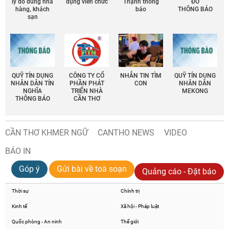
lý đồ dùng nhà
dụng viên chức
Thạnh thông
ĐÔ
hàng, khách
báo
THÔNG BÁO
sạn
QUỸ TÍN DỤNG
CÔNG TY CỔ
NHẮN TIN TÌM
QUỸ TÍN DỤNG
NHÂN DÂN TÍN
PHẦN PHÁT
CON
NHÂN DÂN
NGHĨA
TRIỂN NHÀ
MEKONG
THÔNG BÁO
CẦN THƠ
CẦN THƠ KHMER NGỮ
CANTHO NEWS
VIDEO
BÁO IN
Góp ý
Gửi bài về toà soạn
Quảng cáo - Đặt báo
Thời sự
Chính trị
Kinh tế
Xã hội - Pháp luật
Quốc phòng - An ninh
Thế giới