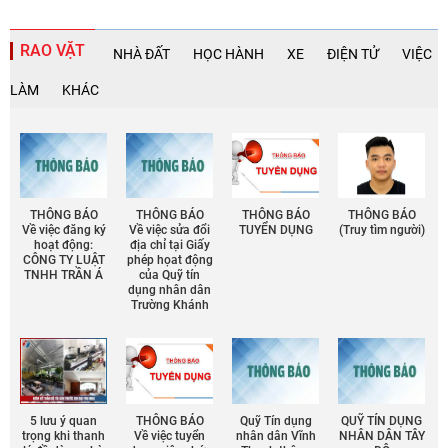
RAO VẶT
NHÀ ĐẤT
HỌC HÀNH
XE
ĐIỆN TỬ
VIỆC
LÀM
KHÁC
THÔNG BÁO
THÔNG BÁO
THÔNG BÁO
THÔNG BÁO
Về việc đăng ký
Về việc sửa đổi
TUYỂN DỤNG
(Truy tìm người)
hoạt động:
địa chỉ tại Giấy
CÔNG TY LUẬT
phép họat động
TNHH TRẦN Á
của Quỹ tín
dụng nhân dân
Trường Khánh
5 lưu ý quan
THÔNG BÁO
Quỹ Tín dụng
QUỸ TÍN DỤNG
trọng khi thanh
Về việc tuyển
nhân dân Vĩnh
NHÂN DÂN TÂY