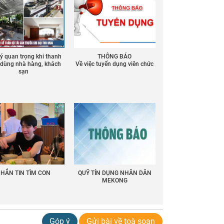
 ý quan trọng khi thanh
THÔNG BÁO
ồ dùng nhà hàng, khách
Về việc tuyển dụng viên chức
sạn
HẮN TIN TÌM CON
QUỸ TÍN DỤNG NHÂN DÂN
MEKONG
Góp ý
Gửi bài về toà soạn