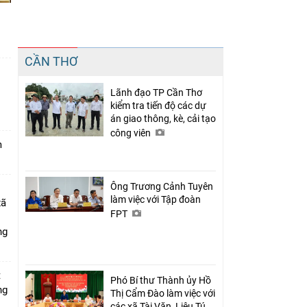
Chia sẻ
CẦN THƠ
Facebook
Lãnh đạo TP Cần Thơ
n
kiểm tra tiến độ các dự
án giao thông, kè, cải tạo
công viên
m
Ông Trương Cảnh Tuyên
làm việc với Tập đoàn
xã
FPT
ng
t
Phó Bí thư Thành ủy Hồ
ng
Thị Cẩm Đào làm việc với
các xã Tài Văn, Liêu Tú,