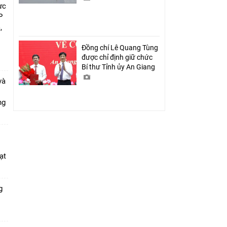
ực
P
,
i
Đồng chí Lê Quang Tùng
được chỉ định giữ chức
Bí thư Tỉnh ủy An Giang
và
ang
ạt
g