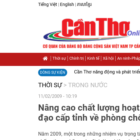
Tiếng Việt
|
English
|
ភាសាខ្មែរ
Thời sự
Chính trị
Kinh tế
Xã hội
An ninh-Pháp
Cần Thơ năng động và phát triể
DÒNG SỰ KIỆN
THỜI SỰ
>
TRONG NƯỚC
11/02/2009 - 10:19
Nâng cao chất lượng hoạt
đạo cấp tỉnh về phòng c
Năm 2009, một trong những nhiệm vụ trọng 