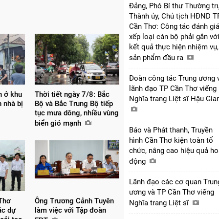
Đảng, Phó Bí thư Thường tr
Thành ủy, Chủ tịch HĐND T
Cần Thơ: Công tác đánh giá
xếp loại cán bộ phải gắn vớ
kết quả thực hiện nhiệm vụ,
sản phẩm đầu ra
Đoàn công tác Trung ương 
lãnh đạo TP Cần Thơ viếng
n ở khu
Thời tiết ngày 7/8: Bắc
Nghĩa trang Liệt sĩ Hậu Gi
 nhà bị
Bộ và Bắc Trung Bộ tiếp
tục mưa dông, nhiều vùng
biển gió mạnh
Báo và Phát thanh, Truyền
hình Cần Thơ kiện toàn tổ
chức, nâng cao hiệu quả ho
động
Lãnh đạo các cơ quan Trun
ương và TP Cần Thơ viếng
Thơ
Ông Trương Cảnh Tuyên
Nghĩa trang Liệt sĩ
ác dự
làm việc với Tập đoàn