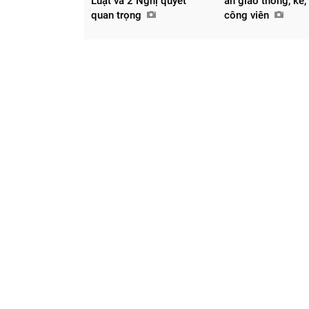
Luật và 2 Nghị quyết
án giao thông, kè,
quan trọng
công viên
Chia sẻ
Facebook