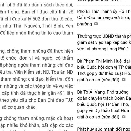
nh phố đã lập danh sách theo dõi,
Phó Bí Thư Thành ủy Hồ Th
êm trọng. Ban chỉ đạo cấp tỉnh về
Cẩm Đào làm việc với 5 xã,
 chỉ đạo xử lý 502 đơn thư tố cáo,
phường
g như Thái Nguyên, Thái Bình, Yên
ể tiếp nhận thông tin tố cáo tham
Thường trực UBND thành p
giám sát việc sắp xếp các 
vực tại phường Long Phú 1
òng, chống tham nhũng đã thực hiện
 tổ chức, đơn vị và người có thẩm
Bà Phạm Thị Minh Huệ, đại
 về phòng ngừa tham nhũng; chỉ đạo
biểu Quốc hội đơn vị TP Cầ
ều tra, Viện kiểm sát ND, Tòa án ND
Thơ, góp ý dự thảo Luật Hò
 tham nhũng; chỉ đạo, kiểm tra, đôn
giải ở cơ sở (sửa đổi)
am nhũng và các thông tin về vụ việc
Bà Tô Ái Vang, Phó trưởng
cấp tỉnh đã thực hiện gần 491 lần
đoàn chuyên trách Đoàn Đạ
theo yêu cầu cho Ban Chỉ đạo T.Ư,
biểu Quốc hội TP Cần Thơ,
t số cơ quan khác.
góp ý về Dự thảo Luật Hòa
giải ở cơ sở (sửa đổi)
ng chống tham nhũng, mặc dù hoạt
ặp nhiều khó khăn, bất cập do các
Phát huy sức mạnh đối ngo