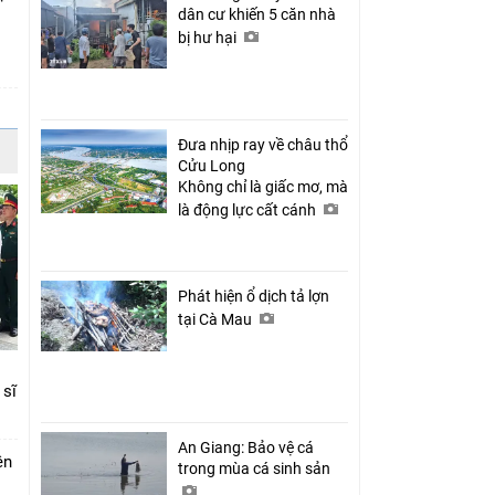
dân cư khiến 5 căn nhà
bị hư hại
c
Đưa nhịp ray về châu thổ
Cửu Long
Không chỉ là giấc mơ, mà
là động lực cất cánh
Phát hiện ổ dịch tả lợn
tại Cà Mau
 sĩ
An Giang: Bảo vệ cá
ên
trong mùa cá sinh sản