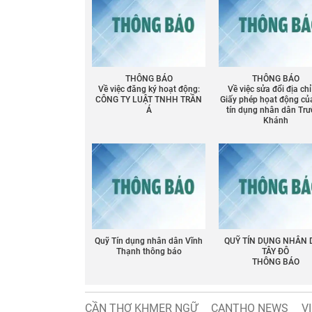
THÔNG BÁO
THÔNG BÁO
Về việc đăng ký hoạt động:
Về việc sửa đổi địa chỉ
CÔNG TY LUẬT TNHH TRẦN
Giấy phép họat động củ
Á
tín dụng nhân dân Tr
Khánh
Quỹ Tín dụng nhân dân Vĩnh
QUỸ TÍN DỤNG NHÂN
Thạnh thông báo
TÂY ĐÔ
THÔNG BÁO
CẦN THƠ KHMER NGỮ
CANTHO NEWS
V