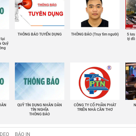
THÔNG BÁO TUYỂN DỤNG
THÔNG BÁO (Truy tìm người)
5 lưu
 tại
lý đ
a Quỹ
ường
 DÂN
QUỸ TÍN DỤNG NHÂN DÂN
CÔNG TY CỔ PHẦN PHÁT
N
TÍN NGHĨA
TRIỂN NHÀ CẦN THƠ
THÔNG BÁO
IDEO
BÁO IN