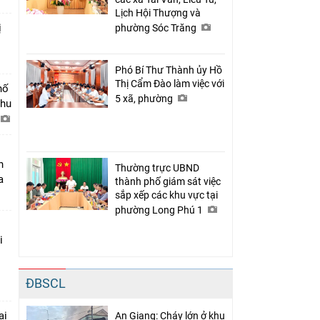
Lịch Hội Thượng và
ị
phường Sóc Trăng
Phó Bí Thư Thành ủy Hồ
Thị Cẩm Đào làm việc với
hố
5 xã, phường
khu
n
Thường trực UBND
a
thành phố giám sát việc
sắp xếp các khu vực tại
phường Long Phú 1
i
ĐBSCL
ại
An Giang: Cháy lớn ở khu