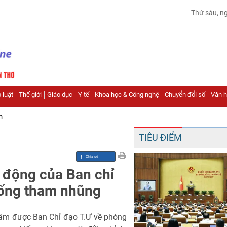
Thứ sáu, n
 luật
Thế giới
Giáo dục
Y tế
Khoa học & Công nghệ
Chuyển đổi số
Văn hó
n
TIÊU ĐIỂM
 động của Ban chỉ
hống tham nhũng
tâm được Ban Chỉ đạo T.Ư về phòng