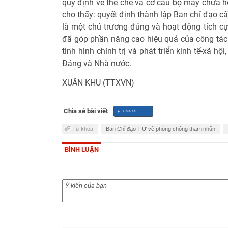
quy định về thể chế và cơ cấu bộ máy chưa h
cho thấy: quyết định thành lập Ban chỉ đạo c
là một chủ trương đúng và hoạt động tích c
đã góp phần nâng cao hiệu quả của công tá
tình hình chính trị và phát triển kinh tế-xã h
Đảng và Nhà nước.
XUÂN KHU (TTXVN)
Chia sẻ bài viết
Từ khóa
Ban Chỉ đạo T.Ư về phòng chống tham nhũn
BÌNH LUẬN