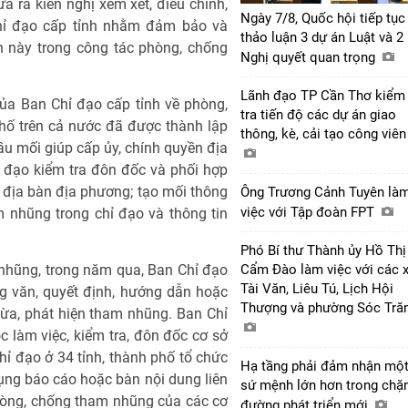
 ra kiến nghị xem xét, điều chỉnh,
Ngày 7/8, Quốc hội tiếp tục
hỉ đạo cấp tỉnh nhằm đảm bảo và
thảo luận 3 dự án Luật và 2
n này trong công tác phòng, chống
Nghị quyết quan trọng
Lãnh đạo TP Cần Thơ kiểm
ủa Ban Chỉ đạo cấp tỉnh về phòng,
tra tiến độ các dự án giao
phố trên cả nước đã được thành lập
thông, kè, cải tạo công viê
ầu mối giúp cấp ủy, chính quyền địa
 đạo kiểm tra đôn đốc và phối hợp
 địa bàn địa phương; tạo mối thông
Ông Trương Cảnh Tuyên là
việc với Tập đoàn FPT
 nhũng trong chỉ đạo và thông tin
Phó Bí thư Thành ủy Hồ Thị
nhũng, trong năm qua, Ban Chỉ đạo
Cẩm Đào làm việc với các 
Tài Văn, Liêu Tú, Lịch Hội
g văn, quyết định, hướng dẫn hoặc
Thượng và phường Sóc Tră
ừa, phát hiện tham nhũng. Ban Chỉ
 làm việc, kiểm tra, đôn đốc cơ sở
ỉ đạo ở 34 tỉnh, thành phố tổ chức
Hạ tầng phải đảm nhận mộ
ụng báo cáo hoặc bàn nội dung liên
sứ mệnh lớn hơn trong chặ
hòng, chống tham nhũng của các cơ
đường phát triển mới