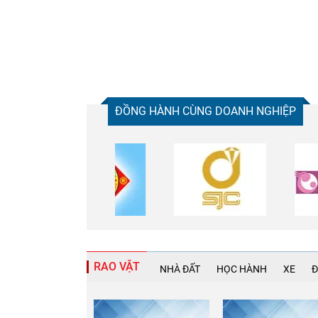
ĐỒNG HÀNH CÙNG DOANH NGHIỆP
RAO VẶT
NHÀ ĐẤT
HỌC HÀNH
XE
Đ