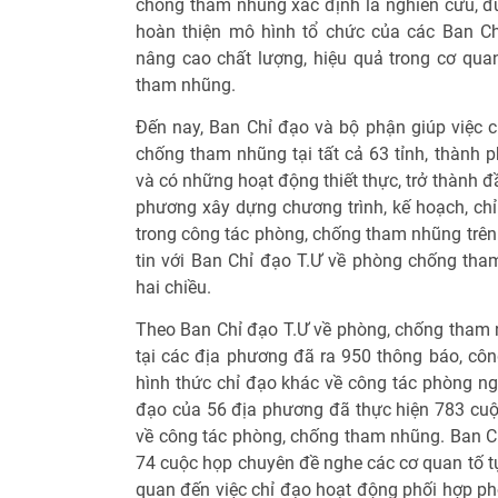
chống tham nhũng xác định là nghiên cứu, đưa
hoàn thiện mô hình tổ chức của các Ban C
nâng cao chất lượng, hiệu quả trong cơ qua
tham nhũng.
Đến nay, Ban Chỉ đạo và bộ phận giúp việc c
chống tham nhũng tại tất cả 63 tỉnh, thành 
và có những hoạt động thiết thực, trở thành đ
phương xây dựng chương trình, kế hoạch, chỉ
trong công tác phòng, chống tham nhũng trên
tin với Ban Chỉ đạo T.Ư về phòng chống tham
hai chiều.
Theo Ban Chỉ đạo T.Ư về phòng, chống tham 
tại các địa phương đã ra 950 thông báo, côn
hình thức chỉ đạo khác về công tác phòng ng
đạo của 56 địa phương đã thực hiện 783 cuộc
về công tác phòng, chống tham nhũng. Ban Ch
74 cuộc họp chuyên đề nghe các cơ quan tố t
quan đến việc chỉ đạo hoạt động phối hợp p