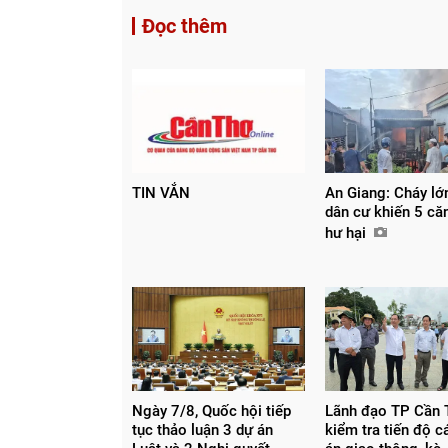
Đọc thêm
TIN VẮN
An Giang: Cháy lớ
dân cư khiến 5 căn
hư hại
Ngày 7/8, Quốc hội tiếp
Lãnh đạo TP Cần 
tục thảo luận 3 dự án
kiểm tra tiến độ c