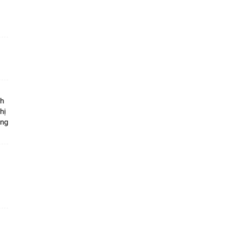
ộ
nh
hị
ọng