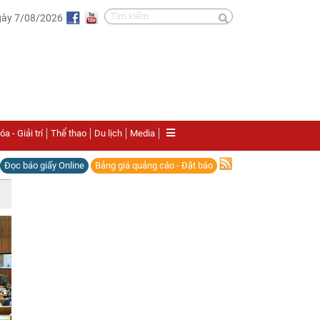
gày 7/08/2026
a - Giải trí
Thể thao
Du lịch
Media
Đọc báo giấy Online
Bảng giá quảng cáo - Đặt báo