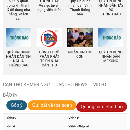
5 lưu ý quan
THÔNG BÁO
Quỹ Tín dụng
QUỸ TÍN DỤNG
trọng khi thanh
Về việc tuyển
nhân dân Vĩnh
NHÂN DÂN TÂY
lý đồ dùng nhà
dụng viên chức
Thạnh thông
ĐÔ
hàng, khách
báo
THÔNG BÁO
sạn
QUỸ TÍN DỤNG
CÔNG TY CỔ
NHẮN TIN TÌM
QUỸ TÍN DỤNG
NHÂN DÂN TÍN
PHẦN PHÁT
CON
NHÂN DÂN
NGHĨA
TRIỂN NHÀ
MEKONG
THÔNG BÁO
CẦN THƠ
CẦN THƠ KHMER NGỮ
CANTHO NEWS
VIDEO
BÁO IN
Góp ý
Gửi bài về toà soạn
Quảng cáo - Đặt báo
Thời sự
Chính trị
Kinh tế
Xã hội - Pháp luật