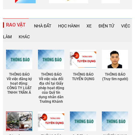
RAO VẶT
NHÀ ĐẤT
HỌC HÀNH
XE
ĐIỆN TỬ
VIỆC
LÀM
KHÁC
THÔNG BÁO
THÔNG BÁO
THÔNG BÁO
THÔNG BÁO
Về việc đăng ký
Về việc sửa đổi
TUYỂN DỤNG
(Truy tìm người)
hoạt động:
địa chỉ tại Giấy
CÔNG TY LUẬT
phép họat động
TNHH TRẦN Á
của Quỹ tín
dụng nhân dân
Trường Khánh