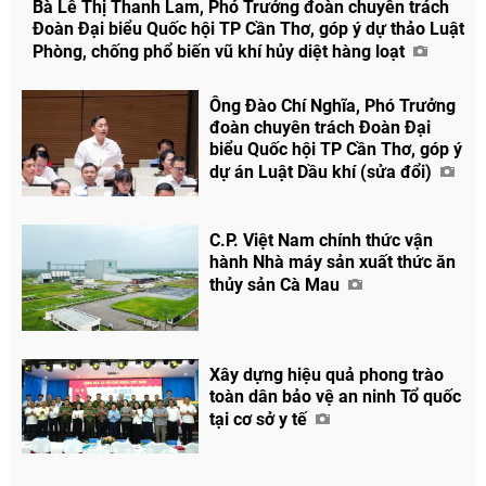
Bà Lê Thị Thanh Lam, Phó Trưởng đoàn chuyên trách
Đoàn Đại biểu Quốc hội TP Cần Thơ, góp ý dự thảo Luật
Phòng, chống phổ biến vũ khí hủy diệt hàng loạt
Ông Đào Chí Nghĩa, Phó Trưởng
đoàn chuyên trách Đoàn Đại
biểu Quốc hội TP Cần Thơ, góp ý
dự án Luật Dầu khí (sửa đổi)
C.P. Việt Nam chính thức vận
Chia sẻ
hành Nhà máy sản xuất thức ăn
Facebook
thủy sản Cà Mau
Xây dựng hiệu quả phong trào
toàn dân bảo vệ an ninh Tổ quốc
tại cơ sở y tế