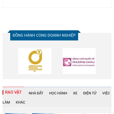
ĐỒNG HÀNH CÙNG DOANH NGHIỆP
RAO VẶT
NHÀ ĐẤT
HỌC HÀNH
XE
ĐIỆN TỬ
VIỆC
LÀM
KHÁC