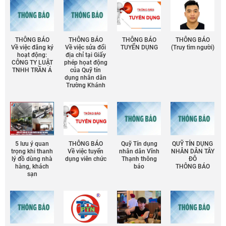
THÔNG BÁO
THÔNG BÁO
THÔNG BÁO
THÔNG BÁO
Về việc đăng ký
Về việc sửa đổi
TUYỂN DỤNG
(Truy tìm người)
hoạt động:
địa chỉ tại Giấy
CÔNG TY LUẬT
phép họat động
TNHH TRẦN Á
của Quỹ tín
dụng nhân dân
Trường Khánh
5 lưu ý quan
THÔNG BÁO
Quỹ Tín dụng
QUỸ TÍN DỤNG
trọng khi thanh
Về việc tuyển
nhân dân Vĩnh
NHÂN DÂN TÂY
lý đồ dùng nhà
dụng viên chức
Thạnh thông
ĐÔ
hàng, khách
báo
THÔNG BÁO
sạn