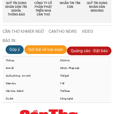
QUỸ TÍN DỤNG
CÔNG TY CỔ
NHẮN TIN TÌM
QUỸ TÍN DỤNG
NHÂN DÂN TÍN
PHẦN PHÁT
CON
NHÂN DÂN
NGHĨA
TRIỂN NHÀ
MEKONG
THÔNG BÁO
CẦN THƠ
CẦN THƠ KHMER NGỮ
CANTHO NEWS
VIDEO
BÁO IN
Góp ý
Gửi bài về toà soạn
Quảng cáo - Đặt báo
Thời sự
Chính trị
Kinh tế
Xã hội - Pháp luật
Quốc phòng - An ninh
Thế giới
Giáo dục
Y tế
Văn hóa - Giải trí
Thể thao
Du lịch
Công nghệ