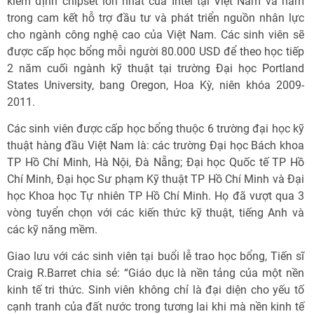
kiểm định chipset lớn nhất của Intel tại Việt Nam và nằm
trong cam kết hỗ trợ đầu tư và phát triển nguồn nhân lực
cho ngành công nghệ cao của Việt Nam. Các sinh viên sẽ
được cấp học bổng mỗi người 80.000 USD để theo học tiếp
2 năm cuối ngành kỹ thuật tại trường Đại học Portland
States University, bang Oregon, Hoa Kỳ, niên khóa 2009-
2011.
Các sinh viên được cấp học bổng thuộc 6 trường đại học kỹ
thuật hàng đầu Việt Nam là: các trường Đại học Bách khoa
TP Hồ Chí Minh, Hà Nội, Đà Nẵng; Đại học Quốc tế TP Hồ
Chí Minh, Đại học Sư phạm Kỹ thuật TP Hồ Chí Minh và Đại
học Khoa học Tự nhiên TP Hồ Chí Minh. Họ đã vượt qua 3
vòng tuyển chọn với các kiến thức kỹ thuật, tiếng Anh và
các kỹ năng mềm.
Giao lưu với các sinh viên tại buổi lễ trao học bổng, Tiến sĩ
Craig R.Barret chia sẻ: “Giáo dục là nền tảng của một nền
kinh tế tri thức. Sinh viên không chỉ là đại diện cho yếu tố
cạnh tranh của đất nước trong tương lai khi mà nền kinh tế