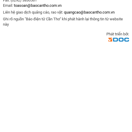
Fax: (0292) 3830561
Email:
toasoan@baocantho.com.vn
Liên hệ giao dịch quảng cáo, rao vặt:
quangcao@baocantho.com.vn
Ghi rõ nguồn "Báo điện tử Cần Thơ" khi phát hành lại thông tin từ website
này
Phát triển bởi: