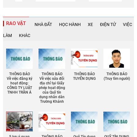
RAO VẶT
NHÀ ĐẤT
HỌC HÀNH
XE
ĐIỆN TỬ
VIỆC
LÀM
KHÁC
THÔNG BÁO
THÔNG BÁO
THÔNG BÁO
THÔNG BÁO
Về việc đăng ký
Về việc sửa đổi
TUYỂN DỤNG
(Truy tìm người)
hoạt động:
địa chỉ tại Giấy
CÔNG TY LUẬT
phép họat động
TNHH TRẦN Á
của Quỹ tín
dụng nhân dân
Trường Khánh
5 lưu ý quan
THÔNG BÁO
Quỹ Tín dụng
QUỸ TÍN DỤNG