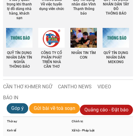
trọng khi thanh
Về việc tuyển
nhân dân Vĩnh
NHÂN DÂN TÂY
lý đồ dùng nhà
dụng viên chức
Thạnh thông
ĐÔ
hàng, khách
báo
THÔNG BÁO
sạn
QUỸ TÍN DỤNG
CÔNG TY CỔ
NHẮN TIN TÌM
QUỸ TÍN DỤNG
NHÂN DÂN TÍN
PHẦN PHÁT
CON
NHÂN DÂN
NGHĨA
TRIỂN NHÀ
MEKONG
THÔNG BÁO
CẦN THƠ
CẦN THƠ KHMER NGỮ
CANTHO NEWS
VIDEO
BÁO IN
Góp ý
Gửi bài về toà soạn
Quảng cáo - Đặt báo
Thời sự
Chính trị
Kinh tế
Xã hội - Pháp luật