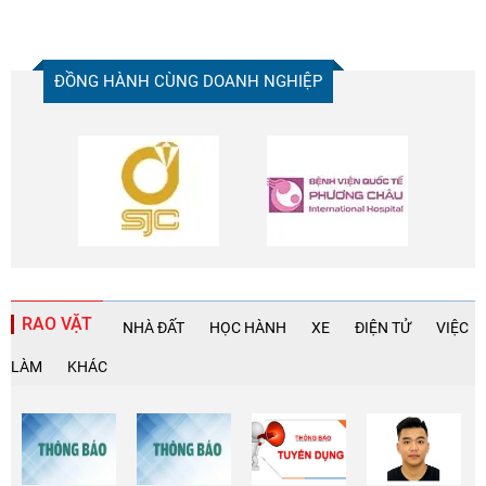
ĐỒNG HÀNH CÙNG DOANH NGHIỆP
RAO VẶT
NHÀ ĐẤT
HỌC HÀNH
XE
ĐIỆN TỬ
VIỆC
LÀM
KHÁC