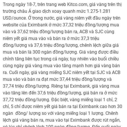
Trong ngày 18-7, trên trang web Kitco.com, giá vàng trên thị
trường châu Á giao dịch xoay quanh mức 1.275-1.281
USD/ounce. Ở trong nước, giá vàng niêm yết đầu ngày trên
website của Eximbank ở mức 37,32 triệu đồng/lượng mua
vào và 37,62 triệu đồng/lượng bán ra, ACB và SJC cùng
niêm yết giá mua vào và bán ra ở mức 37,3 triệu
đồng/lượng và 37,6 triệu đồng/lượng, chênh lệch giữa giá
mua và bán là 300 ngàn đồng/lượng. Giá vàng được điều
chỉnh tăng liên tục trong cả ngày, tuy nhiên vào buổi chiều
cùng ngày giá vàng mua vào tăng mạnh hơn giá vàng bán
ra. Cuối ngày, giá vàng miếng SJC niêm yết tại SJC và ACB
mua vào và bán ra đạt mức 37,44 triệu đồng/lượng và
37,74 triệu đồng/lượng. Riêng tại Eximbank, giá vàng mua
vào tăng lên đến 37,6 triệu đồng/lượng, giá bán ra ở mức
37,72 triệu đồng/lượng. Đặc biệt, vàng miếng loại 1 chỉ, 2
chỉ, 5 chỉ được niêm yết giá bán ra tại Eximbank cao hơn 30
ngàn đồng/ lượng so với vàng miếng loại 1 lượng. Chênh
lệch giá vàng bán ra, mua vào tại Eximbank được rút ngắn,
có lúc chỉ chênh lệch 100 ngàn đồng/lượng. Đến cuối ngày,