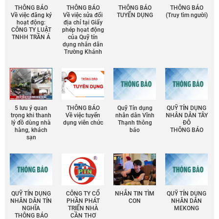
THÔNG BÁO
THÔNG BÁO
THÔNG BÁO
THÔNG BÁO
Về việc đăng ký
Về việc sửa đổi
TUYỂN DỤNG
(Truy tìm người)
hoạt động:
địa chỉ tại Giấy
CÔNG TY LUẬT
phép họat động
TNHH TRẦN Á
của Quỹ tín
dụng nhân dân
Trường Khánh
5 lưu ý quan
THÔNG BÁO
Quỹ Tín dụng
QUỸ TÍN DỤNG
trọng khi thanh
Về việc tuyển
nhân dân Vĩnh
NHÂN DÂN TÂY
lý đồ dùng nhà
dụng viên chức
Thạnh thông
ĐÔ
hàng, khách
báo
THÔNG BÁO
sạn
QUỸ TÍN DỤNG
CÔNG TY CỔ
NHẮN TIN TÌM
QUỸ TÍN DỤNG
NHÂN DÂN TÍN
PHẦN PHÁT
CON
NHÂN DÂN
NGHĨA
TRIỂN NHÀ
MEKONG
THÔNG BÁO
CẦN THƠ