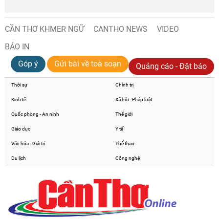
CẦN THƠ KHMER NGỮ
CANTHO NEWS
VIDEO
BÁO IN
Góp ý
Gửi bài về toà soạn
Quảng cáo - Đặt báo
Thời sự
Chính trị
Kinh tế
Xã hội - Pháp luật
Quốc phòng - An ninh
Thế giới
Giáo dục
Y tế
Văn hóa - Giải trí
Thể thao
Du lịch
Công nghệ