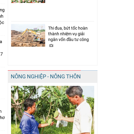
úng
nh
Lộc
Thi đua, bứt tốc hoàn
thành nhiệm vụ giải
ngân vốn đầu tư công
a
m7
NÔNG NGHIỆP - NÔNG THÔN
i
n
Thơ