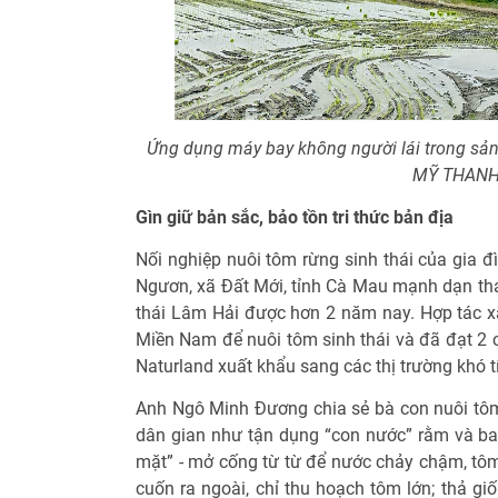
Ứng dụng máy bay không người lái trong sản 
MỸ THAN
Gìn giữ bản sắc, bảo tồn tri thức bản địa
Nối nghiệp nuôi tôm rừng sinh thái của gia 
Ngươn, xã Đất Mới, tỉnh Cà Mau mạnh dạn tha
thái Lâm Hải được hơn 2 năm nay. Hợp tác xã
Miền Nam để nuôi tôm sinh thái và đã đạt 2 
Naturland xuất khẩu sang các thị trường khó t
Anh Ngô Minh Đương chia sẻ bà con nuôi tô
dân gian như tận dụng “con nước” rằm và ba
mặt” - mở cống từ từ để nước chảy chậm, t
cuốn ra ngoài, chỉ thu hoạch tôm lớn; thả g