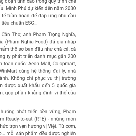
ng đoạn tinh xảo trong quy trình chế
ẩu. Minh Phú dự kiến đến năm 2030
h tế tuần hoàn để đáp ứng nhu cầu
eo tiêu chuẩn ESG…
t Cần Thơ, anh Phạm Trọng Nghĩa,
a (Phạm Nghĩa Food) đã gia nhập
hẩm thô sơ ban đầu như chả cá, cá
ng ty phát triển danh mục gần 200
ên toàn quốc: Aeon Mall, Co.opmart,
inMart cùng hệ thống đại lý, nhà
ành. Không chỉ phục vụ thị trường
n được xuất khẩu đến 5 quốc gia
n, góp phần khẳng định vị thế của
 hướng phát triển bền vững, Phạm
m Ready-to-eat (RTE) - những món
 thức trọn vẹn hương vị Việt. Từ cơm,
ho... mỗi sản phẩm đều được nghiên