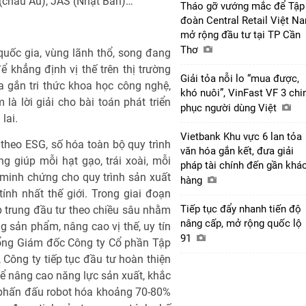
(châu Âu), JAS (Nhật Bản)…
Tháo gỡ vướng mắc để Tập
đoàn Central Retail Việt N
mở rộng đầu tư tại TP Cần
Thơ
ốc gia, vùng lãnh thổ, song đang
ể khẳng định vị thế trên thị trường
Giải tỏa nỗi lo “mua được,
ịa gắn tri thức khoa học công nghệ,
khó nuôi”, VinFast VF 3 chi
à lời giải cho bài toán phát triển
phục người dùng Việt
lai.
Vietbank Khu vực 6 lan tỏa
theo ESG, số hóa toàn bộ quy trình
văn hóa gắn kết, đưa giải
g giúp mỗi hạt gạo, trái xoài, mỗi
pháp tài chính đến gần khá
 minh chứng cho quy trình sản xuất
hàng
ính nhất thế giới. Trong giai đoạn
Tiếp tục đẩy nhanh tiến độ
p trung đầu tư theo chiều sâu nhằm
nâng cấp, mở rộng quốc lộ
g sản phẩm, nâng cao vị thế, uy tín
91
Tổng Giám đốc Công ty Cổ phần Tập
Công ty tiếp tục đầu tư hoàn thiện
ể nâng cao năng lực sản xuất, khắc
y phấn đấu robot hóa khoảng 70-80%