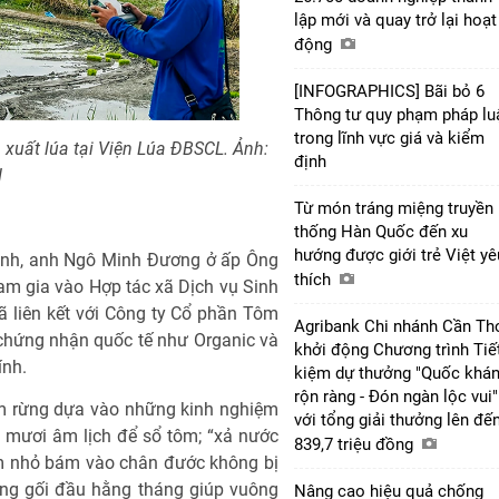
lập mới và quay trở lại hoạt
động
[INFOGRAPHICS] Bãi bỏ 6
Thông tư quy phạm pháp lu
trong lĩnh vực giá và kiểm
xuất lúa tại Viện Lúa ĐBSCL. Ảnh:
định
H
Từ món tráng miệng truyền
thống Hàn Quốc đến xu
hướng được giới trẻ Việt yê
đình, anh Ngô Minh Đương ở ấp Ông
thích
m gia vào Hợp tác xã Dịch vụ Sinh
 liên kết với Công ty Cổ phần Tôm
Agribank Chi nhánh Cần Th
chứng nhận quốc tế như Organic và
khởi động Chương trình Tiế
ính.
kiệm dự thưởng "Quốc khá
rộn ràng - Đón ngàn lộc vui"
m rừng dựa vào những kinh nghiệm
với tổng giải thưởng lên đế
 mươi âm lịch để sổ tôm; “xả nước
839,7 triệu đồng
ôm nhỏ bám vào chân đước không bị
iống gối đầu hằng tháng giúp vuông
Nâng cao hiệu quả chống