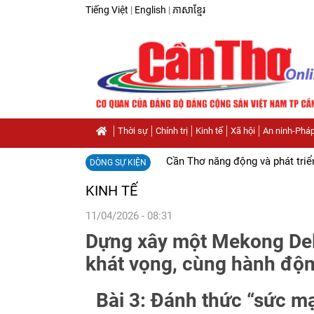
Tiếng Việt
|
English
|
ភាសាខ្មែរ
Thời sự
Chính trị
Kinh tế
Xã hội
An ninh-Pháp
Cần Thơ năng động và phát triể
DÒNG SỰ KIỆN
KINH TẾ
11/04/2026 - 08:31
Dựng xây một Mekong Del
khát vọng, cùng hành độ
Bài 3: Đánh thức “sức m