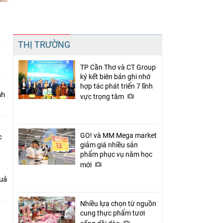
Chia sẻ
THỊ TRƯỜNG
Facebook
TP Cần Thơ và CT Group
ký kết biên bản ghi nhớ
hợp tác phát triển 7 lĩnh
nh
vực trọng tâm
GO! và MM Mega market
c
giảm giá nhiều sản
phẩm phục vụ năm học
mới
quả
Nhiều lựa chọn từ nguồn
cung thực phẩm tươi