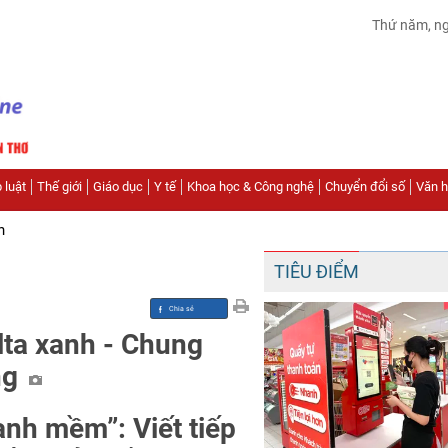
Thứ năm, n
 luật
Thế giới
Giáo dục
Y tế
Khoa học & Công nghệ
Chuyển đổi số
Văn hó
n
TIÊU ĐIỂM
ta xanh - Chung
ng
ạnh mềm”: Viết tiếp