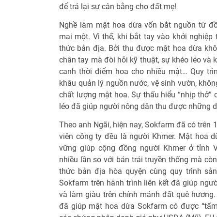
để trả lại sự cân bằng cho đất mẹ!
Nghề làm mật hoa dừa vốn bắt nguồn từ đ
mai một. Vì thế, khi bắt tay vào khởi nghiệp
thức bản địa. Bởi thu được mật hoa dừa khô
chân tay mà đòi hỏi kỹ thuật, sự khéo léo và
canh thời điểm hoa cho nhiều mật… Quy trì
khâu quản lý nguồn nước, vệ sinh vườn, khô
chất lượng mật hoa. Sự thấu hiểu “nhịp thở” 
léo đã giúp người nông dân thu được những d
Theo anh Ngãi, hiện nay, Sokfarm đã có trên 1
viên công ty đều là người Khmer. Mật hoa d
vững giúp cộng đồng người Khmer ở tỉnh 
nhiều lần so với bán trái truyền thống mà còn
thức bản địa hòa quyện cùng quy trình sản
Sokfarm trên hành trình liên kết đã giúp ngư
và làm giàu trên chính mảnh đất quê hương.
đã giúp mật hoa dừa Sokfarm có được “tấm 