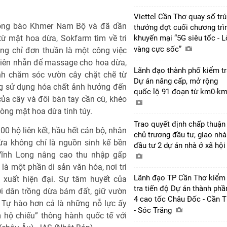
Viettel Cần Thơ quay số tr
ồng bào Khmer Nam Bộ và đã dần
thưởng đợt cuối chương trì
 từ mật hoa dừa, Sokfarm tìm về tri
khuyến mại “5G siêu tốc - 
vàng cực sốc”
ng chỉ đơn thuần là một công việc
 kiên nhẫn để massage cho hoa dừa,
Lãnh đạo thành phố kiểm tr
nh chăm sóc vườn cây chặt chẽ từ
Dự án nâng cấp, mở rộng
ng sử dụng hóa chất ảnh hưởng đến
quốc lộ 91 đoạn từ km0-k
của cây và đôi bàn tay cần cù, khéo
òng mật hoa dừa tinh túy.
Trao quyết định chấp thuận
00 hộ liên kết, hầu hết cán bộ, nhân
chủ trương đầu tư, giao nhà
ừa không chỉ là nguồn sinh kế bền
đầu tư 2 dự án nhà ở xã hộ
Vĩnh Long nâng cao thu nhập gấp
 là một phần di sản văn hóa, nơi tri
Lãnh đạo TP Cần Thơ kiểm
 xuất hiện đại. Sự tâm huyết của
tra tiến độ Dự án thành phầ
ời dân trồng dừa bám đất, giữ vườn
4 cao tốc Châu Đốc - Cần 
 Tự hào hơn cả là những nỗ lực ấy
- Sóc Trăng
hộ chiếu” thông hành quốc tế với