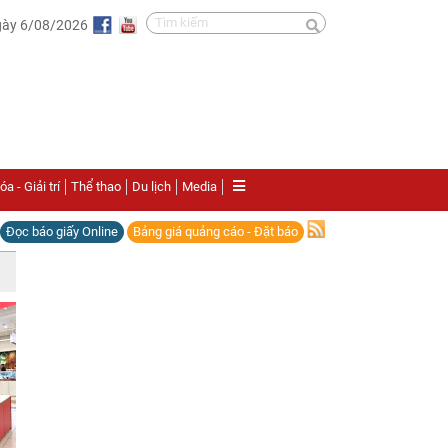
gày 6/08/2026
a - Giải trí
Thể thao
Du lịch
Media
Đọc báo giấy Online
Bảng giá quảng cáo - Đặt báo