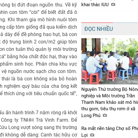
hông bị đứt đoạn nguồn thu. Về kỹ
khai thác IUU
hìn con tôm “còi” để biết đất đã ô
ng. Khi tham gia mô hình nuôi tôm
cung cấp tôm giống đã qua kiểm dịch
ĐỌC NHIỀU
 thả dày để đề phòng hao hụt, bà con
t độ trung bình 2 con/m2 giúp tôm
on còn tuân thủ quản lý môi trường
cá” bằng hóa chất độc hại, thay vào
 phẩm sinh học. Phân chia khu vực
o vệ nguồn nước sạch cho con tôm.
 thái là bà con không xóa bỏ hoàn
nh nghiệm quý báu của cha ông kết
Nguyên Thứ trưởng Bộ Nôn
ể thích ứng với tiêu chuẩn quốc tế”,
nghiệp và Môi trường Trần
Thanh Nam khảo sát mô hì
thu gom, tiêu thụ rơm ở xã
 ấn hành trình 7 năm ròng rã khởi
Long Phú
 Công ty TNHH Trà Vinh Farm. Để
 Cửu Long vượt sóng sang thị trường
Ra mắt nền tảng Chợ số Ph
ối đi không dễ dàng: Canh tác hữu cơ
Lợi