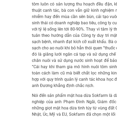
tôm luôn có sản lượng thu hoạch đều đặn, k
thuật canh tác, bà con vẫn giữ kinh nghiệm n
nhiễm hay đến mùa cần sên bùn, cải tạo vuô
sinh thái có doanh nghiệp bao tiêu, công ty 
với tỷ lệ sống lên tới 80-90%. Thay vì tâm lý
tuân theo hướng dẫn của Công ty duy trì mậ
sạch bệnh, nhanh đạt kích cỡ xuất khẩu. Bà c
sạch cho ao nuôi khi bỏ hẳn thói quen “thuốc 
đó là giăng lưới ngăn cá tạp và sử dụng chế
chăn nuôi và sử dụng nước sinh hoạt để bả
“Cái hay khi tham gia mô hình nuôi tôm sinh
toàn cách làm cũ mà biết chắt lọc những ki
hợp với quy trình quản lý canh tác khoa học đ
anh Đương khẳng định chắc nịch.
Nói đến sản phẩm mật hoa dừa Sokfarm là dấu
nghiệp của anh Phạm Đình Ngãi, Giám đốc
những giọt mật hoa dừa tinh túy từ vùng đất
Nhật, Úc, Mỹ và EU, Sokfarm đã chọn một l