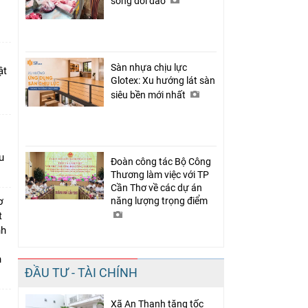
sống dồi dào
Sàn nhựa chịu lực
ật
Glotex: Xu hướng lát sàn
siêu bền mới nhất
u
Đoàn công tác Bộ Công
Thương làm việc với TP
Cần Thơ về các dự án
ơ
năng lượng trọng điểm
t
nh
n
ĐẦU TƯ - TÀI CHÍNH
Xã An Thạnh tăng tốc