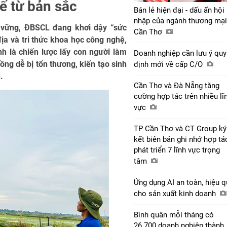
ế từ bản sắc
Bán lẻ hiện đại - dấu ấn hội
nhập của ngành thương mại
n vững, ĐBSCL đang khơi dậy “sức
Cần Thơ
ịa và tri thức khoa học công nghệ,
h là chiến lược lấy con người làm
Doanh nghiệp cần lưu ý quy
ng dễ bị tổn thương, kiến tạo sinh
định mới về cấp C/O
.
Cần Thơ và Đà Nẵng tăng
cường hợp tác trên nhiều lĩ
vực
TP Cần Thơ và CT Group ký
kết biên bản ghi nhớ hợp tá
phát triển 7 lĩnh vực trọng
tâm
Ứng dụng AI an toàn, hiệu 
cho sản xuất kinh doanh
Bình quân mỗi tháng có
26.700 doanh nghiệp thành