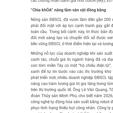
các chứng nhận danh giá như USDA (Mỹ), EU 
“Chìa khÓA” nâng tầm sản vật đồng bằng
Nông sản ĐBSCL đã vươn tầm đến gần 200 qu
phải đối mặt với áp lực cạnh tranh gay gắt đ
toàn cầu. Trong bối cảnh này, tri thức bản đ
đổi mới sáng tạo và chuyển đổi số được xem l
bền vững ĐBSCL ở thời điểm hiện tại và tương 
Những nỗ lực của doanh nghiệp khi sản xuất 
canh tác, chuỗi giá trị ngành hàng đã và đan
con tôm miền Tây có một “hộ chiếu điện tử”,
xanh để tự tin bước vào các thị trường khó t
phát triển mới, nhiều doanh nghiệp ĐBSCL tậ
nâng cao hàm lượng giá trị gia tăng trong từn
trên thị trường quốc tế. Ông Lê Văn Quang, 
đoàn Thủy sản Minh Phú, cho biết năm 2026, 
công nghệ tự động hóa sản xuất bằng robot đ
phục tình trạng thiếu hụt công nhân. Công t