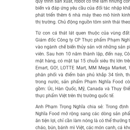
quy trình sản xuất, robot có thể làm những cô
biến và đáp ứng yêu cầu của đối tác nhập kh
phát triển thêm 6 nhà máy theo mô hình kin
thị trường. Chủ động nguồn tôm sinh thái th
Từ con cá thát lát quen thuộc của vùng đấ
Giám đốc Công ty CP Thực phẩm Phạm Nghĩ
vào ngành chế biến thủy sản với những sản p
viên. Sau hơn 10 năm thành lập, đến nay, Cô
mặt hàng, có mặt tại 15 chuỗi siêu thị lớn tr
Emart, GO!, LOTTE Mart, MM Mega Market, W
phân phối và điểm bán phủ khắp 34 tỉnh, th
trong nước, sản phẩm Phạm Nghĩa Food cò
gồm: Úc, Hàn Quốc, Mỹ, Canada và Thụy Điể
thực phẩm Việt trên thị trường quốc tế.​
Anh Phạm Trọng Nghĩa chia sẻ: Trong định
Nghĩa Food mở rộng sang các dòng sản phẩ
ăn tiện lợi, chỉ cần làm nóng là có thể thưởng
cháo, bún, bánh mì Việt, các món canh, cá k