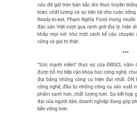
cứu để giữ trọn bản sắc ẩm thực truyền thốn
toàn, chất lượng và sự tiện lợi cho cuộc sốn
Ready-to-eat, Phạm Nghĩa Food mong muốn
đặc sản Việt vượt qua ranh giới địa lý, hiện 
khắp mọi nơi như một cách kể câu chuyện 
vững và giá trị thật.
***
“Sức mạnh mềm” thực sự của ĐBSCL nằm ở
được hỗ trợ tiếp cận khoa học công nghệ, chuy
địa bằng những công cụ hiện đại nhất. DN 
công nghệ, đầu tư những công cụ sản xuất m
phẩm xanh hơn, chất lượng hơn. Sự kết hợp gi
đại của người dân, doanh nghiệp đang góp ph
bền vững hơn.