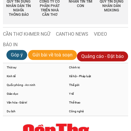
QUỸ TÍN DỤNG
CÔNG TY CỔ
NHẮN TIN TÌM
QUỸ TÍN DỤNG
NHÂN DÂN TÍN
PHẦN PHÁT
CON
NHÂN DÂN
NGHĨA
TRIỂN NHÀ
MEKONG
THÔNG BÁO
CẦN THƠ
CẦN THƠ KHMER NGỮ
CANTHO NEWS
VIDEO
BÁO IN
Góp ý
Gửi bài về toà soạn
Quảng cáo - Đặt báo
Thời sự
Chính trị
Kinh tế
Xã hội - Pháp luật
Quốc phòng - An ninh
Thế giới
Giáo dục
Y tế
Văn hóa - Giải trí
Thể thao
Du lịch
Công nghệ