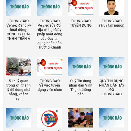
THÔNG BÁO
THÔNG BÁO
THÔNG BÁO
THÔNG BÁO
Về việc đăng ký
Về việc sửa đổi
TUYỂN DỤNG
(Truy tìm người)
hoạt động:
địa chỉ tại Giấy
CÔNG TY LUẬT
phép họat động
TNHH TRẦN Á
của Quỹ tín
dụng nhân dân
Trường Khánh
5 lưu ý quan
THÔNG BÁO
Quỹ Tín dụng
QUỸ TÍN DỤNG
trọng khi thanh
Về việc tuyển
nhân dân Vĩnh
NHÂN DÂN TÂY
lý đồ dùng nhà
dụng viên chức
Thạnh thông
ĐÔ
hàng, khách
báo
THÔNG BÁO
sạn