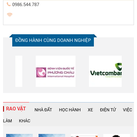
0986.544.787
ĐỒNG HÀNH CÙNG DOANH NGHIỆP
RAO VẶT
NHÀ ĐẤT
HỌC HÀNH
XE
ĐIỆN TỬ
VIỆC
LÀM
KHÁC