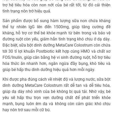
trợ hệ tiêu hóa còn non nớt của bé rất tốt, từ đó cải thiện
tình trạng nôn trớ hiệu quả.
Sản phẩm được bổ sung hàm lượng sữa non chứa kháng
thể tự nhiên IgG lên đến 1500mg, giúp tăng cường đề
kháng, hỗ trợ cơ thể bé khỏe mạnh từ bên trong và bảo vệ
đường ruột còn yếu, giảm hẳn tình trạng khó chịu ở dạ dày.
Đặc biệt, sữa bột dinh dưỡng MetaCare Colostrum còn chứa
tới 30 tỉ lợi khuẩn Postbiotic kết hợp cùng HMO và chất xơ
FOS/Inulin, giúp cân bằng hệ vi sinh đường ruột, hỗ trợ tiêu
hóa thức ăn nhanh hơn, ngăn ngừa đầy bụng, khó tiêu và
giúp bé hấp thu dinh dưỡng hiệu quả hơn mỗi ngày.
Khi được pha đúng cách về nhiệt độ và lượng nước, sữa bột
dinh dưỡng MetaCare Colostrum rất dễ tan và dễ tiêu hóa,
giúp dạ dày nhỏ xinh của bé không bị quá tải. Nhờ vậy, bé
yêu sẽ hấp thu trọn vẹn dưỡng chất để phát triển khỏe
mạnh, bụng luôn êm dạ và không còn cảm giác khó chịu
hay nôn trớ sau mỗi cữ bú.