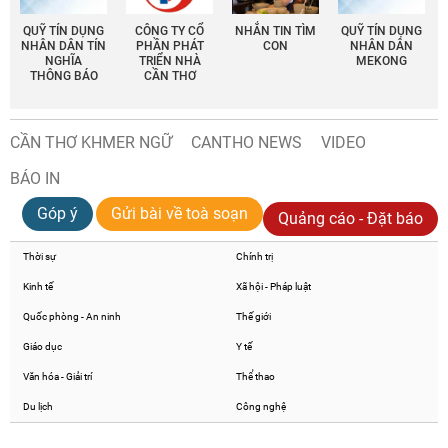
QUỸ TÍN DỤNG
CÔNG TY CỔ
NHẮN TIN TÌM
QUỸ TÍN DỤNG
NHÂN DÂN TÍN
PHẦN PHÁT
CON
NHÂN DÂN
NGHĨA
TRIỂN NHÀ
MEKONG
THÔNG BÁO
CẦN THƠ
CẦN THƠ KHMER NGỮ
CANTHO NEWS
VIDEO
BÁO IN
Góp ý
Gửi bài về toà soạn
Quảng cáo - Đặt báo
Thời sự
Chính trị
Kinh tế
Xã hội - Pháp luật
Quốc phòng - An ninh
Thế giới
Giáo dục
Y tế
Văn hóa - Giải trí
Thể thao
Du lịch
Công nghệ