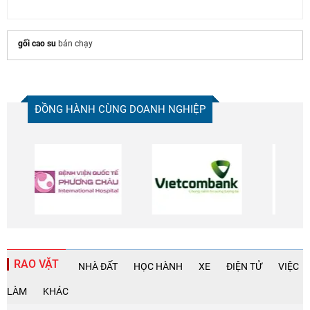
gối cao su
bán chạy
ĐỒNG HÀNH CÙNG DOANH NGHIỆP
RAO VẶT
NHÀ ĐẤT
HỌC HÀNH
XE
ĐIỆN TỬ
VIỆC
LÀM
KHÁC