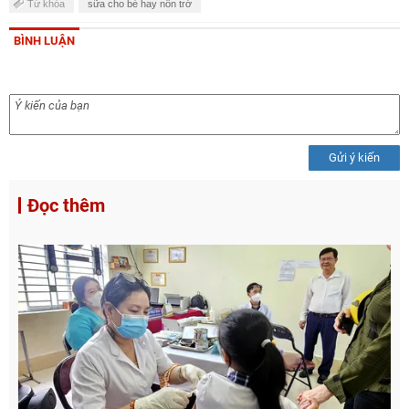
Từ khóa
sữa cho bé hay nôn trớ
BÌNH LUẬN
Gửi ý kiến
Đọc thêm