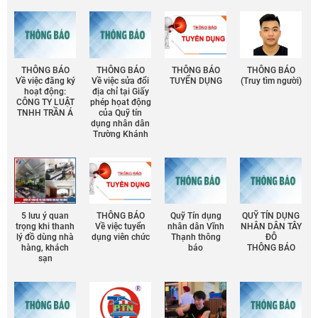
THÔNG BÁO
THÔNG BÁO
THÔNG BÁO
THÔNG BÁO
Về việc đăng ký
Về việc sửa đổi
TUYỂN DỤNG
(Truy tìm người)
hoạt động:
địa chỉ tại Giấy
CÔNG TY LUẬT
phép họat động
TNHH TRẦN Á
của Quỹ tín
dụng nhân dân
Trường Khánh
5 lưu ý quan
THÔNG BÁO
Quỹ Tín dụng
QUỸ TÍN DỤNG
trọng khi thanh
Về việc tuyển
nhân dân Vĩnh
NHÂN DÂN TÂY
lý đồ dùng nhà
dụng viên chức
Thạnh thông
ĐÔ
hàng, khách
báo
THÔNG BÁO
sạn