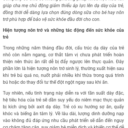
giúp cha mẹ chủ động giảm thiểu áp lực lên dạ dày của trẻ,
đồng thời dễ dàng lựa chọn đúng dòng sữa cho bé hay nôn
trớ phù hợp để bảo vệ sức khỏe đầu đời cho con.
Hiện tượng nôn trớ và những tác động đến sức khỏe của
trẻ
Trong những năm tháng đầu đời, cấu trúc dạ dày của trẻ
nhỏ còn nằm ngang, cơ thắt tâm vị chưa phát triển hoàn
thiện nên thức ăn rất dễ bị đẩy ngược lên thực quản. Đây
phần lớn là hiện tượng nôn trớ sinh lý, thường xuất hiện sau
khi trẻ bú quá no, nuốt phải nhiều khí thừa trong quá trình
bú hoặc do thay đổi tư thế đột ngột ngay sau khi ăn.
Tuy nhiên, nếu tình trạng này diễn ra với tần suất dày đặc,
hệ tiêu hóa của trẻ sẽ dần suy yếu do niêm mạc thực quản
bị kích ứng bởi axit dạ dày. Trẻ có xu hướng sợ ăn, quấy
khóc và biếng ăn tâm lý. Về lâu dài, lượng dinh dưỡng nạp
vào không đủ đáp ứng nhu cầu phát triển sẽ dẫn đến nguy
cơ chậm tăng cân, suy giảm hệ miễn dịch và khiến cơ thể dễ