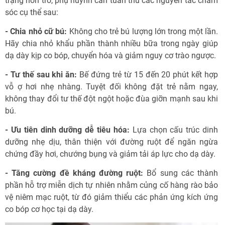
trạng nôn trớ, phụ huynh cần tuân thủ các nguyên tắc chăm
sóc cụ thể sau:
- Chia nhỏ cữ bú:
Không cho trẻ bú lượng lớn trong một lần.
Hãy chia nhỏ khẩu phần thành nhiều bữa trong ngày giúp
dạ dày kịp co bóp, chuyển hóa và giảm nguy cơ trào ngược.
- Tư thế sau khi ăn:
Bế đứng trẻ từ 15 đến 20 phút kết hợp
vỗ ợ hơi nhẹ nhàng. Tuyệt đối không đặt trẻ nằm ngay,
không thay đổi tư thế đột ngột hoặc đùa giỡn mạnh sau khi
bú.
- Ưu tiên dinh dưỡng dễ tiêu hóa:
Lựa chọn cấu trúc dinh
dưỡng nhẹ dịu, thân thiện với đường ruột để ngăn ngừa
chứng đầy hơi, chướng bụng và giảm tải áp lực cho dạ dày.
- Tăng cường đề kháng đường ruột:
Bổ sung các thành
phần hỗ trợ miễn dịch tự nhiên nhằm củng cố hàng rào bảo
vệ niêm mạc ruột, từ đó giảm thiểu các phản ứng kích ứng
co bóp cơ học tại dạ dày.