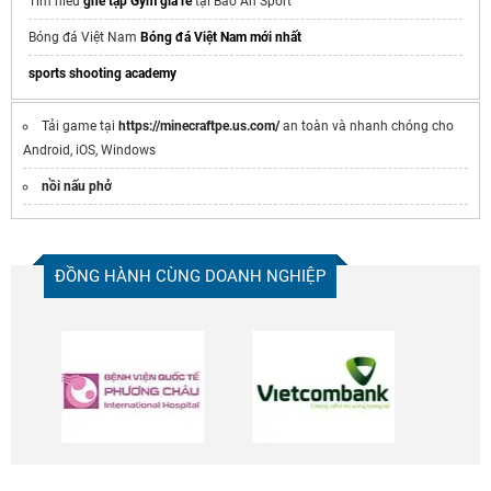
Tìm hiểu
ghế tập Gym giá rẻ
tại Bảo An Sport
Bóng đá Việt Nam
Bóng đá Việt Nam mới nhất
sports shooting academy
Tải game tại
https://minecraftpe.us.com/
an toàn và nhanh chóng cho
Android, iOS, Windows
nồi nấu phở
ĐỒNG HÀNH CÙNG DOANH NGHIỆP