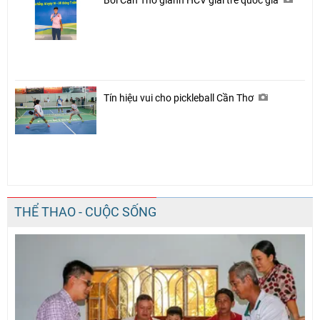
Bơi Cần Thơ giành HCV giải trẻ quốc gia
Tín hiệu vui cho pickleball Cần Thơ
THỂ THAO - CUỘC SỐNG