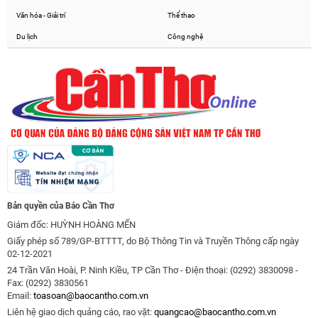
Văn hóa - Giải trí
Thể thao
Du lịch
Công nghệ
Bản quyền của Báo Cần Thơ
Giám đốc: HUỲNH HOÀNG MẾN
Giấy phép số 789/GP-BTTTT, do Bộ Thông Tin và Truyền Thông cấp ngày
02-12-2021
24 Trần Văn Hoài, P. Ninh Kiều, TP Cần Thơ - Điện thoại: (0292) 3830098 -
Fax: (0292) 3830561
Email:
toasoan@baocantho.com.vn
Liên hệ giao dịch quảng cáo, rao vặt:
quangcao@baocantho.com.vn