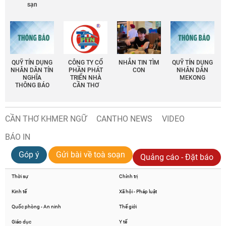
sạn
QUỸ TÍN DỤNG
CÔNG TY CỔ
NHẮN TIN TÌM
QUỸ TÍN DỤNG
NHÂN DÂN TÍN
PHẦN PHÁT
CON
NHÂN DÂN
NGHĨA
TRIỂN NHÀ
MEKONG
THÔNG BÁO
CẦN THƠ
CẦN THƠ KHMER NGỮ
CANTHO NEWS
VIDEO
BÁO IN
Góp ý
Gửi bài về toà soạn
Quảng cáo - Đặt báo
Thời sự
Chính trị
Kinh tế
Xã hội - Pháp luật
Quốc phòng - An ninh
Thế giới
Giáo dục
Y tế