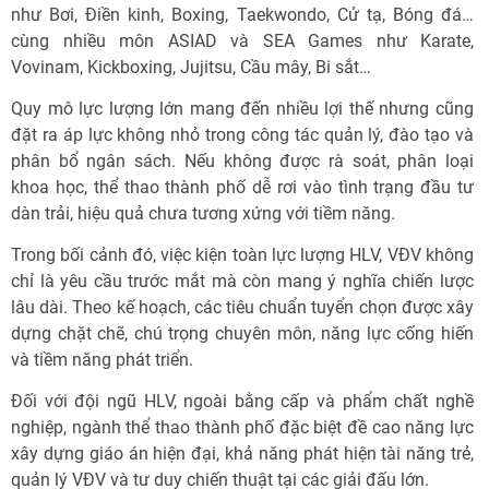
như Bơi, Điền kinh, Boxing, Taekwondo, Cử tạ, Bóng đá…
cùng nhiều môn ASIAD và SEA Games như Karate,
Vovinam, Kickboxing, Jujitsu, Cầu mây, Bi sắt…
Quy mô lực lượng lớn mang đến nhiều lợi thế nhưng cũng
đặt ra áp lực không nhỏ trong công tác quản lý, đào tạo và
phân bổ ngân sách. Nếu không được rà soát, phân loại
khoa học, thể thao thành phố dễ rơi vào tình trạng đầu tư
dàn trải, hiệu quả chưa tương xứng với tiềm năng.
Trong bối cảnh đó, việc kiện toàn lực lượng HLV, VĐV không
chỉ là yêu cầu trước mắt mà còn mang ý nghĩa chiến lược
lâu dài. Theo kế hoạch, các tiêu chuẩn tuyển chọn được xây
dựng chặt chẽ, chú trọng chuyên môn, năng lực cống hiến
và tiềm năng phát triển.
Đối với đội ngũ HLV, ngoài bằng cấp và phẩm chất nghề
nghiệp, ngành thể thao thành phố đặc biệt đề cao năng lực
xây dựng giáo án hiện đại, khả năng phát hiện tài năng trẻ,
quản lý VĐV và tư duy chiến thuật tại các giải đấu lớn.