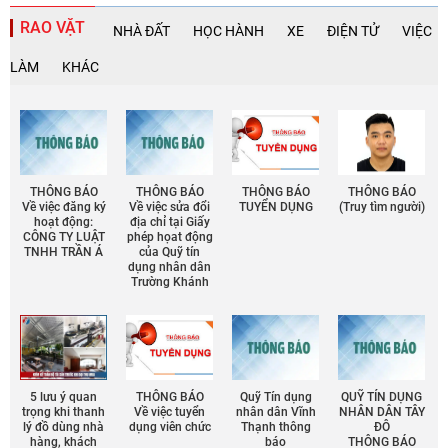
RAO VẶT
NHÀ ĐẤT
HỌC HÀNH
XE
ĐIỆN TỬ
VIỆC
LÀM
KHÁC
THÔNG BÁO
THÔNG BÁO
THÔNG BÁO
THÔNG BÁO
Về việc đăng ký
Về việc sửa đổi
TUYỂN DỤNG
(Truy tìm người)
hoạt động:
địa chỉ tại Giấy
CÔNG TY LUẬT
phép họat động
TNHH TRẦN Á
của Quỹ tín
dụng nhân dân
Trường Khánh
5 lưu ý quan
THÔNG BÁO
Quỹ Tín dụng
QUỸ TÍN DỤNG
trọng khi thanh
Về việc tuyển
nhân dân Vĩnh
NHÂN DÂN TÂY
lý đồ dùng nhà
dụng viên chức
Thạnh thông
ĐÔ
hàng, khách
báo
THÔNG BÁO