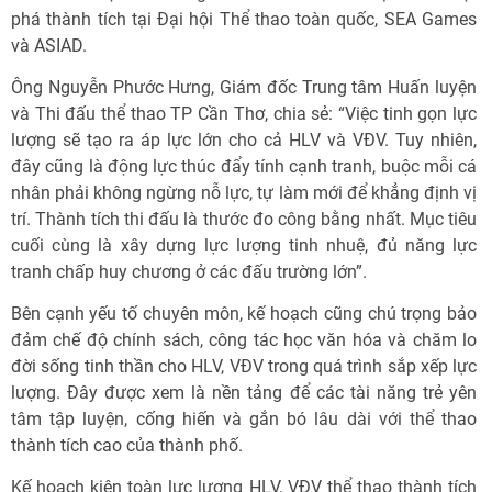
phá thành tích tại Đại hội Thể thao toàn quốc, SEA Games
và ASIAD.
Ông Nguyễn Phước Hưng, Giám đốc Trung tâm Huấn luyện
và Thi đấu thể thao TP Cần Thơ, chia sẻ: “Việc tinh gọn lực
lượng sẽ tạo ra áp lực lớn cho cả HLV và VĐV. Tuy nhiên,
đây cũng là động lực thúc đẩy tính cạnh tranh, buộc mỗi cá
nhân phải không ngừng nỗ lực, tự làm mới để khẳng định vị
trí. Thành tích thi đấu là thước đo công bằng nhất. Mục tiêu
cuối cùng là xây dựng lực lượng tinh nhuệ, đủ năng lực
tranh chấp huy chương ở các đấu trường lớn”.
Bên cạnh yếu tố chuyên môn, kế hoạch cũng chú trọng bảo
đảm chế độ chính sách, công tác học văn hóa và chăm lo
đời sống tinh thần cho HLV, VĐV trong quá trình sắp xếp lực
lượng. Đây được xem là nền tảng để các tài năng trẻ yên
tâm tập luyện, cống hiến và gắn bó lâu dài với thể thao
thành tích cao của thành phố.
Kế hoạch kiện toàn lực lượng HLV, VĐV thể thao thành tích