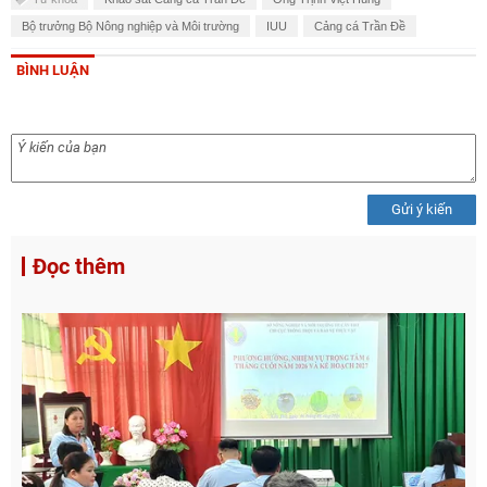
Bộ trưởng Bộ Nông nghiệp và Môi trường
IUU
Cảng cá Trần Đề
BÌNH LUẬN
Gửi ý kiến
Đọc thêm