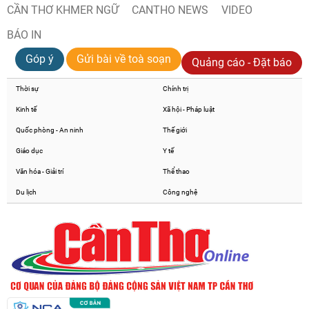
CẦN THƠ KHMER NGỮ
CANTHO NEWS
VIDEO
BÁO IN
Góp ý
Gửi bài về toà soạn
Quảng cáo - Đặt báo
Thời sự
Chính trị
Kinh tế
Xã hội - Pháp luật
Quốc phòng - An ninh
Thế giới
Giáo dục
Y tế
Văn hóa - Giải trí
Thể thao
Du lịch
Công nghệ