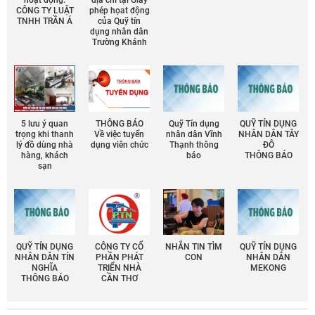
hoạt động:
địa chỉ tại Giấy
CÔNG TY LUẬT
phép họat động
TNHH TRẦN Á
của Quỹ tín
dụng nhân dân
Trường Khánh
5 lưu ý quan
THÔNG BÁO
Quỹ Tín dụng
QUỸ TÍN DỤNG
trọng khi thanh
Về việc tuyển
nhân dân Vĩnh
NHÂN DÂN TÂY
lý đồ dùng nhà
dụng viên chức
Thạnh thông
ĐÔ
hàng, khách
báo
THÔNG BÁO
sạn
QUỸ TÍN DỤNG
CÔNG TY CỔ
NHẮN TIN TÌM
QUỸ TÍN DỤNG
NHÂN DÂN TÍN
PHẦN PHÁT
CON
NHÂN DÂN
NGHĨA
TRIỂN NHÀ
MEKONG
THÔNG BÁO
CẦN THƠ