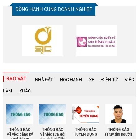
ĐỒNG HÀNH CÙNG DOANH NGHIỆP
RAO VẶT
NHÀ ĐẤT
HỌC HÀNH
XE
ĐIỆN TỬ
VIỆC
LÀM
KHÁC
THÔNG BÁO
THÔNG BÁO
THÔNG BÁO
THÔNG BÁO
Về việc đăng ký
Về việc sửa đổi
TUYỂN DỤNG
(Truy tìm người)