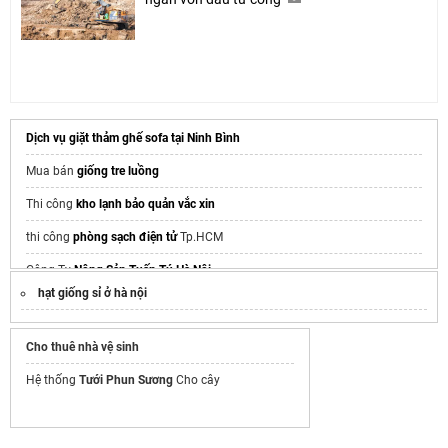
Dịch vụ giặt thảm ghế sofa tại Ninh Bình
Mua bán
giống tre luồng
Thi công
kho lạnh bảo quản vắc xin
thi công
phòng sạch điện tử
Tp.HCM
Công Ty
Nông Sản Tuấn Tú Hà Nội
hạt giống sỉ ở hà nội
đơn vị
hút hầm cầu Thủ Đức
uy tín, bảo hành 5 năm
Cho thuê nhà vệ sinh
Hệ thống
Tưới Phun Sương
Cho cây