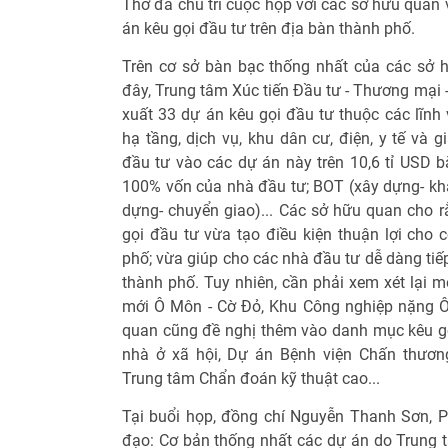
Thơ đã chủ trì cuộc họp với các sở hữu quan
án kêu gọi đầu tư trên địa bàn thành phố.
Trên cơ sở bàn bạc thống nhất của các sở 
đây, Trung tâm Xúc tiến Đầu tư - Thương mại 
xuất 33 dự án kêu gọi đầu tư thuộc các lĩnh
hạ tầng, dịch vụ, khu dân cư, điện, y tế và 
đầu tư vào các dự án này trên 10,6 tỉ USD b
100% vốn của nhà đầu tư; BOT (xây dựng- kha
dựng- chuyển giao)... Các sở hữu quan cho r
gọi đầu tư vừa tạo điều kiện thuận lợi cho 
phố; vừa giúp cho các nhà đầu tư dễ dàng tiế
thành phố. Tuy nhiên, cần phải xem xét lại m
mới Ô Môn - Cờ Đỏ, Khu Công nghiệp nặng Ô 
quan cũng đề nghị thêm vào danh mục kêu g
nhà ở xã hội, Dự án Bệnh viện Chấn thươn
Trung tâm Chẩn đoán kỹ thuật cao...
Tại buổi họp, đồng chí Nguyễn Thanh Sơn, 
đạo: Cơ bản thống nhất các dự án do Trung 