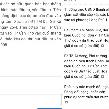
ghị các sở hữu quan bàn bạc thống
Thường trực UBND thành p
, hình thức đầu tư, vốn đầu tư. Trên
giám sát việc sắp xếp các 
 khẳng định các dự án cần đưa vào
vực tại phường Long Phú 1
ng tâm Xúc tiến ĐT-TM-DL, Sở Kế
gày 25-4. Trên cơ sở này, TP Cần
Bà Phạm Thị Minh Huệ, đại
 tư vào TP Cần Thơ vào cuối tháng
biểu Quốc hội đơn vị TP Cầ
i thảo kêu gọi thu hút đầu tư vào
Thơ, góp ý dự thảo Luật Hò
2008.
giải ở cơ sở (sửa đổi)
Bà Tô Ái Vang, Phó trưởng
đoàn chuyên trách Đoàn Đạ
biểu Quốc hội TP Cần Thơ,
góp ý về Dự thảo Luật Hòa
giải ở cơ sở (sửa đổi)
Phát huy sức mạnh đối ngo
Đảng, đối ngoại nhân dân
phục vụ phát triển đất nướ