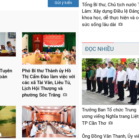
Gửi ý kiến
Tổng Bí thư, Chủ tịch nước 
Lâm: Xây dựng Điều lệ Đản
khoa học, dễ thực hiện và 
sức sống lâu dài
ĐỌC NHIỀU
 Tuyên
Phó Bí thư Thành ủy Hồ
đoàn
Thị Cẩm Đào làm việc với
các xã Tài Văn, Liêu Tú,
Lịch Hội Thượng và
phường Sóc Trăng
Trưởng Ban Tổ chức Trung
ương viếng Nghĩa trang Liệt
TP Cần Thơ
Ông Đồng Văn Thanh, Ủy vi