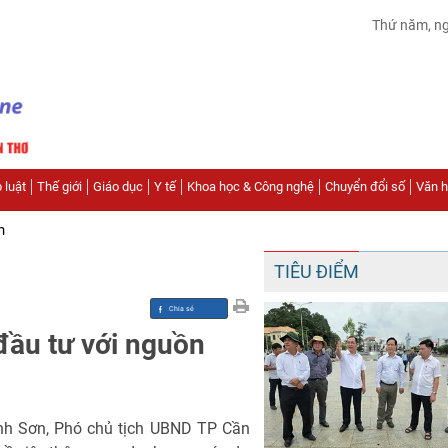
Thứ năm, n
 luật
Thế giới
Giáo dục
Y tế
Khoa học & Công nghệ
Chuyển đổi số
Văn hó
n
TIÊU ĐIỂM
đầu tư với nguồn
anh Sơn, Phó chủ tịch UBND TP Cần