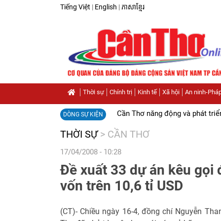
Tiếng Việt
|
English
|
ភាសាខ្មែរ
Thời sự
Chính trị
Kinh tế
Xã hội
An ninh-Pháp
Cần Thơ năng động và phát triể
DÒNG SỰ KIỆN
THỜI SỰ
>
CẦN THƠ
17/04/2008 - 10:28
Đề xuất 33 dự án kêu gọi 
vốn trên 10,6 tỉ USD
(CT)- Chiều ngày 16-4, đồng chí Nguyễn Th