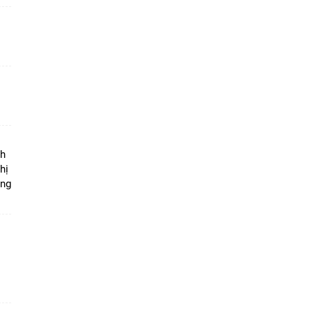
ộ
nh
hị
ọng