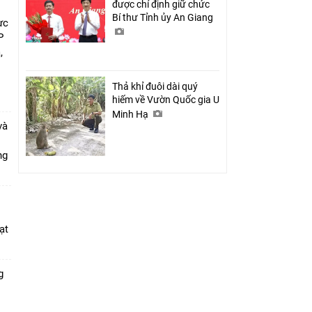
được chỉ định giữ chức
Bí thư Tỉnh ủy An Giang
ực
P
,
i
Thả khỉ đuôi dài quý
hiếm về Vườn Quốc gia U
Minh Hạ
và
ang
ạt
g