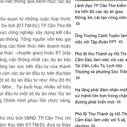
 về việc thông qua danh mục các dự
Lãnh đạo TP Cần Thơ kiểm
tra tiến độ các dự án giao
thông, kè, cải tạo công viê
hữu quan từ những cuộc họp trước
- Du lịch (ĐT-TM-DL) TP Cần Thơ đề
 vực công nghiệp, xây dựng kết cấu
Ông Trương Cảnh Tuyên là
giao thông. Tổng nguồn vốn kêu gọi
việc với Tập đoàn FPT
ằng các hình thức liên doanh hoặc
i thác - chuyển giao) hoặc BT (xây
Phó Bí thư Thành ủy Hồ Thị
ằng, việc thống nhất các dự án kêu
Cẩm Đào làm việc với các 
Tài Văn, Liêu Tú, Lịch Hội
công tác xúc tiến đầu tư của thành
Thượng và phường Sóc Tră
p cận các dự án đầu tư trên địa bàn
ột số dự án đầu tư như: Khu đô thị
Môn... Tại buổi họp, nhiều sở hữu
Hạ tầng phải đảm nhận mộ
ọi đầu tư một số dự án như: Dự án
sứ mệnh lớn hơn trong chặ
g Chỉnh hình phục hồi chức năng,
đường phát triển mới
Phó Bí Thư Thành ủy Hồ Th
Phó chủ tịch UBND TP Cần Thơ, chỉ
Cẩm Đào làm việc với 5 xã,
tâm Xúc tiến ĐT-TM-DL đưa ra thảo
phường