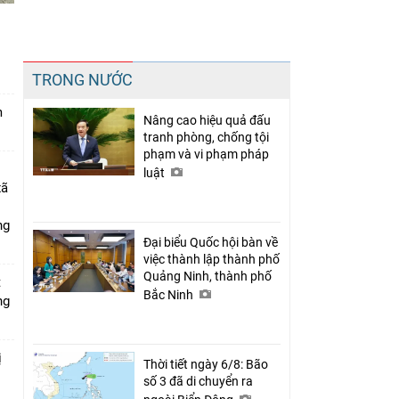
n
Chia sẻ
TRONG NƯỚC
Facebook
m
Nâng cao hiệu quả đấu
tranh phòng, chống tội
phạm và vi phạm pháp
luật
xã
ng
Đại biểu Quốc hội bàn về
việc thành lập thành phố
Quảng Ninh, thành phố
t
Bắc Ninh
ng
ị
Thời tiết ngày 6/8: Bão
số 3 đã di chuyển ra