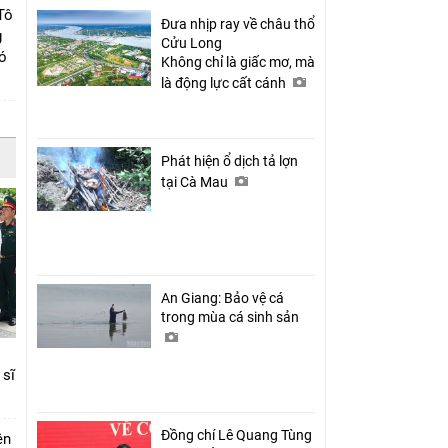
Tô
Đưa nhịp ray về châu thổ
g
Cửu Long
có
Không chỉ là giấc mơ, mà
là động lực cất cánh
Phát hiện ổ dịch tả lợn
tại Cà Mau
An Giang: Bảo vệ cá
trong mùa cá sinh sản
 sĩ
Đồng chí Lê Quang Tùng
ên