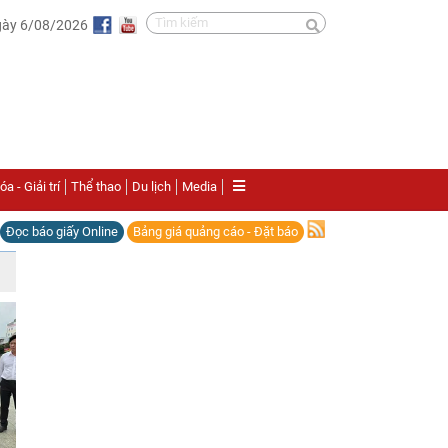
gày 6/08/2026
a - Giải trí
Thể thao
Du lịch
Media
Đọc báo giấy Online
Bảng giá quảng cáo - Đặt báo