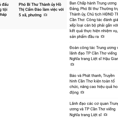
Ban Chấp hành Trung ương
ả đấu
Phó Bí Thư Thành ủy Hồ
Đảng, Phó Bí thư Thường tr
g tội
Thị Cẩm Đào làm việc với
Thành ủy, Chủ tịch HĐND T
pháp
5 xã, phường
Cần Thơ: Công tác đánh giá
xếp loại cán bộ phải gắn vớ
kết quả thực hiện nhiệm vụ,
sản phẩm đầu ra
Đoàn công tác Trung ương 
lãnh đạo TP Cần Thơ viếng
Nghĩa trang Liệt sĩ Hậu Gi
Báo và Phát thanh, Truyền
hình Cần Thơ kiện toàn tổ
chức, nâng cao hiệu quả ho
động
Lãnh đạo các cơ quan Trun
ương và TP Cần Thơ viếng
Nghĩa trang Liệt sĩ