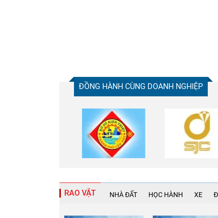
ĐỒNG HÀNH CÙNG DOANH NGHIỆP
RAO VẶT
NHÀ ĐẤT
HỌC HÀNH
XE
Đ