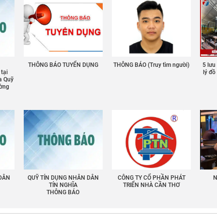
THÔNG BÁO TUYỂN DỤNG
THÔNG BÁO (Truy tìm người)
5 lưu
 tại
lý đ
a Quỹ
ường
 DÂN
QUỸ TÍN DỤNG NHÂN DÂN
CÔNG TY CỔ PHẦN PHÁT
N
TÍN NGHĨA
TRIỂN NHÀ CẦN THƠ
THÔNG BÁO