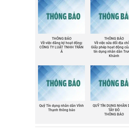
THÔNG BÁO
THÔNG BÁO
Về việc đăng ký hoạt động:
Về việc sửa đổi địa chỉ
CÔNG TY LUẬT TNHH TRẦN
Giấy phép họat động củ
Á
tín dụng nhân dân Tr
Khánh
Quỹ Tín dụng nhân dân Vĩnh
QUỸ TÍN DỤNG NHÂN
Thạnh thông báo
TÂY ĐÔ
THÔNG BÁO