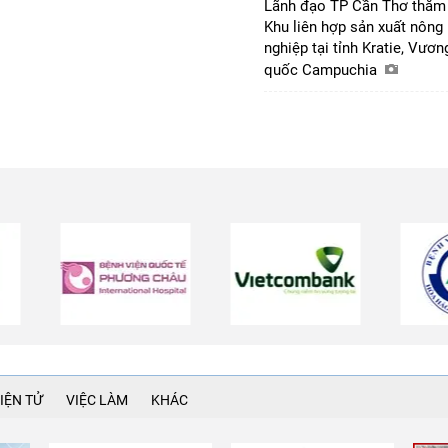
Lãnh đạo TP Cần Thơ thăm
Khu liên hợp sản xuất nông
nghiệp tại tỉnh Kratie, Vươn
quốc Campuchia
IỆN TỬ
VIỆC LÀM
KHÁC