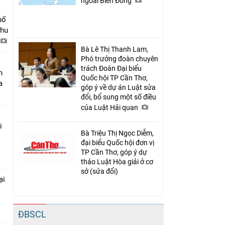
ngoài Biển Đông
hố
khu
Bà Lê Thị Thanh Lam,
Phó trưởng đoàn chuyên
trách Đoàn Đại biểu
n
Quốc hội TP Cần Thơ,
a
góp ý về dự án Luật sửa
đổi, bổ sung một số điều
của Luật Hải quan
i
Bà Triệu Thị Ngọc Diễm,
đại biểu Quốc hội đơn vị
TP Cần Thơ, góp ý dự
thảo Luật Hòa giải ở cơ
sở (sửa đổi)
ại
c
ĐBSCL