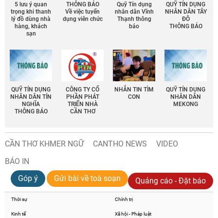
5 lưu ý quan
THÔNG BÁO
Quỹ Tín dụng
QUỸ TÍN DỤNG
trọng khi thanh
Về việc tuyển
nhân dân Vĩnh
NHÂN DÂN TÂY
lý đồ dùng nhà
dụng viên chức
Thạnh thông
ĐÔ
hàng, khách
báo
THÔNG BÁO
sạn
QUỸ TÍN DỤNG
CÔNG TY CỔ
NHẮN TIN TÌM
QUỸ TÍN DỤNG
NHÂN DÂN TÍN
PHẦN PHÁT
CON
NHÂN DÂN
NGHĨA
TRIỂN NHÀ
MEKONG
THÔNG BÁO
CẦN THƠ
CẦN THƠ KHMER NGỮ
CANTHO NEWS
VIDEO
BÁO IN
Góp ý
Gửi bài về toà soạn
Quảng cáo - Đặt báo
Thời sự
Chính trị
Kinh tế
Xã hội - Pháp luật