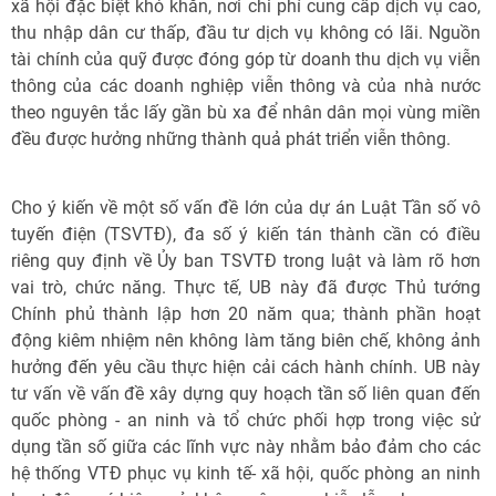
xã hội đặc biệt khó khăn, nơi chi phí cung cấp dịch vụ cao,
thu nhập dân cư thấp, đầu tư dịch vụ không có lãi. Nguồn
tài chính của quỹ được đóng góp từ doanh thu dịch vụ viễn
thông của các doanh nghiệp viễn thông và của nhà nước
theo nguyên tắc lấy gần bù xa để nhân dân mọi vùng miền
đều được hưởng những thành quả phát triển viễn thông.
Cho ý kiến về một số vấn đề lớn của dự án Luật Tần số vô
tuyến điện (TSVTĐ), đa số ý kiến tán thành cần có điều
riêng quy định về Ủy ban TSVTĐ trong luật và làm rõ hơn
vai trò, chức năng. Thực tế, UB này đã được Thủ tướng
Chính phủ thành lập hơn 20 năm qua; thành phần hoạt
động kiêm nhiệm nên không làm tăng biên chế, không ảnh
hưởng đến yêu cầu thực hiện cải cách hành chính. UB này
tư vấn về vấn đề xây dựng quy hoạch tần số liên quan đến
quốc phòng - an ninh và tổ chức phối hợp trong việc sử
dụng tần số giữa các lĩnh vực này nhằm bảo đảm cho các
hệ thống VTĐ phục vụ kinh tế- xã hội, quốc phòng an ninh