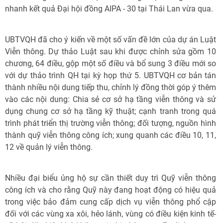
nhanh kết quả Đại hội đồng AIPA - 30 tại Thái Lan vừa qua.
UBTVQH đã cho ý kiến về một số vấn đề lớn của dự án Luật
Viễn thông. Dự thảo Luật sau khi được chỉnh sửa gồm 10
chương, 64 điều, gộp một số điều và bổ sung 3 điều mới so
với dự thảo trình QH tại kỳ họp thứ 5. UBTVQH cơ bản tán
thành nhiều nội dung tiếp thu, chỉnh lý đồng thời góp ý thêm
vào các nội dung: Chia sẻ cơ sở hạ tầng viễn thông và sử
dụng chung cơ sở hạ tầng kỹ thuật; cạnh tranh trong quá
trình phát triển thị trường viễn thông; đối tượng, nguồn hình
thành quỹ viễn thông công ích; xung quanh các điều 10, 11,
12 về quản lý viễn thông.
Nhiều đại biểu ủng hộ sự cần thiết duy trì Quỹ viễn thông
công ích và cho rằng Quỹ này đang hoạt động có hiệu quả
trong việc bảo đảm cung cấp dịch vụ viễn thông phổ cập
đối với các vùng xa xôi, hẻo lánh, vùng có điều kiện kinh tế-