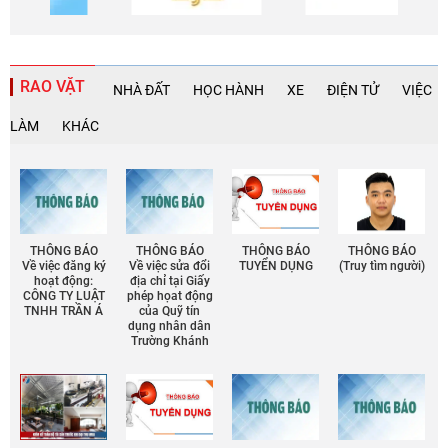
RAO VẶT
NHÀ ĐẤT
HỌC HÀNH
XE
ĐIỆN TỬ
VIỆC
LÀM
KHÁC
THÔNG BÁO
THÔNG BÁO
THÔNG BÁO
THÔNG BÁO
Về việc đăng ký
Về việc sửa đổi
TUYỂN DỤNG
(Truy tìm người)
hoạt động:
địa chỉ tại Giấy
CÔNG TY LUẬT
phép họat động
TNHH TRẦN Á
của Quỹ tín
dụng nhân dân
Trường Khánh