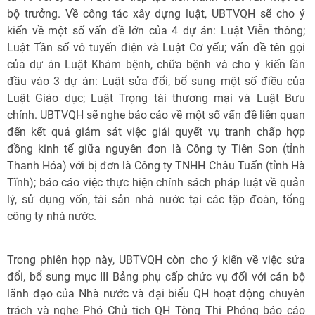
bộ trưởng. Về công tác xây dựng luật, UBTVQH sẽ cho ý
kiến về một số vấn đề lớn của 4 dự án: Luật Viễn thông;
Luật Tần số vô tuyến điện và Luật Cơ yếu; vấn đề tên gọi
của dự án Luật Khám bệnh, chữa bệnh và cho ý kiến lần
đầu vào 3 dự án: Luật sửa đổi, bổ sung một số điều của
Luật Giáo dục; Luật Trọng tài thương mại và Luật Bưu
chính. UBTVQH sẽ nghe báo cáo về một số vấn đề liên quan
đến kết quả giám sát việc giải quyết vụ tranh chấp hợp
đồng kinh tế giữa nguyên đơn là Công ty Tiên Sơn (tỉnh
Thanh Hóa) với bị đơn là Công ty TNHH Châu Tuấn (tỉnh Hà
Tĩnh); báo cáo việc thực hiện chính sách pháp luật về quản
lý, sử dụng vốn, tài sản nhà nước tại các tập đoàn, tổng
công ty nhà nước.
Trong phiên họp này, UBTVQH còn cho ý kiến về việc sửa
đổi, bổ sung mục III Bảng phụ cấp chức vụ đối với cán bộ
lãnh đạo của Nhà nước và đại biểu QH hoạt động chuyên
trách và nghe Phó Chủ tịch QH Tòng Thị Phóng báo cáo