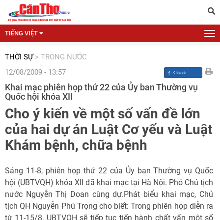
TIẾNG VIỆT
THỜI SỰ
>
TRONG NƯỚC
12/08/2009 - 13:57
Khai mạc phiên họp thứ 22 của Ủy ban Thường vụ
Quốc hội khóa XII
Cho ý kiến về một số vấn đề lớn
của hai dự án Luật Cơ yếu và Luật
Khám bệnh, chữa bệnh
Sáng 11-8, phiên họp thứ 22 của Ủy ban Thường vụ Quốc
hội (UBTVQH) khóa XII đã khai mạc tại Hà Nội. Phó Chủ tịch
nước Nguyễn Thị Doan cùng dự.Phát biểu khai mạc, Chủ
tịch QH Nguyễn Phú Trọng cho biết: Trong phiên họp diễn ra
từ 11-15/8, UBTVQH sẽ tiếp tục tiến hành chất vấn một số