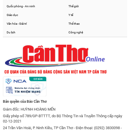
Quốc phòng - An ninh
Thế giới
Giáo dục
Y tế
Văn hóa - Giải trí
Thể thao
Du lịch
Công nghệ
Bản quyền của Báo Cần Thơ
Giám đốc: HUỲNH HOÀNG MẾN
Giấy phép số 789/GP-BTTTT, do Bộ Thông Tin và Truyền Thông cấp ngày
02-12-2021
24 Trần Văn Hoài, P. Ninh Kiều, TP Cần Thơ - Điện thoại: (0292) 3830098 -