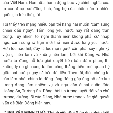
của Việt Nam. Hơn nữa, hành động bảo vệ chính nghĩa của
ta còn được sự đồng tình, ủng hộ của nhân dân ở nhiều
quốc gia trên thế giới.
Tôi thấy trên mạng nhiều bạn trẻ hăng hái muốn "cầm súng
chiến đấu ngay". Tấm lòng yêu nước này rất đáng trân
trọng. Tuy nhiên, tôi nghĩ thanh niên không phải cứ nhập
ngũ, cầm súng ra trận mới thể hiện được lòng yêu nước.
Hơn lúc nào hết, đây là lúc mọi người cần phải suy nghĩ kỹ
việc gì nên làm và không nên làm, bởi khi Đảng và Nhà
nước ta đang nỗ lực giải quyết trên bàn đàm phán, thì
không lý do gì chúng ta làm căng thẳng thêm mối quan hệ
giữa hai nước, ngay cả trên đất liền. Theo tôi, điều chúng ta
cần làm nhất chính là đồng lòng đóng góp ủng hộ các lực
lượng đang làm nhiệm vụ và ngư dân ở hai quần đảo
Hoàng Sa, Trường Sa. Đồng thời tin tưởng tuyệt đối vào chủ
trương, đường lối của Đảng, Nhà nước trong việc giải quyết
vấn đề Biển Đông hiện nay.
* NGUYỄN MINH TUẤN Thành viên Đội Giáo dục pháp luật