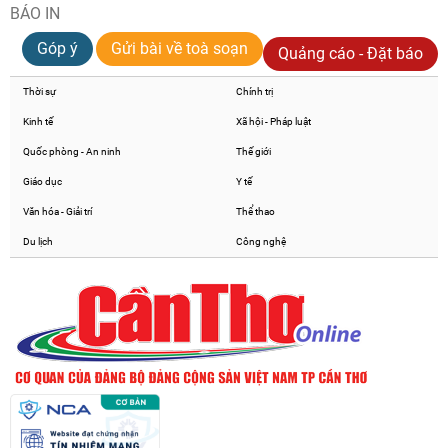
BÁO IN
Góp ý
Gửi bài về toà soạn
Quảng cáo - Đặt báo
Thời sự
Chính trị
Kinh tế
Xã hội - Pháp luật
Quốc phòng - An ninh
Thế giới
Giáo dục
Y tế
Văn hóa - Giải trí
Thể thao
Du lịch
Công nghệ