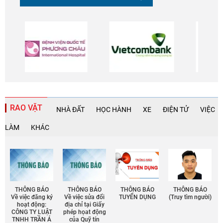
RAO VẶT
NHÀ ĐẤT
HỌC HÀNH
XE
ĐIỆN TỬ
VIỆC
LÀM
KHÁC
THÔNG BÁO
THÔNG BÁO
THÔNG BÁO
THÔNG BÁO
Về việc đăng ký
Về việc sửa đổi
TUYỂN DỤNG
(Truy tìm người)
hoạt động:
địa chỉ tại Giấy
CÔNG TY LUẬT
phép họat động
TNHH TRẦN Á
của Quỹ tín