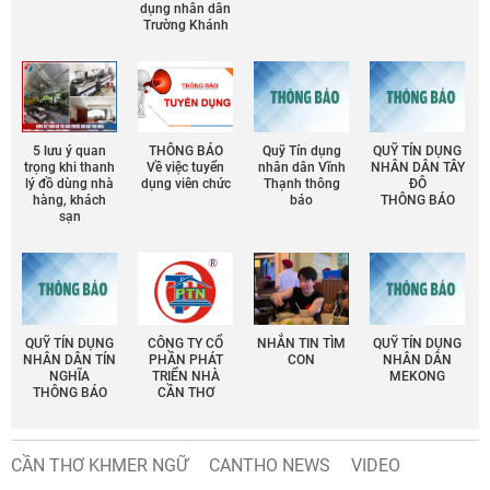
dụng nhân dân
Trường Khánh
5 lưu ý quan
THÔNG BÁO
Quỹ Tín dụng
QUỸ TÍN DỤNG
trọng khi thanh
Về việc tuyển
nhân dân Vĩnh
NHÂN DÂN TÂY
lý đồ dùng nhà
dụng viên chức
Thạnh thông
ĐÔ
hàng, khách
báo
THÔNG BÁO
sạn
QUỸ TÍN DỤNG
CÔNG TY CỔ
NHẮN TIN TÌM
QUỸ TÍN DỤNG
NHÂN DÂN TÍN
PHẦN PHÁT
CON
NHÂN DÂN
NGHĨA
TRIỂN NHÀ
MEKONG
THÔNG BÁO
CẦN THƠ
CẦN THƠ KHMER NGỮ
CANTHO NEWS
VIDEO