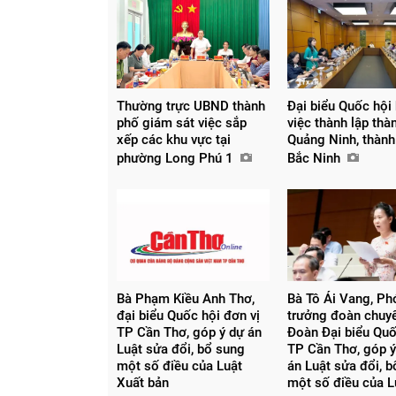
Thường trực UBND thành
Đại biểu Quốc hội
phố giám sát việc sắp
việc thành lập thà
xếp các khu vực tại
Quảng Ninh, thành
phường Long Phú 1
Bắc Ninh
Bà Phạm Kiều Anh Thơ,
Bà Tô Ái Vang, Pho
Chia sẻ
đại biểu Quốc hội đơn vị
trưởng đoàn chuy
TP Cần Thơ, góp ý dự án
Đoàn Đại biểu Quố
Facebook
Luật sửa đổi, bổ sung
TP Cần Thơ, góp ý
một số điều của Luật
án Luật sửa đổi, 
Xuất bản
một số điều của L