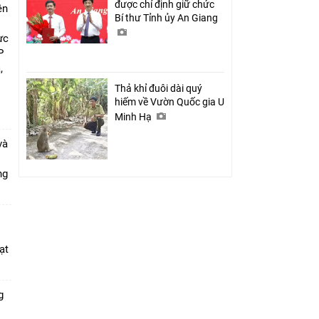
được chỉ định giữ chức
ên
Bí thư Tỉnh ủy An Giang
ực
P
,
i
Thả khỉ đuôi dài quý
hiếm về Vườn Quốc gia U
Minh Hạ
và
ang
ạt
g