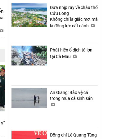
Đưa nhịp ray về châu thổ
ổn
Cửu Long
óa
Không chỉ là giấc mơ, mà
là động lực cất cánh
Phát hiện ổ dịch tả lợn
tại Cà Mau
An Giang: Bảo vệ cá
trong mùa cá sinh sản
 sĩ
Đồng chí Lê Quang Tùng