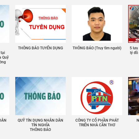
THÔNG BÁO TUYỂN DỤNG
THÔNG BÁO (Truy tìm người)
5 lưu
 tại
lý đ
a Quỹ
ường
 DÂN
QUỸ TÍN DỤNG NHÂN DÂN
CÔNG TY CỔ PHẦN PHÁT
N
TÍN NGHĨA
TRIỂN NHÀ CẦN THƠ
THÔNG BÁO