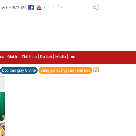
gày 6/08/2026
a - Giải trí
Thể thao
Du lịch
Media
Đọc báo giấy Online
Bảng giá quảng cáo - Đặt báo