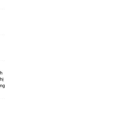
ộ
nh
hị
ọng