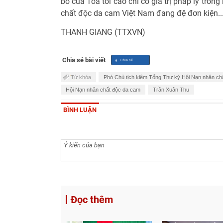
bỏ của Tòa tối cao chỉ có giá trị pháp lý tron
chất độc da cam Việt Nam đang đệ đơn kiện..
THANH GIANG (TTXVN)
Chia sẻ bài viết
Từ khóa
Phó Chủ tịch kiêm Tổng Thư ký Hội Nạn nhân chấ
Hội Nạn nhân chất độc da cam
Trần Xuân Thu
BÌNH LUẬN
Đọc thêm