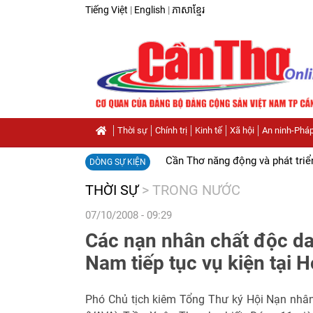
Tiếng Việt
|
English
|
ភាសាខ្មែរ
Thời sự
Chính trị
Kinh tế
Xã hội
An ninh-Pháp
Cần Thơ năng động và phát triể
DÒNG SỰ KIỆN
THỜI SỰ
>
TRONG NƯỚC
07/10/2008 - 09:29
Các nạn nhân chất độc da
Nam tiếp tục vụ kiện tại 
Phó Chủ tịch kiêm Tổng Thư ký Hội Nạn nhâ