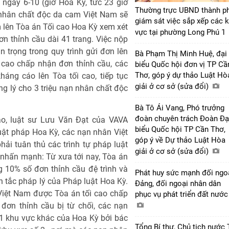
ngày 6-10 (giờ Hoa Kỳ, tức 23 giờ
Thường trực UBND thành p
 nhân chất độc da cam Việt Nam sẽ
giám sát việc sắp xếp các 
 lên Tòa án Tối cao Hoa Kỳ xem xét
vực tại phường Long Phú 1
n thỉnh cầu dài 41 trang. Việc nộp
n trọng trong quy trình gửi đơn lên
Bà Phạm Thị Minh Huệ, đại
 cao chấp nhận đơn thỉnh cầu, các
biểu Quốc hội đơn vị TP Cầ
Thơ, góp ý dự thảo Luật Hò
áng cáo lên Tòa tối cao, tiếp tục
giải ở cơ sở (sửa đổi)
ông lý cho 3 triệu nạn nhân chất độc
Bà Tô Ái Vang, Phó trưởng
đoàn chuyên trách Đoàn Đạ
cao, luật sư Lưu Văn Đạt của VAVA
biểu Quốc hội TP Cần Thơ,
luật pháp Hoa Kỳ, các nạn nhân Việt
góp ý về Dự thảo Luật Hòa
ải tuân thủ các trình tự pháp luật
giải ở cơ sở (sửa đổi)
nhấn mạnh: Từ xưa tới nay, Tòa án
g 10% số đơn thỉnh cầu đệ trình và
Phát huy sức mạnh đối ngo
ên tắc pháp lý của Pháp luật Hoa Kỳ.
Đảng, đối ngoại nhân dân
Việt Nam được Tòa án tối cao chấp
phục vụ phát triển đất nướ
đơn thỉnh cầu bị từ chối, các nạn
11 khu vực khác của Hoa Kỳ bởi bác
Tổng Bí thư, Chủ tịch nước 