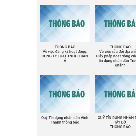
THÔNG BÁO
THÔNG BÁO
Về việc đăng ký hoạt động:
Về việc sửa đổi địa chỉ
CÔNG TY LUẬT TNHH TRẦN
Giấy phép họat động củ
Á
tín dụng nhân dân Tr
Khánh
Quỹ Tín dụng nhân dân Vĩnh
QUỸ TÍN DỤNG NHÂN
Thạnh thông báo
TÂY ĐÔ
THÔNG BÁO