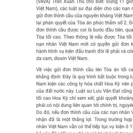
(VAVA) Trần Xuân Thu cho biết: Đúng 11 giờ 
Việt Nam), các luật sư đại diện cho các nạn
gửi đơn thỉnh cầu của nguyên kháng Việt Nam
lại phán quyết của Tòa án phúc thẩm số 2. Đơ
đơn thỉnh cầu được coi là bước đầu tiên, qua
Tòa tối cao. Theo thông lệ nếu được Tòa tối
nạn nhân Việt Nam mới có quyền gửi đơn kh
hành trình vụ kiện đấu tranh đòi lẽ phải và c
da cam, dioxin Việt Nam.
Về việc gửi đơn thỉnh cầu lên Tòa án tối 
khẳng định: Đây là quy trình bắt buộc trong 
Nam kiện các công ty hóa chất Hoa Kỳ nên ph
của đất nước này. Luật sư Lưu Văn Đạt cũng 
tối cao Hoa Kỳ chỉ xem xét, giải quyết khoản
phải có nội dung liên quan tới chính trị, nguy
Do đó, nếu đơn thỉnh cầu của các nạn nhân 
nhận đã là một thắng lợi. Trong trường hợp 
nhân Việt Nam vẫn có thể tiếp tục vụ kiện ở 