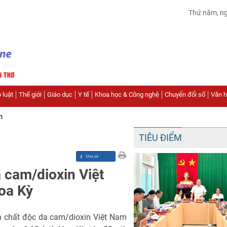
Thứ năm, n
 luật
Thế giới
Giáo dục
Y tế
Khoa học & Công nghệ
Chuyển đổi số
Văn hó
n
TIÊU ĐIỂM
 cam/dioxin Việt
Hoa Kỳ
n chất độc da cam/dioxin Việt Nam