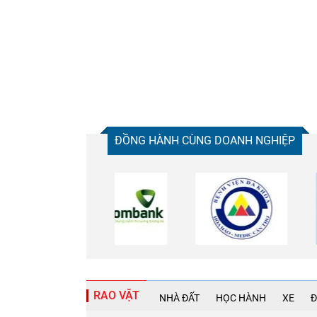
ĐỒNG HÀNH CÙNG DOANH NGHIỆP
RAO VẶT
NHÀ ĐẤT
HỌC HÀNH
XE
Đ