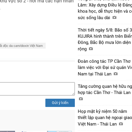
g khu vực số 2 - nơi mà các nạn nhân
Lâm: Xây dựng Điều lệ Đản
.
khoa học, dễ thực hiện và 
sức sống lâu dài
Thời tiết ngày 5/8: Bão số 3
KUJIRA hình thành trên Biể
Đông, Bắc Bộ mưa lớn diện
t độc da cam/dioxin Việt Nam
rộng
Đoàn công tác TP Cần Thơ
làm việc với Đại sứ quán Vi
Nam tại Thái Lan
Tăng cường quan hệ hữu ng
hợp tác Cần Thơ - Thái Lan
Gửi ý kiến
Họp mặt kỷ niệm 50 năm
thiết lập quan hệ ngoại gia
Việt Nam - Thái Lan