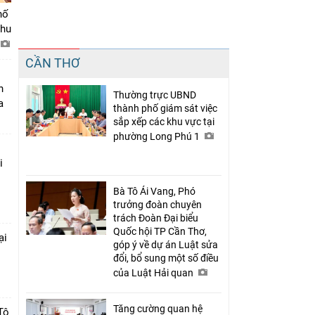
hố
khu
Chia sẻ
CẦN THƠ
Facebook
n
Thường trực UBND
a
thành phố giám sát việc
sắp xếp các khu vực tại
phường Long Phú 1
i
Bà Tô Ái Vang, Phó
trưởng đoàn chuyên
trách Đoàn Đại biểu
Quốc hội TP Cần Thơ,
ại
góp ý về dự án Luật sửa
đổi, bổ sung một số điều
c
của Luật Hải quan
Tăng cường quan hệ
Tô