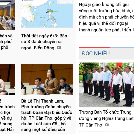
Ngoại giao không chỉ giữ
vững môi trường hòa bình, 
định mà còn phải chuyển h
hiệu quả vị thế đối ngoại
thành nguồn lực phát triển
 bàn về
Thời tiết ngày 6/8: Bão
nh phố
số 3 đã di chuyển ra
 phố
ngoài Biển Đông
ĐỌC NHIỀU
́
Bà Lê Thị Thanh Lam,
ên trách
Phó trưởng đoàn chuyên
Trưởng Ban Tổ chức Trung
c hội
trách Đoàn Đại biểu Quốc
 về dự
hội TP Cần Thơ, góp ý về
ương viếng Nghĩa trang Liệt
bổ sung
dự án Luật sửa đổi, bổ
TP Cần Thơ
uật Hải
sung một số điều của