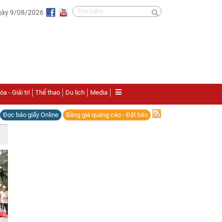
gày 9/08/2026
a - Giải trí
Thể thao
Du lịch
Media
Đọc báo giấy Online
Bảng giá quảng cáo - Đặt báo