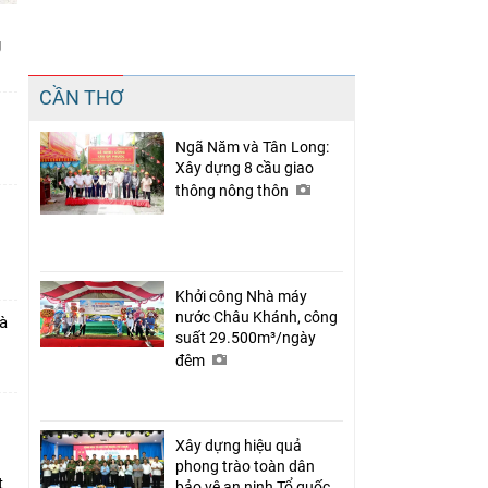
g
Chia sẻ
CẦN THƠ
Facebook
Ngã Năm và Tân Long:
Xây dựng 8 cầu giao
thông nông thôn
Khởi công Nhà máy
nước Châu Khánh, công
và
suất 29.500m³/ngày
đêm
Xây dựng hiệu quả
phong trào toàn dân
t
bảo vệ an ninh Tổ quốc