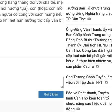
ưỡng hàng tháng đối với cha đẻ, mẹ
 nơi nương tựa), con (hoặc con mồ
Trưởng Ban Tổ chức Trung
ương viếng Nghĩa trang Liệt
của người có công với cách mạng nếu
TP Cần Thơ
hỏ khi hết hạn hưởng trợ cấp vẫn bị
Ông Đồng Văn Thanh, Ủy vi
Ban Chấp hành Trung ương
Đảng, Phó Bí thư Thường tr
Thành ủy, Chủ tịch HĐND T
Cần Thơ: Công tác đánh giá
xếp loại cán bộ phải gắn vớ
kết quả thực hiện nhiệm vụ,
sản phẩm đầu ra
Ông Trương Cảnh Tuyên là
việc với Tập đoàn FPT
Báo và Phát thanh, Truyền
Gửi ý kiến
hình Cần Thơ kiện toàn tổ
chức, nâng cao hiệu quả ho
động