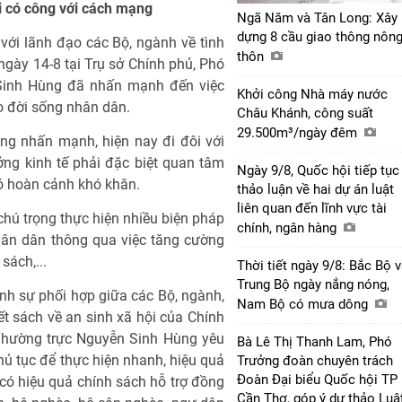
ời có công với cách mạng
Ngã Năm và Tân Long: Xây
dựng 8 cầu giao thông nôn
với lãnh đạo các Bộ, ngành về tình
thôn
 ngày 14-8 tại Trụ sở Chính phủ, Phó
Sinh Hùng đã nhấn mạnh đến việc
Khởi công Nhà máy nước
o đời sống nhân dân.
Châu Khánh, công suất
29.500m³/ngày đêm
g nhấn mạnh, hiện nay đi đôi với
ởng kinh tế phải đặc biệt quan tâm
Ngày 9/8, Quốc hội tiếp tục
có hoàn cảnh khó khăn.
thảo luận về hai dự án luật
liên quan đến lĩnh vực tài
chú trọng thực hiện nhiều biện pháp
chính, ngân hàng
hân dân thông qua việc tăng cường
sách,...
Thời tiết ngày 9/8: Bắc Bộ 
Trung Bộ ngày nắng nóng,
ỉnh sự phối hợp giữa các Bộ, ngành,
Nam Bộ có mưa dông
t sách về an sinh xã hội của Chính
Thường trực Nguyễn Sinh Hùng yêu
Bà Lê Thị Thanh Lam, Phó
thủ tục để thực hiện nhanh, hiệu quả
Trưởng đoàn chuyên trách
Đoàn Đại biểu Quốc hội TP
 có hiệu quả chính sách hỗ trợ đồng
Cần Thơ, góp ý dự thảo Luậ