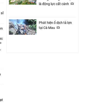
là động lực cất cánh
 sĩ
Phát hiện ổ dịch tả lợn
tại Cà Mau
ên
ực
P
,
i
m
ạt