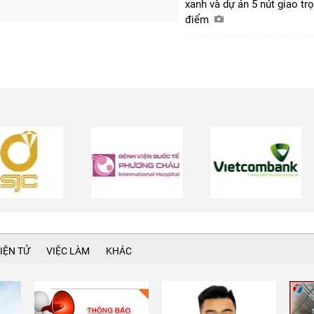
xanh và dự án 5 nút giao tr
điểm
IỆN TỬ
VIỆC LÀM
KHÁC