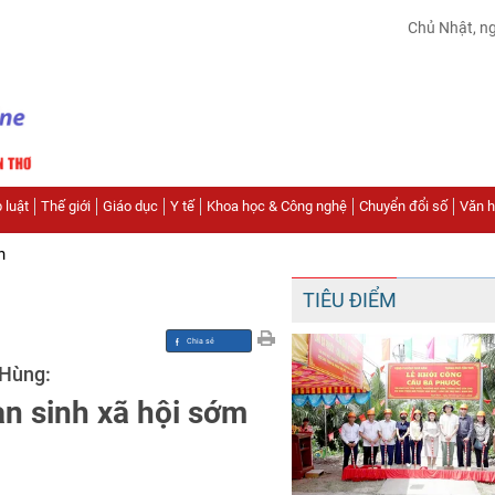
Chủ Nhật, n
 luật
Thế giới
Giáo dục
Y tế
Khoa học & Công nghệ
Chuyển đổi số
Văn hó
n
TIÊU ĐIỂM
 Hùng:
n sinh xã hội sớm