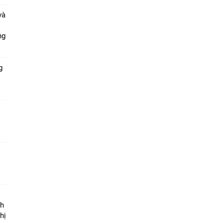
và
ang
g
ộ
nh
hị