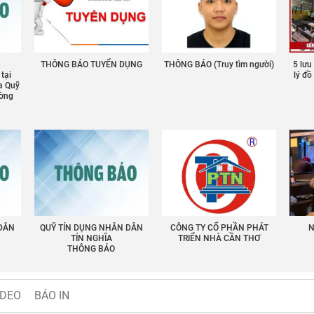
THÔNG BÁO TUYỂN DỤNG
THÔNG BÁO (Truy tìm người)
5 lưu
 tại
lý đ
a Quỹ
ường
 DÂN
QUỸ TÍN DỤNG NHÂN DÂN
CÔNG TY CỔ PHẦN PHÁT
N
TÍN NGHĨA
TRIỂN NHÀ CẦN THƠ
THÔNG BÁO
IDEO
BÁO IN