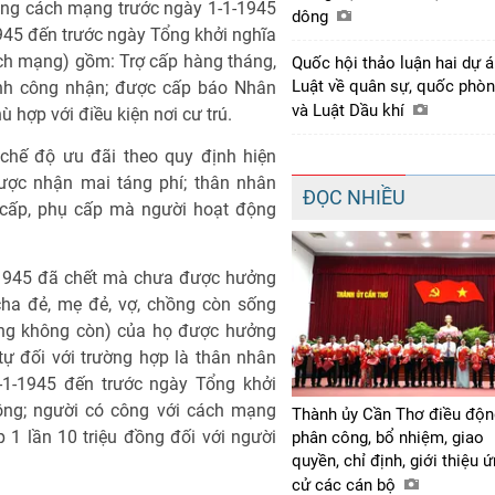
ộng cách mạng trước ngày 1-1-1945
dông
45 đến trước ngày Tổng khởi nghĩa
ách mạng) gồm: Trợ cấp hàng tháng,
Quốc hội thảo luận hai dự 
Luật về quân sự, quốc phò
ịnh công nhận; được cấp báo Nhân
và Luật Dầu khí
 hợp với điều kiện nơi cư trú.
hế độ ưu đãi theo quy định hiện
ược nhận mai táng phí; thân nhân
ĐỌC NHIỀU
 cấp, phụ cấp mà người hoạt động
-1945 đã chết mà chưa được hưởng
cha đẻ, mẹ đẻ, vợ, chồng còn sống
hồng không còn) của họ được hưởng
tự đối với trường hợp là thân nhân
1-1945 đến trước ngày Tổng khởi
đồng; người có công với cách mạng
Thành ủy Cần Thơ điều độn
 1 lần 10 triệu đồng đối với người
phân công, bổ nhiệm, giao
quyền, chỉ định, giới thiệu 
cử các cán bộ