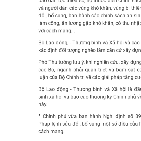
bào dân tộc thiểu số, hộ thuộc diện chính sá
và người dân các vùng khó khăn, vùng bị thiên
đổi, bổ sung, ban hành các chính sách an sin
làm công, ăn lương gặp khó khăn, có thu nhập
với cách mạng...
Bộ Lao động, - Thương binh và Xã hội và các 
xác định đối tượng nghèo làm căn cứ xây dựng
Phó Thủ tướng lưu ý, khi nghiên cứu, xây dựng
các Bộ, ngành phải quán triệt và bám sát c
luận của Bộ Chính trị về các giải pháp tăng cư
Bộ Lao động - Thương binh và Xã hội là đầ
sinh xã hội và báo cáo thường kỳ Chính phủ về
này.
* Chính phủ vừa ban hành Nghị định số 8
Pháp lệnh sửa đổi, bổ sung một số điều của 
cách mạng.