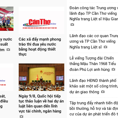
Đoàn công tác Trung ương 
lãnh đạo TP Cần Thơ viếng
Nghĩa trang Liệt sĩ Hậu Gi
Lãnh đạo các cơ quan Trun
áy nước
Các xã đẩy mạnh phong
ương và TP Cần Thơ viếng
 suất
trào thi đua yêu nước
Nghĩa trang Liệt sĩ
bằng hoạt động thiết
đêm
thực
Lễ viếng Tượng đài Chiến
thắng Mậu Thân 1968 Tiểu
đoàn Phú Lợi anh hùng
Lãnh đạo HĐND thành phố
khảo sát một số công trình,
dự án giao thông
át,
Ngày 9/8, Quốc hội tiếp
 điều
tục thảo luận về hai dự án
Tập trung đẩy nhanh tiến đ
ng
luật liên quan đến lĩnh
bồi thường, hỗ trợ và tái đị
vực tài chính, ngân hàng
cư của dự án phát triển đô t