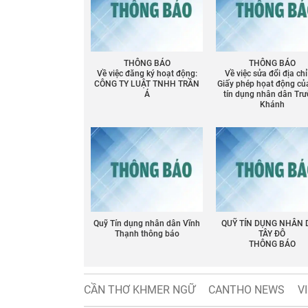
THÔNG BÁO
THÔNG BÁO
Về việc đăng ký hoạt động:
Về việc sửa đổi địa chỉ
CÔNG TY LUẬT TNHH TRẦN
Giấy phép họat động củ
Á
tín dụng nhân dân Tr
Khánh
Chia sẻ
Facebook
Quỹ Tín dụng nhân dân Vĩnh
QUỸ TÍN DỤNG NHÂN
Thạnh thông báo
TÂY ĐÔ
THÔNG BÁO
CẦN THƠ KHMER NGỮ
CANTHO NEWS
V