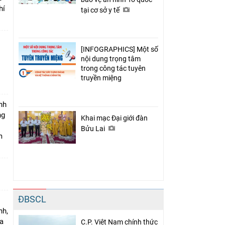
hí
tại cơ sở y tế
[INFOGRAPHICS] Một số
nội dung trọng tâm
trong công tác tuyên
truyền miệng
nh
ng
Khai mạc Đại giới đàn
Bửu Lai
m
ĐBSCL
nh,
a
C.P. Việt Nam chính thức