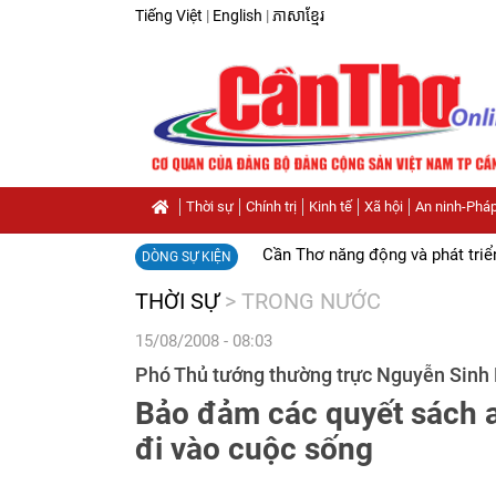
Tiếng Việt
|
English
|
ភាសាខ្មែរ
Thời sự
Chính trị
Kinh tế
Xã hội
An ninh-Pháp
Cần Thơ năng động và phát triể
DÒNG SỰ KIỆN
THỜI SỰ
>
TRONG NƯỚC
15/08/2008 - 08:03
Phó Thủ tướng thường trực Nguyễn Sinh
Bảo đảm các quyết sách a
đi vào cuộc sống