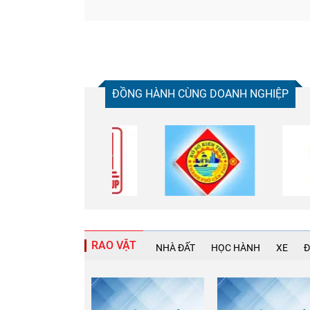
ĐỒNG HÀNH CÙNG DOANH NGHIỆP
RAO VẶT
NHÀ ĐẤT
HỌC HÀNH
XE
Đ