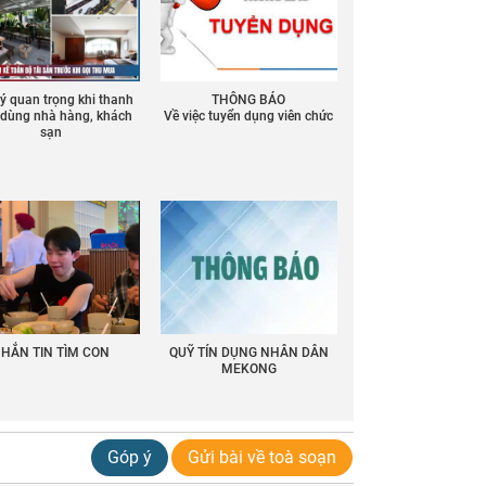
 ý quan trọng khi thanh
THÔNG BÁO
ồ dùng nhà hàng, khách
Về việc tuyển dụng viên chức
sạn
HẮN TIN TÌM CON
QUỸ TÍN DỤNG NHÂN DÂN
MEKONG
Góp ý
Gửi bài về toà soạn