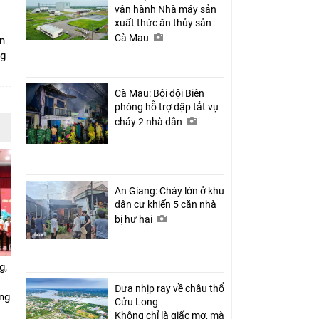
vận hành Nhà máy sản
xuất thức ăn thủy sản
Cà Mau
án
ng
Cà Mau: Bội đội Biên
phòng hỗ trợ dập tắt vụ
cháy 2 nhà dân
An Giang: Cháy lớn ở khu
dân cư khiến 5 căn nhà
bị hư hại
g,
Đưa nhịp ray về châu thổ
ứng
Cửu Long
Không chỉ là giấc mơ, mà