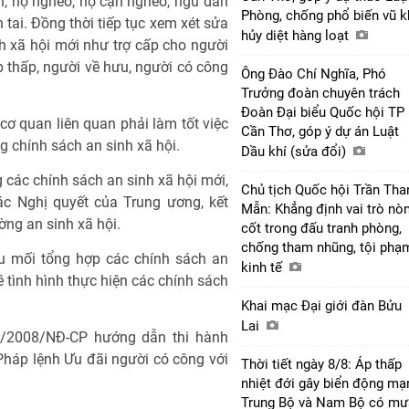
ch, hộ nghèo, hộ cận nghèo, ngư dân
Phòng, chống phổ biến vũ k
 tai. Đồng thời tiếp tục xem xét sửa
hủy diệt hàng loạt
h xã hội mới như trợ cấp cho người
 thấp, người về hưu, người có công
Ông Đào Chí Nghĩa, Phó
Trưởng đoàn chuyên trách
Đoàn Đại biểu Quốc hội TP
cơ quan liên quan phải làm tốt việc
Cần Thơ, góp ý dự án Luật
 chính sách an sinh xã hội.
Dầu khí (sửa đổi)
 các chính sách an sinh xã hội mới,
Chủ tịch Quốc hội Trần Tha
ác Nghị quyết của Trung ương, kết
Mẫn: Khẳng định vai trò nò
ờng an sinh xã hội.
cốt trong đấu tranh phòng,
chống tham nhũng, tội phạ
u mối tổng hợp các chính sách an
kinh tế
 tình hình thực hiện các chính sách
Khai mạc Đại giới đàn Bửu
Lai
9/2008/NĐ-CP hướng dẫn thi hành
Pháp lệnh Ưu đãi người có công với
Thời tiết ngày 8/8: Áp thấp
nhiệt đới gây biển động mạ
Trung Bộ và Nam Bộ có mư