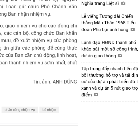
Nghĩa trang Liệt sĩ
hị Loan giữ chức Phó Chánh Văn
òng Ban nhận nhiệm vụ.
Lễ viếng Tượng đài Chiến
thắng Mậu Thân 1968 Tiểu
o, giao nhiệm vụ cho các đồng chí
đoàn Phú Lợi anh hùng
ày, các cán bộ, công chức Ban khẩn
m mưu, đề xuất nhiệm vụ của phòng
Lãnh đạo HĐND thành phố
ng tin giữa các phòng để cùng thực
khảo sát một số công trình,
ức của Ban cần chủ động, linh hoạt,
dự án giao thông
hoàn thành nhiệm vụ sớm nhất, chất
Tập trung đẩy nhanh tiến đ
bồi thường, hỗ trợ và tái đị
Tin, ảnh: ANH DŨNG
cư của dự án phát triển đô t
xanh và dự án 5 nút giao tr
điểm
phân công nhiệm vụ
bổ nhiệm