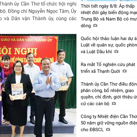
 Thành ủy Cần Thơ tổ chức hội nghị
Thời tiết ngày 8/8: Áp thấp
án bộ. Đồng chí Nguyễn Ngọc Tâm, Ủy
nhiệt đới gây biển động mạ
o và Dân vận Thành ủy, cùng các
Trung Bộ và Nam Bộ có mư
dông
Quốc hội thảo luận hai dự 
Luật về quân sự, quốc phò
và Luật Dầu khí
Ra mắt Tổ nghiên cứu phát
triển xã Thạnh Quới
Thành ủy Cần Thơ điều độn
phân công, bổ nhiệm, giao
quyền, chỉ định, giới thiệu 
cử các cán bộ
Công ty Nhiệt điện Cần Thơ
50 năm giữ vững nguồn điệ
cho ĐBSCL