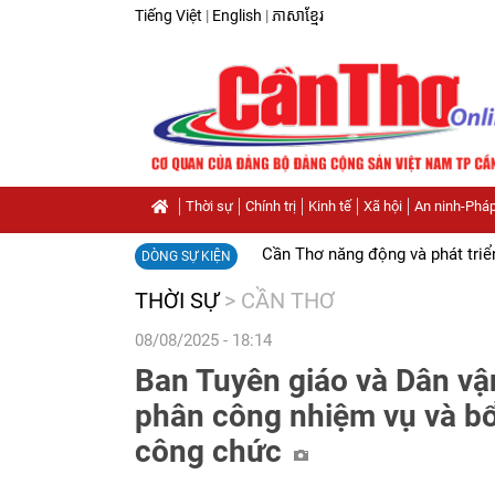
Tiếng Việt
|
English
|
ភាសាខ្មែរ
Thời sự
Chính trị
Kinh tế
Xã hội
An ninh-Pháp
Cần Thơ năng động và phát triể
DÒNG SỰ KIỆN
THỜI SỰ
>
CẦN THƠ
08/08/2025 - 18:14
Ban Tuyên giáo và Dân v
phân công nhiệm vụ và bổ
công chức