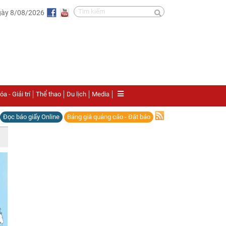
gày 8/08/2026
a - Giải trí
Thể thao
Du lịch
Media
Đọc báo giấy Online
Bảng giá quảng cáo - Đặt báo