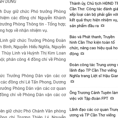
ANH DŨNG
Thành ủy, Chủ tịch HĐND T
Cần Thơ: Công tác đánh giá
h Duy giữ chức Phó trưởng Phòng
xếp loại cán bộ phải gắn vớ
 nhiệm các đồng chí Nguyễn Khánh
kết quả thực hiện nhiệm vụ,
rưởng Phòng Thông tin - Tổng hợp;
sản phẩm đầu ra
ổng hợp về nhận nhiệm vụ.
Báo và Phát thanh, Truyền
m Linh giữ chức Trưởng Phòng Đoàn
hình Cần Thơ kiện toàn tổ
ân Bình, Nguyễn Hiếu Nghĩa, Nguyễn
chức, nâng cao hiệu quả ho
ị Thùy Linh và Huỳnh Thị Kim Loan
động
ội; phân công 4 đồng chí về Phòng
Đoàn công tác Trung ương 
lãnh đạo TP Cần Thơ viếng
chức Trưởng Phòng Dân vận các cơ
Nghĩa trang Liệt sĩ Hậu Gi
m các đồng chí Lê Tấn Phong, Dương
trưởng Phòng Dân vận các cơ quan
Ông Trương Cảnh Tuyên là
 đồng chí về Phòng Dân vận các cơ
việc với Tập đoàn FPT
Lãnh đạo các cơ quan Trun
yên giữ chức Phó Chánh Văn phòng
ương và TP Cần Thơ viếng
ồng chí Trương Thiên Lý, Nguyễn