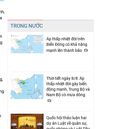
nh,
a
Chia sẻ
TRONG NƯỚC
Facebook
án
Áp thấp nhiệt đới trên
ng
Biển Đông có khả năng
mạnh lên thành bão
Thời tiết ngày 8/8: Áp
g,
thấp nhiệt đới gây biển
động mạnh, Trung Bộ và
ứng
Nam Bộ có mưa dông
n
Quốc hội thảo luận hai
dự án Luật về quân sự,
quốc phòng và Luật Dầu