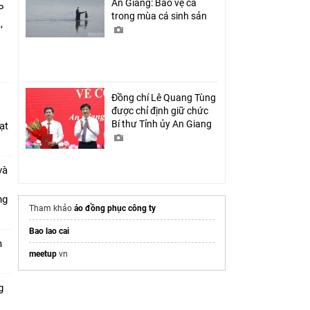
An Giang: Bảo vệ cá
P
trong mùa cá sinh sản
,
i
Đồng chí Lê Quang Tùng
được chỉ định giữ chức
Bí thư Tỉnh ủy An Giang
ạt
và
ang
Tham khảo
áo đồng phục công ty
Bao lao cai
m
meetup
vn
g