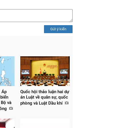
Gửi ý kiến
: Áp
Quốc hội thảo luận hai dự
 biển
án Luật về quân sự, quốc
 Bộ và
phòng và Luật Dầu khí
dông