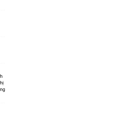
ộ
nh
hị
ọng