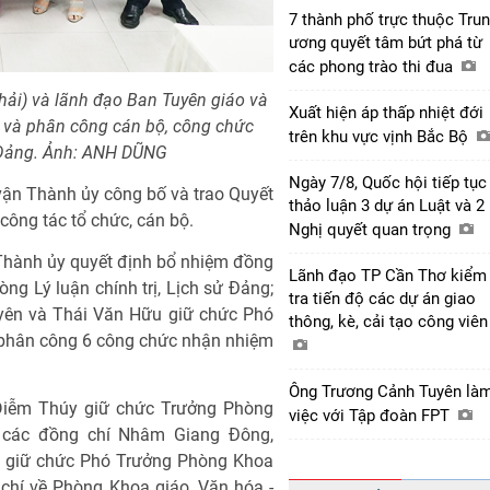
7 thành phố trực thuộc Tru
ương quyết tâm bứt phá từ
các phong trào thi đua
ải) và lãnh đạo Ban Tuyên giáo và
Xuất hiện áp thấp nhiệt đới
 và phân công cán bộ, công chức
trên khu vực vịnh Bắc Bộ
ử Đảng. Ảnh: ANH DŨNG
Ngày 7/8, Quốc hội tiếp tục
 vận Thành ủy công bố và trao Quyết
thảo luận 3 dự án Luật và 2
ông tác tổ chức, cán bộ.
Nghị quyết quan trọng
Thành ủy quyết định bổ nhiệm đồng
Lãnh đạo TP Cần Thơ kiểm
g Lý luận chính trị, Lịch sử Đảng;
tra tiến độ các dự án giao
yên và Thái Văn Hữu giữ chức Phó
thông, kè, cải tạo công viê
; phân công 6 công chức nhận nhiệm
Ông Trương Cảnh Tuyên là
Diễm Thúy giữ chức Trưởng Phòng
việc với Tập đoàn FPT
 các đồng chí Nhâm Giang Đông,
giữ chức Phó Trưởng Phòng Khoa
chí về Phòng Khoa giáo, Văn hóa -