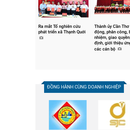
Ra mắt Tổ nghiên cứu
Thành ủy Cần Thơ
phát triển xã Thạnh Quới
động, phân công, 
nhiệm, giao quyền,
định, giới thiệu ứ
các cán bộ
ĐỒNG HÀNH CÙNG DOANH NGHIỆP