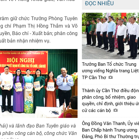
ĐỌC NHIỀU
Trâm giữ chức Trưởng Phòng Tuyên
đồng chí Phạm Thị Hồng Thắm và Võ
yền, Báo chí - Xuất bản; phân công
Xuất bản nhận nhiệm vụ.
Trưởng Ban Tổ chức Trung
ương viếng Nghĩa trang Liệt
TP Cần Thơ
Thành ủy Cần Thơ điều độn
phân công, bổ nhiệm, giao
quyền, chỉ định, giới thiệu 
cử các cán bộ
Ông Đồng Văn Thanh, Ủy vi
ải) và lãnh đạo Ban Tuyên giáo và
Ban Chấp hành Trung ương
à phân công cán bộ, công chức Văn
Đảng, Phó Bí thư Thường tr