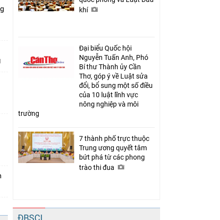
ng
khí
Đại biểu Quốc hội
Nguyễn Tuấn Anh, Phó
Bí thư Thành ủy Cần
Thơ, góp ý về Luật sửa
đổi, bổ sung một số điều
của 10 luật lĩnh vực
nông nghiệp và môi
trường
7 thành phố trực thuộc
n
Trung ương quyết tâm
bứt phá từ các phong
trào thi đua
m
ĐBSCL