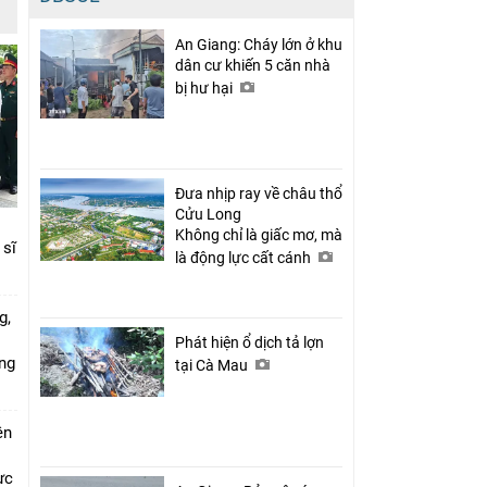
An Giang: Cháy lớn ở khu
dân cư khiến 5 căn nhà
bị hư hại
Đưa nhịp ray về châu thổ
Cửu Long
Không chỉ là giấc mơ, mà
 sĩ
là động lực cất cánh
g,
Phát hiện ổ dịch tả lợn
ứng
tại Cà Mau
ên
ực