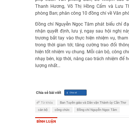
Thanh Hương, Võ Thị Hồng Cẩm và Lưu T
phòng Ban; phân công 10 đồng chí về Văn ph
Đồng chí Nguyễn Ngọc Tâm phát biểu chỉ đạ
nhận quyết định, lưu ý, ngay sau hội nghị n
trương bắt tay vào thực hiện nhiệm vụ, tha
trong thời gian tới; tăng cường trao đổi thô
hiện tốt nhiệm vụ chung. Mỗi cán bộ, công ch
nhạy bén, kịp thời, nâng cao trách nhiệm để 
lượng nhất…
Chia sẻ bài viết
Từ khóa
Ban Tuyên giáo và Dân vận Thành ủy Cần Thơ
cán bộ
công chức
Đồng chí Nguyễn Ngọc Tâm
BÌNH LUẬN