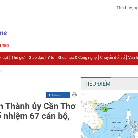
Thứ bảy, n
 luật
Thế giới
Giáo dục
Y tế
Khoa học & Công nghệ
Chuyển đổi số
Văn hó
n
TIÊU ĐIỂM
ận Thành ủy Cần Thơ
 nhiệm 67 cán bộ,