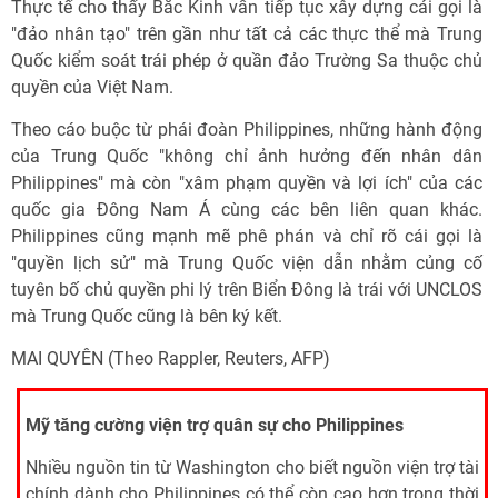
Thực tế cho thấy Bắc Kinh vẫn tiếp tục xây dựng cái gọi là
"đảo nhân tạo" trên gần như tất cả các thực thể mà Trung
Quốc kiểm soát trái phép ở quần đảo Trường Sa thuộc chủ
quyền của Việt Nam.
Theo cáo buộc từ phái đoàn Philippines, những hành động
của Trung Quốc "không chỉ ảnh hưởng đến nhân dân
Philippines" mà còn "xâm phạm quyền và lợi ích" của các
quốc gia Đông Nam Á cùng các bên liên quan khác.
Philippines cũng mạnh mẽ phê phán và chỉ rõ cái gọi là
"quyền lịch sử" mà Trung Quốc viện dẫn nhằm củng cố
tuyên bố chủ quyền phi lý trên Biển Đông là trái với UNCLOS
mà Trung Quốc cũng là bên ký kết.
MAI QUYÊN (Theo Rappler, Reuters, AFP)
Mỹ tăng cường viện trợ quân sự cho Philippines
Nhiều nguồn tin từ Washington cho biết nguồn viện trợ tài
chính dành cho Philippines có thể còn cao hơn trong thời