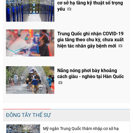
cơ sở hạ tầng kỹ thuật số trọng
yếu
Trung Quốc ghi nhận COVID-19
gia tăng theo chu kỳ, chưa xuất
Chia sẻ
hiện tác nhân gây bệnh mới
Facebook
Nắng nóng phơi bày khoảng
cách giàu - nghèo tại Hàn Quốc
ĐÔNG TÂY THẾ SỰ
Mỹ ngăn Trung Quốc thâm nhập cơ sở hạ