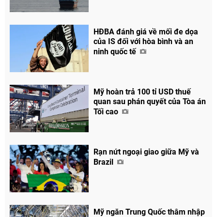
HĐBA đánh giá về mối đe dọa
của IS đối với hòa bình và an
ninh quốc tế
Mỹ hoàn trả 100 tỉ USD thuế
quan sau phán quyết của Tòa án
Tối cao
Rạn nứt ngoại giao giữa Mỹ và
Brazil
Mỹ ngăn Trung Quốc thâm nhập