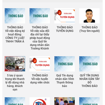
THÔNG BÁO
THÔNG BÁO
THÔNG BÁO
THÔNG BÁO
Về việc đăng ký
Về việc sửa đổi
TUYỂN DỤNG
(Truy tìm người)
hoạt động:
địa chỉ tại Giấy
CÔNG TY LUẬT
phép họat động
TNHH TRẦN Á
của Quỹ tín
dụng nhân dân
Trường Khánh
5 lưu ý quan
THÔNG BÁO
Quỹ Tín dụng
QUỸ TÍN DỤNG
trọng khi thanh
Về việc tuyển
nhân dân Vĩnh
NHÂN DÂN TÂY
lý đồ dùng nhà
dụng viên chức
Thạnh thông
ĐÔ
hàng, khách
báo
THÔNG BÁO
sạn