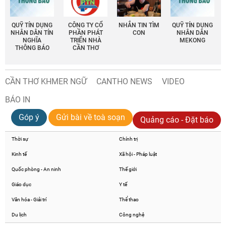
QUỸ TÍN DỤNG
CÔNG TY CỔ
NHẮN TIN TÌM
QUỸ TÍN DỤNG
NHÂN DÂN TÍN
PHẦN PHÁT
CON
NHÂN DÂN
NGHĨA
TRIỂN NHÀ
MEKONG
THÔNG BÁO
CẦN THƠ
CẦN THƠ KHMER NGỮ
CANTHO NEWS
VIDEO
BÁO IN
Góp ý
Gửi bài về toà soạn
Quảng cáo - Đặt báo
Thời sự
Chính trị
Kinh tế
Xã hội - Pháp luật
Quốc phòng - An ninh
Thế giới
Giáo dục
Y tế
Văn hóa - Giải trí
Thể thao
Du lịch
Công nghệ