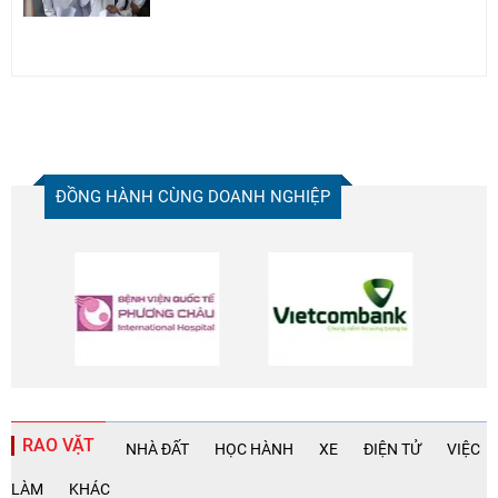
ĐỒNG HÀNH CÙNG DOANH NGHIỆP
RAO VẶT
NHÀ ĐẤT
HỌC HÀNH
XE
ĐIỆN TỬ
VIỆC
LÀM
KHÁC