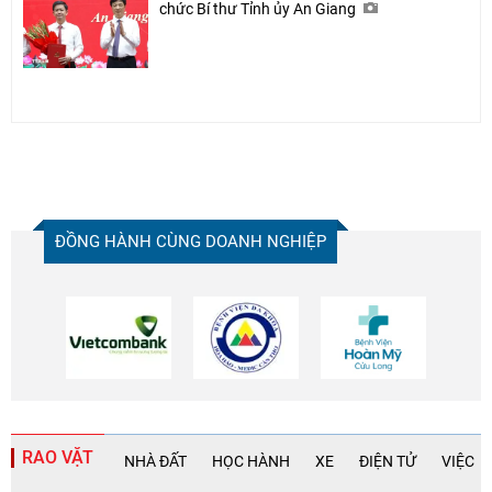
chức Bí thư Tỉnh ủy An Giang
ĐỒNG HÀNH CÙNG DOANH NGHIỆP
RAO VẶT
NHÀ ĐẤT
HỌC HÀNH
XE
ĐIỆN TỬ
VIỆC