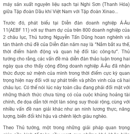
máy sản xuất nguyên liệu sạch tại Nghi Sơn (Thanh Hóa)
giữa Tập đoàn Dầu khí Việt Nam với Tập đoàn Xinao...
Trước đó, phát biểu tại Diễn đàn doanh nghiệp Á-Âu
11(AEBF 11) với sự tham dự của trên 800 doanh nghiệp của
2 châu lục, Thủ tướng Nguyễn Tấn Dũng hoan nghênh và
tán thành chủ đề của Diễn đàn năm nay là “Nắm bắt xu thế,
thời điểm hành động và quan hệ đối tác công-tư”. Thủ
tướng cho rằng, các vấn đề mà diễn đàn thảo luận trong hai
ngày qua cho thấy cộng đồng doanh nghiệp Á-Âu đã nhận
thức được sứ mệnh của mình trong thời điểm cực kỳ quan
trọng hiện nay đối với sự phát triển và phồn vinh của cả hai
châu lục. Có thể nói lúc này toàn cầu đang phải đối mặt với
những thách thức chưa từng có của cuộc khủng hoảng tài
chính, đe dọa dẫn tới một làn sóng suy thoái rộng, cùng với
nhiều vấn đề nan giải khác như an ninh lương thực, năng
lượng, biến đổi khí hậu và chênh lệch giàu nghèo.
Theo Thủ tướng, một trong những giải pháp quan trọng