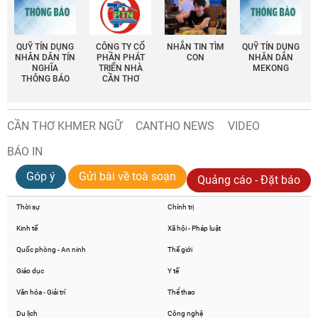
QUỸ TÍN DỤNG
CÔNG TY CỔ
NHẮN TIN TÌM
QUỸ TÍN DỤNG
NHÂN DÂN TÍN
PHẦN PHÁT
CON
NHÂN DÂN
NGHĨA
TRIỂN NHÀ
MEKONG
THÔNG BÁO
CẦN THƠ
CẦN THƠ KHMER NGỮ
CANTHO NEWS
VIDEO
BÁO IN
Góp ý
Gửi bài về toà soạn
Quảng cáo - Đặt báo
Thời sự
Chính trị
Kinh tế
Xã hội - Pháp luật
Quốc phòng - An ninh
Thế giới
Giáo dục
Y tế
Văn hóa - Giải trí
Thể thao
Du lịch
Công nghệ