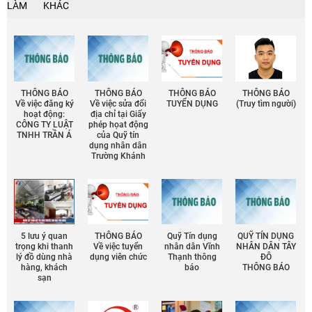
LÀM
KHÁC
THÔNG BÁO
THÔNG BÁO
THÔNG BÁO
THÔNG BÁO
Về việc đăng ký
Về việc sửa đổi
TUYỂN DỤNG
(Truy tìm người)
hoạt động:
địa chỉ tại Giấy
CÔNG TY LUẬT
phép họat động
TNHH TRẦN Á
của Quỹ tín
dụng nhân dân
Trường Khánh
5 lưu ý quan
THÔNG BÁO
Quỹ Tín dụng
QUỸ TÍN DỤNG
trọng khi thanh
Về việc tuyển
nhân dân Vĩnh
NHÂN DÂN TÂY
lý đồ dùng nhà
dụng viên chức
Thạnh thông
ĐÔ
hàng, khách
báo
THÔNG BÁO
sạn