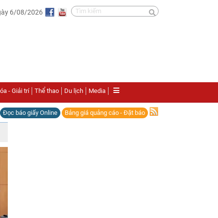
gày 6/08/2026
a - Giải trí
Thể thao
Du lịch
Media
Đọc báo giấy Online
Bảng giá quảng cáo - Đặt báo