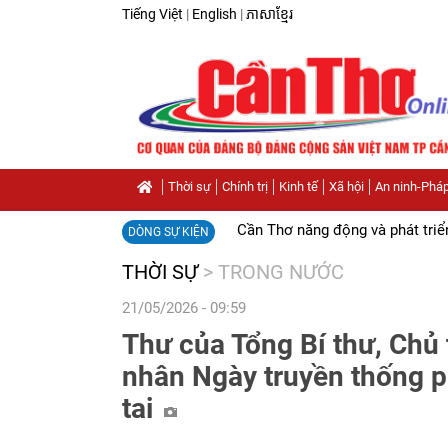
Tiếng Việt
|
English
|
ភាសាខ្មែរ
Thời sự
Chính trị
Kinh tế
Xã hội
An ninh-Pháp
Cần Thơ năng động và phát triể
DÒNG SỰ KIỆN
THỜI SỰ
>
TRONG NƯỚC
21/05/2026 - 09:59
Thư của Tổng Bí thư, Chủ
nhân Ngày truyền thống p
tai