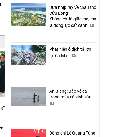
hị,
Đưa nhịp ray về châu thổ
Cửu Long
Không chỉ là giấc mơ, mà
là động lực cất cánh
Phát hiện ổ dịch tả lợn
tại Cà Mau
An Giang: Bảo vệ cá
trong mùa cá sinh sản
 sĩ
ên
Đồng chí Lê Quang Tùng