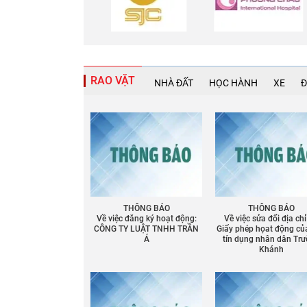
RAO VẶT
NHÀ ĐẤT
HỌC HÀNH
XE
Đ
THÔNG BÁO
THÔNG BÁO
Về việc đăng ký hoạt động:
Về việc sửa đổi địa chỉ
CÔNG TY LUẬT TNHH TRẦN
Giấy phép họat động củ
Á
tín dụng nhân dân Tr
Khánh