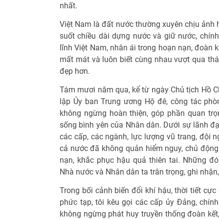
nhất.
Việt Nam là đất nước thường xuyên chịu ảnh 
suốt chiều dài dựng nước và giữ nước, chín
lĩnh Việt Nam, nhân ái trong hoạn nạn, đoàn k
mất mát và luôn biết cùng nhau vượt qua thá
đẹp hơn.
Tám mươi năm qua, kể từ ngày Chủ tịch Hồ Ch
lập Ủy ban Trung ương Hộ đê, công tác phòn
không ngừng hoàn thiện, góp phần quan trọn
sống bình yên của Nhân dân. Dưới sự lãnh đạ
các cấp, các ngành, lực lượng vũ trang, đội 
cả nước đã không quản hiểm nguy, chủ động
nạn, khắc phục hậu quả thiên tai. Những đ
Nhà nước và Nhân dân ta trân trọng, ghi nhận,
Trong bối cảnh biến đổi khí hậu, thời tiết cực
phức tạp, tôi kêu gọi các cấp ủy Đảng, chín
không ngừng phát huy truyền thống đoàn kết, 