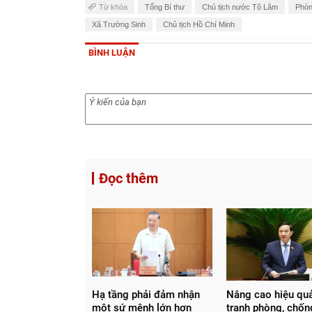
Từ khóa
Tổng Bí thư
Chủ tịch nước Tô Lâm
Phòn
Xã Trường Sinh
Chủ tịch Hồ Chí Minh
BÌNH LUẬN
Đọc thêm
Hạ tầng phải đảm nhận
Nâng cao hiệu qu
một sứ mệnh lớn hơn
tranh phòng, chốn