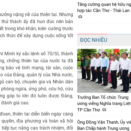
Tăng cường quan hệ hữu ng
hợp tác Cần Thơ - Thái Lan
hưởng nặng nề của thiên tai. Nhưng
h thử thách ấy đã hun đúc nên bản
ết trong khó khăn, kiên cường trước
ch thức để xây dựng cuộc sống tốt
ĐỌC NHIỀU
í Minh ký sắc lệnh số 70/SL thành
g, chống thiên tai của nước ta đã
g bảo vệ tính mạng, tài sản, cuộc
o của Đảng, quản lý của Nhà nước,
ngũ cán bộ, chuyên gia và Nhân dân
 phòng ngừa, ứng phó, cứu hộ, cứu
óng góp to lớn đó luôn được Đảng,
Trưởng Ban Tổ chức Trung
 đánh giá cao.
ương viếng Nghĩa trang Liệt
TP Cần Thơ
 đoan, thiên tai diễn biến ngày càng
h quyền, địa phương và toàn xã hội
Ông Đồng Văn Thanh, Ủy vi
tiếp tục nâng cao trách nhiệm, đổi
Ban Chấp hành Trung ương