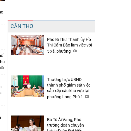
t
ng
Chia sẻ
CẦN THƠ
Facebook
ị
Phó Bí Thư Thành ủy Hồ
Thị Cẩm Đào làm việc với
5 xã, phường
hố
khu
Thường trực UBND
thành phố giám sát việc
n
sắp xếp các khu vực tại
a
phường Long Phú 1
i
Bà Tô Ái Vang, Phó
trưởng đoàn chuyên
trách Đoàn Đại biểu