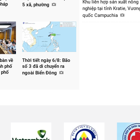
Khu liên hợp sản xuất nông
pháp
5 xã, phường
nghiệp tại tỉnh Kratie, Vươn
quốc Campuchia
 bàn về
Thời tiết ngày 6/8: Bão
nh phố
số 3 đã di chuyển ra
 phố
ngoài Biển Đông