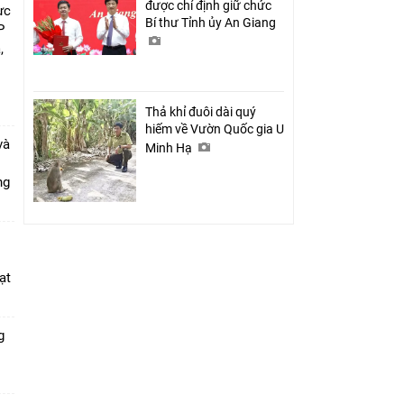
được chỉ định giữ chức
ực
Bí thư Tỉnh ủy An Giang
P
,
i
Thả khỉ đuôi dài quý
hiếm về Vườn Quốc gia U
và
Minh Hạ
ang
ạt
g