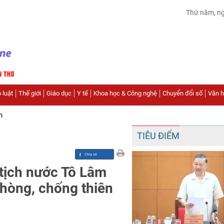
Thứ năm, n
 luật
Thế giới
Giáo dục
Y tế
Khoa học & Công nghệ
Chuyển đổi số
Văn hó
n
TIÊU ĐIỂM
 tịch nước Tô Lâm
hòng, chống thiên