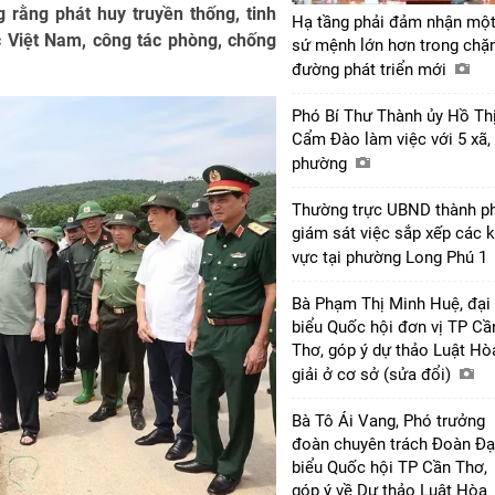
 rằng phát huy truyền thống, tinh
Hạ tầng phải đảm nhận mộ
c Việt Nam, công tác phòng, chống
sứ mệnh lớn hơn trong chặ
đường phát triển mới
Phó Bí Thư Thành ủy Hồ Th
Cẩm Đào làm việc với 5 xã,
phường
Thường trực UBND thành p
giám sát việc sắp xếp các 
vực tại phường Long Phú 1
Bà Phạm Thị Minh Huệ, đại
biểu Quốc hội đơn vị TP Cầ
Thơ, góp ý dự thảo Luật Hò
giải ở cơ sở (sửa đổi)
Bà Tô Ái Vang, Phó trưởng
đoàn chuyên trách Đoàn Đạ
biểu Quốc hội TP Cần Thơ,
góp ý về Dự thảo Luật Hòa