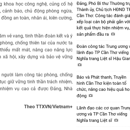
Đảng, Phó Bí thư Thường tr
ụng khoa học công nghệ, củng cố hệ
Thành ủy, Chủ tịch HĐND T
, cảnh báo, chủ động phòng ngừa,
Cần Thơ: Công tác đánh giá
 đồng an toàn, nhân ái, kiên cường,
xếp loại cán bộ phải gắn vớ
kết quả thực hiện nhiệm vụ,
sản phẩm đầu ra
ăm vẻ vang, tinh thần đoàn kết và ý
phòng, chống thiên tai của nước ta
Đoàn công tác Trung ương 
thiểu mất mát, nâng cao năng lực
lãnh đạo TP Cần Thơ viếng
h xã hội, xây dựng và bảo vệ vững
Nghĩa trang Liệt sĩ Hậu Gi
g người làm công tác phòng, chống
Báo và Phát thanh, Truyền
 tục giữ vững tinh thần trách nhiệm,
hình Cần Thơ kiện toàn tổ
c nhiệm vụ cao cả được Đảng, Nhà
chức, nâng cao hiệu quả ho
động
Theo TTXVN/Vietnam+
Lãnh đạo các cơ quan Trun
ương và TP Cần Thơ viếng
Nghĩa trang Liệt sĩ