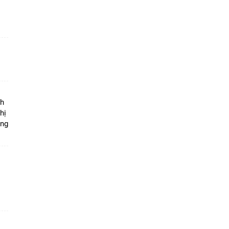
ộ
nh
hị
ọng