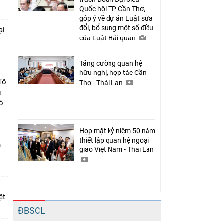
Quốc hội TP Cần Thơ,
góp ý về dự án Luật sửa
đổi, bổ sung một số điều
ại
của Luật Hải quan
c
Tăng cường quan hệ
hữu nghị, hợp tác Cần
Tô
Thơ - Thái Lan
g
có
Họp mặt kỷ niệm 50 năm
thiết lập quan hệ ngoại
n
giao Việt Nam - Thái Lan
ệt
ĐBSCL