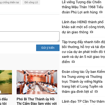
Lễ viếng Tượng đài Chiến
g chống thiên tai
Đê sông Lô
thắng Mậu Thân 1968 Tiểu
đoàn Phú Lợi anh hùng
Lãnh đạo HĐND thành phố
khảo sát một số công trình,
dự án giao thông
Tập trung đẩy nhanh tiến đ
bồi thường, hỗ trợ và tái đị
Gửi ý kiến
cư của dự án phát triển đô t
xanh và dự án 5 nút giao tr
điểm
Đoàn công tác Ủy ban Kiểm
tra Trung ương và Thường
trực Thành ủy viếng Nghĩa
trang liệt sĩ Long Tuyền và
thăm gia đình liệt sĩ
ả đấu
Phó Bí Thư Thành ủy Hồ
Lãnh đạo TP Cần Thơ thăm
g tội
Thị Cẩm Đào làm việc với