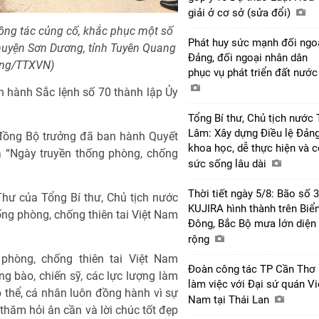
giải ở cơ sở (sửa đổi)
công tác củng cố, khắc phục một số
Phát huy sức mạnh đối ngo
 huyện Sơn Dương, tỉnh Tuyên Quang
Đảng, đối ngoại nhân dân
Dũng/TTXVN)
phục vụ phát triển đất nướ
 hành Sắc lệnh số 70 thành lập Ủy
Tổng Bí thư, Chủ tịch nước 
Lâm: Xây dựng Điều lệ Đản
 đồng Bộ trưởng đã ban hành Quyết
khoa học, dễ thực hiện và 
 “Ngày truyền thống phòng, chống
sức sống lâu dài
Thời tiết ngày 5/8: Bão số 3
Thư của Tổng Bí thư, Chủ tịch nước
KUJIRA hình thành trên Biể
g phòng, chống thiên tai Việt Nam
Đông, Bắc Bộ mưa lớn diện
rộng
hòng, chống thiên tai Việt Nam
Đoàn công tác TP Cần Thơ
ng bào, chiến sỹ, các lực lượng làm
làm việc với Đại sứ quán Vi
p thể, cá nhân luôn đồng hành vì sự
Nam tại Thái Lan
 thăm hỏi ân cần và lời chúc tốt đẹp