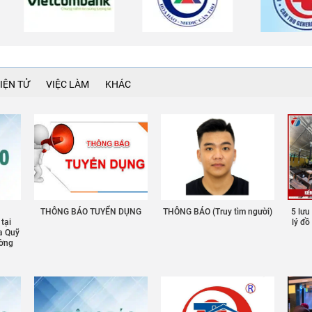
IỆN TỬ
VIỆC LÀM
KHÁC
THÔNG BÁO TUYỂN DỤNG
THÔNG BÁO (Truy tìm người)
5 lưu
 tại
lý đ
a Quỹ
ường