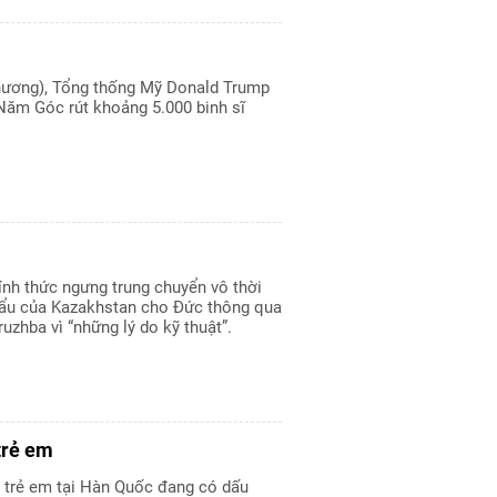
phương), Tổng thống Mỹ Donald Trump
Năm Góc rút khoảng 5.000 binh sĩ
ính thức ngưng trung chuyển vô thời
hẩu của Kazakhstan cho Đức thông qua
zhba vì “những lý do kỹ thuật”.
trẻ em
h trẻ em tại Hàn Quốc đang có dấu