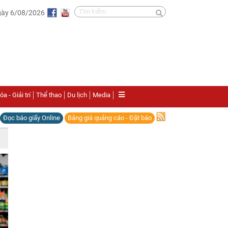
gày 6/08/2026
a - Giải trí
Thể thao
Du lịch
Media
Đọc báo giấy Online
Bảng giá quảng cáo - Đặt báo