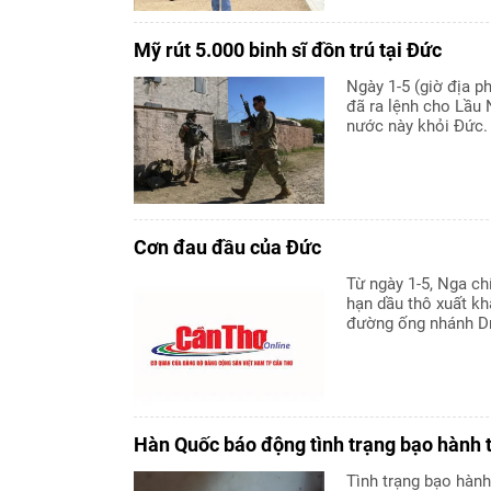
Mỹ rút 5.000 binh sĩ đồn trú tại Đức
Ngày 1-5 (giờ địa 
đã ra lệnh cho Lầu 
nước này khỏi Đức.
Cơn đau đầu của Đức
Từ ngày 1-5, Nga ch
hạn dầu thô xuất k
đường ống nhánh Dru
Hàn Quốc báo động tình trạng bạo hành 
Tình trạng bạo hàn