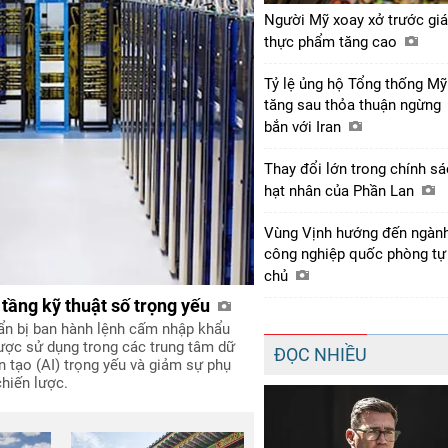
Người Mỹ xoay xở trước giá
thực phẩm tăng cao
Tỷ lệ ủng hộ Tổng thống Mỹ
tăng sau thỏa thuận ngừng
bắn với Iran
Thay đổi lớn trong chính s
hạt nhân của Phần Lan
Vùng Vịnh hướng đến ngàn
công nghiệp quốc phòng tự
chủ
tầng kỹ thuật số trọng yếu
n bị ban hành lệnh cấm nhập khẩu
ược sử dụng trong các trung tâm dữ
ĐỌC NHIỀU
n tạo (AI) trọng yếu và giảm sự phụ
hiến lược.