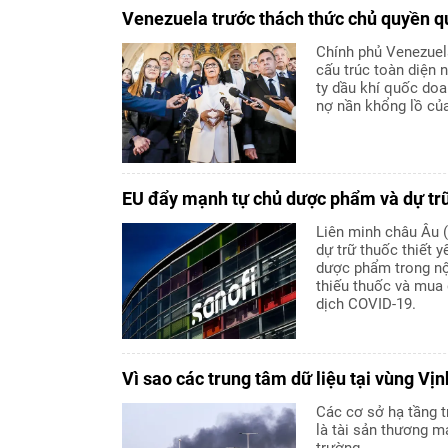
Venezuela trước thách thức chủ quyền q
Chính phủ Venezuel
cấu trúc toàn diện 
ty dầu khí quốc d
nợ nần khổng lồ củ
EU đẩy mạnh tự chủ dược phẩm và dự trữ
Liên minh châu Âu 
dự trữ thuốc thiết 
dược phẩm trong nội
thiếu thuốc và mua 
dịch COVID-19.
Vì sao các trung tâm dữ liệu tại vùng Vị
Các cơ sở hạ tầng t
là tài sản thương m
trường.