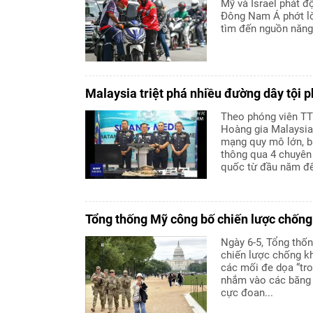
Mỹ và Israel phát đ
Đông Nam Á phớt lờ
tìm đến nguồn năng
Malaysia triệt phá nhiều đường dây tội
Theo phóng viên TT
Hoàng gia Malaysia 
mạng quy mô lớn, b
thông qua 4 chuyên 
quốc từ đầu năm đế
Tổng thống Mỹ công bố chiến lược chốn
Ngày 6-5, Tổng thố
chiến lược chống k
các mối đe dọa “tro
nhắm vào các băng 
cực đoan...