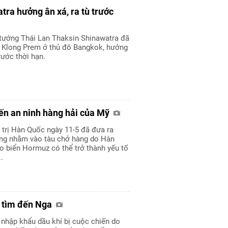
ra hưởng ân xá, ra tù trước
 tướng Thái Lan Thaksin Shinawatra đã
âm Klong Prem ở thủ đô Bangkok, hưởng
rước thời hạn.
ến an ninh hàng hải của Mỹ
h trị Hàn Quốc ngày 11-5 đã đưa ra
ông nhằm vào tàu chở hàng do Hàn
o biển Hormuz có thể trở thành yếu tố
.
Á tìm đến Nga
 nhập khẩu dầu khí bị cuộc chiến do