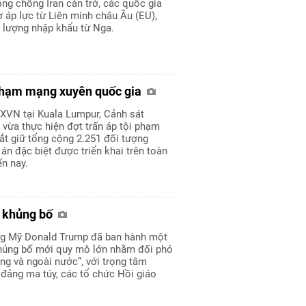
ộng chống Iran cản trở, các quốc gia
 áp lực từ Liên minh châu Âu (EU),
 lượng nhập khẩu từ Nga.
 phạm mạng xuyên quốc gia
XVN tại Kuala Lumpur, Cảnh sát
vừa thực hiện đợt trấn áp tội phạm
ắt giữ tổng cộng 2.251 đối tượng
án đặc biệt được triển khai trên toàn
n nay.
g khủng bố
ng Mỹ Donald Trump đã ban hành một
hủng bố mới quy mô lớn nhằm đối phó
ng và ngoài nước”, với trọng tâm
đảng ma túy, các tổ chức Hồi giáo