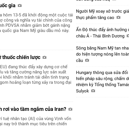
uốc gia
Người Mỹ xoay xở trước giá
a hôm 13-5 đã khởi động một cuộc tái
thực phẩm tăng cao
nợ công và nghĩa vụ tài chính của công
oanh PDVSA nhằm giảm bớt gánh nặng
Ấn Độ thúc đẩy ảnh hưởng 
a quốc gia Nam Mỹ giàu dầu mỏ này.
châu Á - Thái Bình Dương
Sông băng Nam Mỹ tan nha
do hiện tượng nóng lên toà
 thuốc chiến lược
cầu
(EU) đang thúc đẩy xây dựng cơ chế
yếu và tăng cường năng lực sản xuất
Hungary thông qua sửa đổi
 khối nhằm tránh tái diễn tình trạng
hiến pháp sâu rộng, chấm d
gom hoảng loạn từng xảy ra trong đại
nhiệm kỳ Tổng thống Tamá
Sulyok
nh rơi vào tầm ngắm của Iran?
rí tuệ nhân tạo (AI) của vùng Vịnh vốn
ại nay trở thành mục tiêu trên chiến