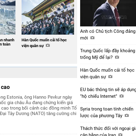
Anh có Chủ tịch Công đảng
mới
an nhanh
Hàn Quốc muốn cải tổ học
n toàn
viện quân sự
Trung Quốc lấp đầy khoảng
trống Mỹ để lại?
Hàn Quốc muốn cải tổ học
viện quân sự
 cao
EU bác thông tin sẽ áp dụn
"hộ chiếu Internet"
ng Estonia, ông Hanno Pevkur ngày
uốc gia châu Âu đang chứng kiến giá
g cao trong bối cảnh các đồng minh Tổ
Syria trong toan tính chiến
Đại Tây Dương (NATO) tăng cường chi
lược của phương Tây
Thách thức đối với ngoại g
cân bằng của Iraq