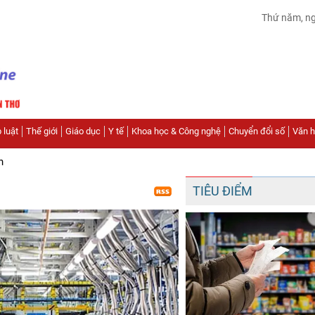
Thứ năm, n
 luật
Thế giới
Giáo dục
Y tế
Khoa học & Công nghệ
Chuyển đổi số
Văn hó
n
TIÊU ĐIỂM