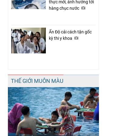
thực mới, ảnh hưởng tới
hàng chục nước
Ấn Độ cải cách tận gốc
kỳ thi y khoa
THẾ GIỚI MUÔN MÀU