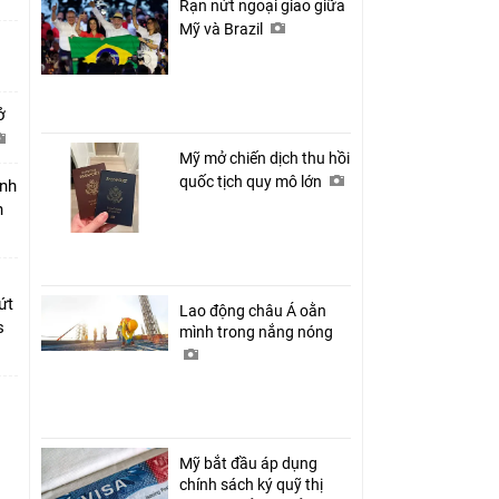
Rạn nứt ngoại giao giữa
Mỹ và Brazil
ở
Mỹ mở chiến dịch thu hồi
quốc tịch quy mô lớn
nh
n
ứt
Lao động châu Á oằn
s
mình trong nắng nóng
Mỹ bắt đầu áp dụng
chính sách ký quỹ thị