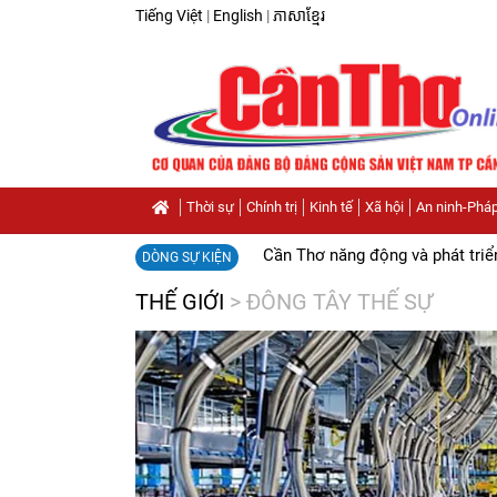
Tiếng Việt
|
English
|
ភាសាខ្មែរ
Thời sự
Chính trị
Kinh tế
Xã hội
An ninh-Pháp
Cần Thơ năng động và phát triể
DÒNG SỰ KIỆN
THẾ GIỚI
>
ĐÔNG TÂY THẾ SỰ