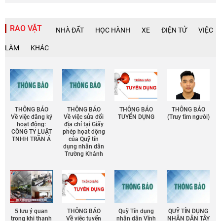
RAO VẶT
NHÀ ĐẤT
HỌC HÀNH
XE
ĐIỆN TỬ
VIỆC
LÀM
KHÁC
THÔNG BÁO
THÔNG BÁO
THÔNG BÁO
THÔNG BÁO
Về việc đăng ký
Về việc sửa đổi
TUYỂN DỤNG
(Truy tìm người)
hoạt động:
địa chỉ tại Giấy
CÔNG TY LUẬT
phép họat động
TNHH TRẦN Á
của Quỹ tín
dụng nhân dân
Trường Khánh
5 lưu ý quan
THÔNG BÁO
Quỹ Tín dụng
QUỸ TÍN DỤNG
trọng khi thanh
Về việc tuyển
nhân dân Vĩnh
NHÂN DÂN TÂY