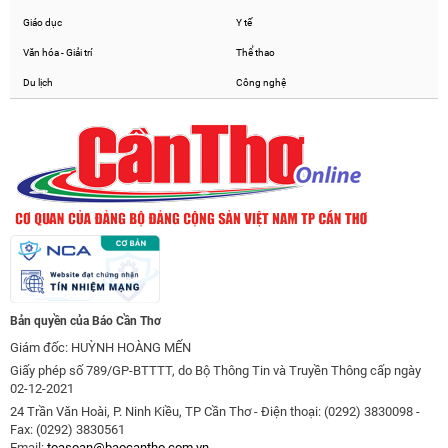
Giáo dục
Y tế
Văn hóa - Giải trí
Thể thao
Du lịch
Công nghệ
Bản quyền của Báo Cần Thơ
Giám đốc: HUỲNH HOÀNG MẾN
Giấy phép số 789/GP-BTTTT, do Bộ Thông Tin và Truyền Thông cấp ngày
02-12-2021
24 Trần Văn Hoài, P. Ninh Kiều, TP Cần Thơ - Điện thoại: (0292) 3830098 -
Fax: (0292) 3830561
Email:
toasoan@baocantho.com.vn