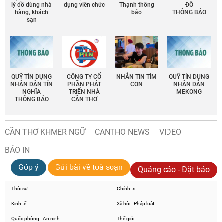
lý đồ dùng nhà
dụng viên chức
Thạnh thông
ĐÔ
hàng, khách
báo
THÔNG BÁO
sạn
QUỸ TÍN DỤNG
CÔNG TY CỔ
NHẮN TIN TÌM
QUỸ TÍN DỤNG
NHÂN DÂN TÍN
PHẦN PHÁT
CON
NHÂN DÂN
NGHĨA
TRIỂN NHÀ
MEKONG
THÔNG BÁO
CẦN THƠ
CẦN THƠ KHMER NGỮ
CANTHO NEWS
VIDEO
BÁO IN
Góp ý
Gửi bài về toà soạn
Quảng cáo - Đặt báo
Thời sự
Chính trị
Kinh tế
Xã hội - Pháp luật
Quốc phòng - An ninh
Thế giới