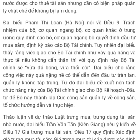
nước được cho thuê tài sản nhưng cần có biện pháp quản
lý chặt chẽ để không bị lạm dụng.
Đại biểu Phạm Thị Loan (Hà Nội) nói về Điều 9: Trách
nhiệm của bộ, cơ quan ngang bộ, cơ quan khác ở trung
ương quy định các bộ, cơ quan ngang bộ quyết định đầu tư
mua sắm, định kỳ báo cáo Bộ Tài chính. Tuy nhiên đại biểu
thấy rằng việc giao cho Bộ Tài chính như vậy quá nặng và
thực tế nếu không cẩn thận thì với quy định này Bộ Tài
chính sẽ “vừa đá bóng, vừa thổi còi”. Đại biểu cho rằng
công việc này quá nặng nề có thể dẫn đến đầu tư tràn lan,
quản lý không tập trung. Từ đó đại biểu đề xuất nên tách
chức năng này của Bộ Tài chính giao cho Bộ Kế hoạch -Đầu
tư để Bộ này thành lập Cục công sản quản lý về công sản,
tổ chức hướng dẫn và thực hiện.
Thảo luận về dự thảo Luật trưng mua, trưng dụng tài sản
nhà nước, đại biểu Trần Văn Tấn (Kiên Giang) nêu ý kiến về
Điều 17 Giá trưng mua tài sản. Điều 17 quy định: Xác định
giá trưng mua tài sản: Giá trưng mua tài sản được xác định