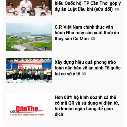
biểu Quốc hội TP Cần Thơ, góp ý
dự án Luật Dầu khí (sửa đổi)
C.P. Việt Nam chính thức vận
Chia sẻ
hành Nhà máy sản xuất thức ăn
Facebook
thủy sản Cà Mau
Xây dựng hiệu quả phong trào
toàn dân bảo vệ an ninh Tổ quốc
tại cơ sở y tế
Hơn 80% hộ kinh doanh cá thể
có mã QR và sử dụng ví điện tử,
tài khoản ngân hàng để giao
dịch