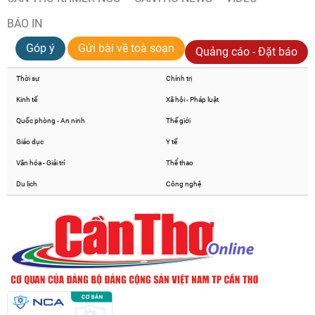
BÁO IN
Góp ý
Gửi bài về toà soạn
Quảng cáo - Đặt báo
Thời sự
Chính trị
Kinh tế
Xã hội - Pháp luật
Quốc phòng - An ninh
Thế giới
Giáo dục
Y tế
Văn hóa - Giải trí
Thể thao
Du lịch
Công nghệ