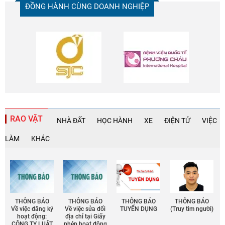
ĐỒNG HÀNH CÙNG DOANH NGHIỆP
RAO VẶT
NHÀ ĐẤT
HỌC HÀNH
XE
ĐIỆN TỬ
VIỆC
LÀM
KHÁC
THÔNG BÁO
THÔNG BÁO
THÔNG BÁO
THÔNG BÁO
Về việc đăng ký
Về việc sửa đổi
TUYỂN DỤNG
(Truy tìm người)
hoạt động:
địa chỉ tại Giấy
CÔNG TY LUẬT
phép họat động