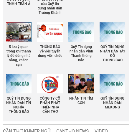
TNHH TRẦN Á
của Quỹ tín
dụng nhân dân
Trường Khánh
5 lưu ý quan
THÔNG BÁO
Quỹ Tín dụng
QUỸ TÍN DỤNG
trọng khi thanh
Về việc tuyển
nhân dân Vĩnh
NHÂN DÂN TÂY
lý đồ dùng nhà
dụng viên chức
Thạnh thông
ĐÔ
hàng, khách
báo
THÔNG BÁO
sạn
QUỸ TÍN DỤNG
CÔNG TY CỔ
NHẮN TIN TÌM
QUỸ TÍN DỤNG
NHÂN DÂN TÍN
PHẦN PHÁT
CON
NHÂN DÂN
NGHĨA
TRIỂN NHÀ
MEKONG
THÔNG BÁO
CẦN THƠ
CẦN THƠ KHMER NGỮ
CANTHO NEWS
VIDEO