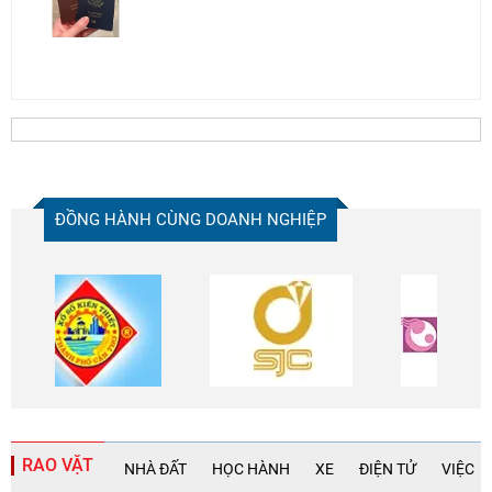
ĐỒNG HÀNH CÙNG DOANH NGHIỆP
RAO VẶT
NHÀ ĐẤT
HỌC HÀNH
XE
ĐIỆN TỬ
VIỆC