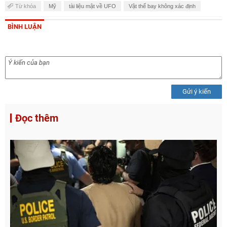
Từ khóa
Mỹ
tài liệu mật về UFO
Vật thể bay không xác định
BÌNH LUẬN
Gửi ý kiến
Đọc thêm