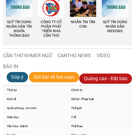
QUỸ TÍN DỤNG
CÔNG TY CỔ
NHẮN TIN TÌM
QUỸ TÍN DỤNG
NHÂN DÂN TÍN
PHẦN PHÁT
CON
NHÂN DÂN
NGHĨA
TRIỂN NHÀ
MEKONG
THÔNG BÁO
CẦN THƠ
CẦN THƠ KHMER NGỮ
CANTHO NEWS
VIDEO
BÁO IN
Góp ý
Gửi bài về toà soạn
Quảng cáo - Đặt báo
Thời sự
Chính trị
Kinh tế
Xã hội - Pháp luật
Quốc phòng - An ninh
Thế giới
Giáo dục
Y tế
Văn hóa - Giải trí
Thể thao