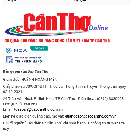
Du lịch
Công nghệ
Bản quyền của Báo Cần Thơ
Giám đốc: HUỲNH HOÀNG MẾN
Giấy phép số 789/GP-BTTTT, do Bộ Thông Tin và Truyền Thông cấp ngày
02-12-2021
24 Trần Văn Hoài, P. Ninh Kiều, TP Cần Thơ - Điện thoại: (0292) 3830098 -
Fax: (0292) 3830561
Email:
toasoan@baocantho.com.vn
Liên hệ giao dịch quảng cáo, rao vặt:
quangcao@baocantho.com.vn
Ghi rõ nguồn "Báo điện tử Cần Thơ" khi phát hành lại thông tin từ website
này