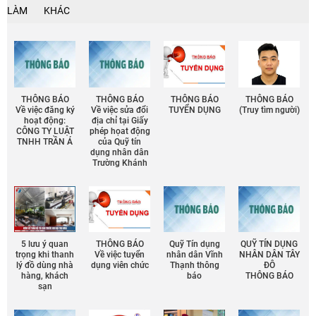
LÀM
KHÁC
THÔNG BÁO
THÔNG BÁO
THÔNG BÁO
THÔNG BÁO
Về việc đăng ký
Về việc sửa đổi
TUYỂN DỤNG
(Truy tìm người)
hoạt động:
địa chỉ tại Giấy
CÔNG TY LUẬT
phép họat động
TNHH TRẦN Á
của Quỹ tín
dụng nhân dân
Trường Khánh
5 lưu ý quan
THÔNG BÁO
Quỹ Tín dụng
QUỸ TÍN DỤNG
trọng khi thanh
Về việc tuyển
nhân dân Vĩnh
NHÂN DÂN TÂY
lý đồ dùng nhà
dụng viên chức
Thạnh thông
ĐÔ
hàng, khách
báo
THÔNG BÁO
sạn