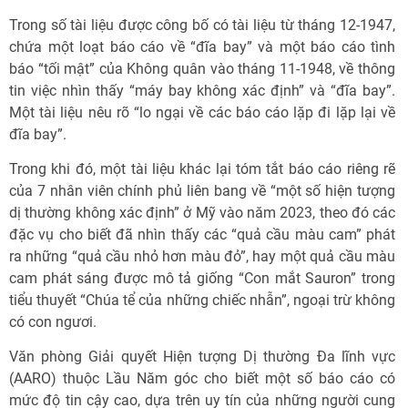
Trong số tài liệu được công bố có tài liệu từ tháng 12-1947,
chứa một loạt báo cáo về “đĩa bay” và một báo cáo tình
báo “tối mật” của Không quân vào tháng 11-1948, về thông
tin việc nhìn thấy “máy bay không xác định” và “đĩa bay”.
Một tài liệu nêu rõ “lo ngại về các báo cáo lặp đi lặp lại về
đĩa bay”.
Trong khi đó, một tài liệu khác lại tóm tắt báo cáo riêng rẽ
của 7 nhân viên chính phủ liên bang về “một số hiện tượng
dị thường không xác định” ở Mỹ vào năm 2023, theo đó các
đặc vụ cho biết đã nhìn thấy các “quả cầu màu cam” phát
ra những “quả cầu nhỏ hơn màu đỏ”, hay một quả cầu màu
cam phát sáng được mô tả giống “Con mắt Sauron” trong
tiểu thuyết “Chúa tể của những chiếc nhẫn”, ngoại trừ không
có con ngươi.
Văn phòng Giải quyết Hiện tượng Dị thường Đa lĩnh vực
(AARO) thuộc Lầu Năm góc cho biết một số báo cáo có
mức độ tin cậy cao, dựa trên uy tín của những người cung