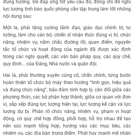
đúng hướng. Để đáp ứng tốt yêu cầu đó, đồng chí đề nghị
lực lượng tình báo quốc phòng cần tập trung làm tốt những
nội dung sau:
Một là, phải tăng cường lãnh đạo, giáo dục chính trị, tư
tưởng, làm cho cán bộ, chiến sĩ nhận thức đúng vị trí, chức
năng, nhiệm vụ, nắm chắc đường lối, quan điểm, nguyên
tắc tổ chức và hoạt động của ngành đã được xác định
trong các nghị quyết, các văn bản pháp quy, các quy chế,
quy định... của Đảng, Nhà nước và quân đội.
Hai là, phải thường xuyên củng cố, chấn chỉnh, từng bước
hoàn thiện tổ chức bộ máy theo hướng “tinh gọn, hiệu quả
và đúng chức năng”, bảo đảm tính hợp lý, cân đối giữa các
phương thức, các bộ phận hợp thành, giữa cơ quan với đơn
vị, sắp xếp đúng lực lượng hiện tại, lực lượng kế cận và lực
lượng dự bị. Phân rõ chức năng, nhiệm vụ, phạm vi hoạt
động, có quy chế hợp đồng, phối hợp, hỗ trợ nhau để tạo
nên sức mạnh tổng hợp, hướng vào các mục tiêu, các
nhiệm vụ, các địa bàn trọng điểm. Phát huy mạnh mẽ nhân