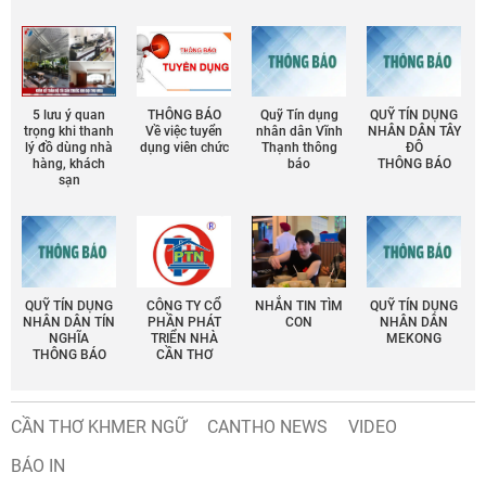
5 lưu ý quan
THÔNG BÁO
Quỹ Tín dụng
QUỸ TÍN DỤNG
trọng khi thanh
Về việc tuyển
nhân dân Vĩnh
NHÂN DÂN TÂY
lý đồ dùng nhà
dụng viên chức
Thạnh thông
ĐÔ
hàng, khách
báo
THÔNG BÁO
sạn
QUỸ TÍN DỤNG
CÔNG TY CỔ
NHẮN TIN TÌM
QUỸ TÍN DỤNG
NHÂN DÂN TÍN
PHẦN PHÁT
CON
NHÂN DÂN
NGHĨA
TRIỂN NHÀ
MEKONG
THÔNG BÁO
CẦN THƠ
CẦN THƠ KHMER NGỮ
CANTHO NEWS
VIDEO
BÁO IN