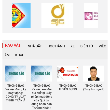
RAO VẶT
NHÀ ĐẤT
HỌC HÀNH
XE
ĐIỆN TỬ
VIỆC
LÀM
KHÁC
THÔNG BÁO
THÔNG BÁO
THÔNG BÁO
THÔNG BÁO
Về việc đăng ký
Về việc sửa đổi
TUYỂN DỤNG
(Truy tìm người)
hoạt động:
địa chỉ tại Giấy
CÔNG TY LUẬT
phép họat động
TNHH TRẦN Á
của Quỹ tín
dụng nhân dân
Trường Khánh