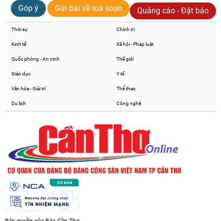
Góp ý
Gửi bài về toà soạn
Quảng cáo - Đặt báo
Thời sự
Chính trị
Kinh tế
Xã hội - Pháp luật
Quốc phòng - An ninh
Thế giới
Giáo dục
Y tế
Văn hóa - Giải trí
Thể thao
Du lịch
Công nghệ
Bản quyền của Báo Cần Thơ