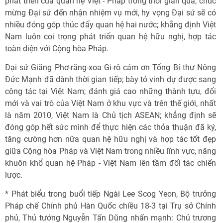
phát triển của quan hệ Việt - Pháp trong thời gian qua; chúc
mừng Đại sứ đến nhận nhiệm vụ mới, hy vọng Đại sứ sẽ có
nhiều đóng góp thúc đẩy quan hệ hai nước; khẳng định Việt
Nam luôn coi trọng phát triển quan hệ hữu nghị, hợp tác
toàn diện với Cộng hòa Pháp.
Đại sứ Giăng Phơ-răng-xoa Gi-rô cảm ơn Tổng Bí thư Nông
Đức Mạnh đã dành thời gian tiếp; bày tỏ vinh dự được sang
công tác tại Việt Nam; đánh giá cao những thành tựu, đổi
mới và vai trò của Việt Nam ở khu vực và trên thế giới, nhất
là năm 2010, Việt Nam là Chủ tịch ASEAN; khẳng định sẽ
đóng góp hết sức mình để thực hiện các thỏa thuận đã ký,
tăng cường hơn nữa quan hệ hữu nghị và hợp tác tốt đẹp
giữa Cộng hòa Pháp và Việt Nam trong nhiều lĩnh vực, nâng
khuôn khổ quan hệ Pháp - Việt Nam lên tầm đối tác chiến
lược.
* Phát biểu trong buổi tiếp Ngài Lee Scog Yeon, Bộ trưởng
Pháp chế Chính phủ Hàn Quốc chiều 18-3 tại Trụ sở Chính
phủ, Thủ tướng Nguyễn Tấn Dũng nhấn mạnh: Chủ trương