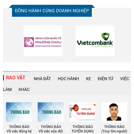
ĐỒNG HÀNH CÙNG DOANH NGHIỆP
RAO VẶT
NHÀ ĐẤT
HỌC HÀNH
XE
ĐIỆN TỬ
VIỆC
LÀM
KHÁC
THÔNG BÁO
THÔNG BÁO
THÔNG BÁO
THÔNG BÁO
Về việc đăng ký
Về việc sửa đổi
TUYỂN DỤNG
(Truy tìm người)