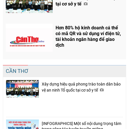
tại cơ sở y tế
Hơn 80% hộ kinh doanh cá thể
có mã QR và sử dụng ví điện tử,
tài khoản ngân hàng để giao
dịch
CẦN THƠ
Xây dựng hiệu quả phong trào toàn dân bảo
vệ an ninh Tổ quốc tại cơ sở y tế
[INFOGRAPHICS] Một số nội dung trọng tâm