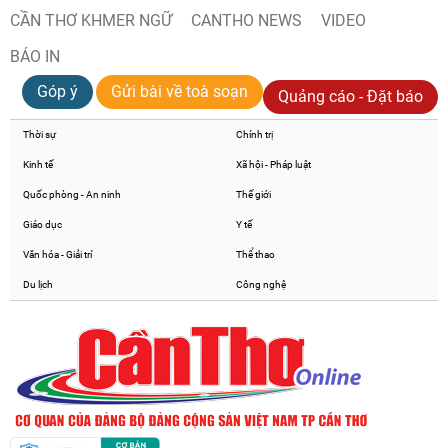
CẦN THƠ KHMER NGỮ
CANTHO NEWS
VIDEO
BÁO IN
Góp ý
Gửi bài về toà soạn
Quảng cáo - Đặt báo
Thời sự
Chính trị
Kinh tế
Xã hội - Pháp luật
Quốc phòng - An ninh
Thế giới
Giáo dục
Y tế
Văn hóa - Giải trí
Thể thao
Du lịch
Công nghệ