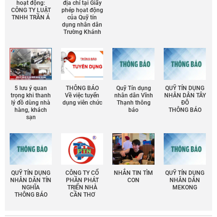
hoạt động:
địa chỉ tại Giấy
CÔNG TY LUẬT
phép họat động
TNHH TRẦN Á
của Quỹ tín
dụng nhân dân
Trường Khánh
5 lưu ý quan
THÔNG BÁO
Quỹ Tín dụng
QUỸ TÍN DỤNG
trọng khi thanh
Về việc tuyển
nhân dân Vĩnh
NHÂN DÂN TÂY
lý đồ dùng nhà
dụng viên chức
Thạnh thông
ĐÔ
hàng, khách
báo
THÔNG BÁO
sạn
QUỸ TÍN DỤNG
CÔNG TY CỔ
NHẮN TIN TÌM
QUỸ TÍN DỤNG
NHÂN DÂN TÍN
PHẦN PHÁT
CON
NHÂN DÂN
NGHĨA
TRIỂN NHÀ
MEKONG
THÔNG BÁO
CẦN THƠ