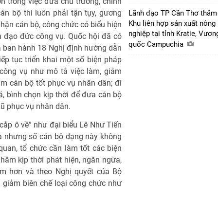
lớn trong việc đưa chủ trương, chính
án bộ thì luôn phải tận tụy, gương
Lãnh đạo TP Cần Thơ thăm
Khu liên hợp sản xuất nông
hận cán bộ, công chức có biểu hiện
nghiệp tại tỉnh Kratie, Vươn
ến đạo đức công vụ. Quốc hội đã có
quốc Campuchia
ã ban hành 18 Nghị định hướng dẫn
iếp tục triển khai một số biện pháp
 công vụ như mô tả việc làm, giảm
tìm cán bộ tốt phục vụ nhân dân; đi
iá, bình chọn kịp thời để đưa cán bộ
gũ phục vụ nhân dân.
 cắp ô về” như đại biểu Lê Như Tiến
 ra nhưng số cán bộ dạng này không
quan, tổ chức cần làm tốt các biện
hằm kịp thời phát hiện, ngăn ngừa,
iảm hơn và theo Nghị quyết của Bộ
 là giảm biên chế loại công chức như