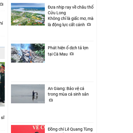
Đưa nhịp ray về châu thổ
Cửu Long
Không chỉ là giấc mơ, mà
hí
là động lực cất cánh
Phát hiện ổ dịch tả lợn
tại Cà Mau
An Giang: Bảo vệ cá
trong mùa cá sinh sản
 sĩ
Đồng chí Lê Quang Tùng