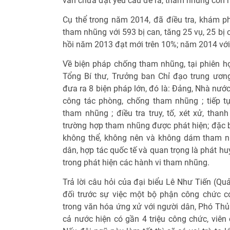
vẫn chưa đạt yêu cầu đề ra, tham nhũng còn n
Cụ thể trong năm 2014, đã điều tra, khám ph
tham nhũng với 593 bị can, tăng 25 vụ, 25 bị 
hồi năm 2013 đạt mới trên 10%; năm 2014 với 
Về biện pháp chống tham nhũng, tại phiên họ
Tổng Bí thư, Trưởng ban Chỉ đạo trung ươ
đưa ra 8 biện pháp lớn, đó là: Đảng, Nhà nước
công tác phòng, chống tham nhũng ; tiếp t
tham nhũng ; điều tra truy, tố, xét xử, than
trường hợp tham nhũng được phát hiện; đặc b
không thể, không nên và không dám tham n
dân, hợp tác quốc tế và quan trọng là phát h
trong phát hiện các hành vi tham nhũng.
Trả lời câu hỏi của đại biểu Lê Như Tiến (Qu
đối trước sự việc một bộ phận công chức c
trong văn hóa ứng xử với người dân, Phó Thủ
cả nước hiện có gần 4 triệu công chức, viên 