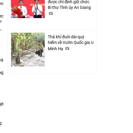
được chỉ định giữ chức
ên
Bí thư Tỉnh ủy An Giang
ực
P
,
i
Thả khỉ đuôi dài quý
hiếm về Vườn Quốc gia U
Minh Hạ
và
ang
ạt
g