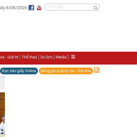
gày 6/08/2026
a - Giải trí
Thể thao
Du lịch
Media
Đọc báo giấy Online
Bảng giá quảng cáo - Đặt báo