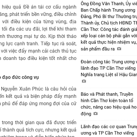
Ông Đồng Văn Thanh, Ủy vi
ó hiệu quả Đề án tái cơ cấu ngành
Ban Chấp hành Trung ương
ăng, phát triển bền vững, điều chỉnh
Đảng, Phó Bí thư Thường tr
 với điều kiện của từng vùng, địa
Thành ủy, Chủ tịch HĐND T
 tối đa các ưu đãi, lợi thế khi tham
Cần Thơ: Công tác đánh giá
xếp loại cán bộ phải gắn vớ
h thương mại tự do. Kịp thời tháo
kết quả thực hiện nhiệm vụ,
 lực cạnh tranh. Tiếp tục rà soát,
sản phẩm đầu ra
 với việc đẩy mạnh cải cách thủ tục
h doanh tạo điều kiện tốt nhất cho
Đoàn công tác Trung ương 
lãnh đạo TP Cần Thơ viếng
Nghĩa trang Liệt sĩ Hậu Gi
 đạo đức công vụ
g Nguyễn Xuân Phúc là câu hỏi của
Báo và Phát thanh, Truyền
đến kết quả và biện pháp đẩy mạnh
hình Cần Thơ kiện toàn tổ
h phủ để đáp ứng mong đợi của cử
chức, nâng cao hiệu quả ho
động
trong thời gian qua đã được triển
Lãnh đạo các cơ quan Trun
số thành quả tích cực, nhưng kết quả
ương và TP Cần Thơ viếng