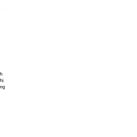
ộ
nh
hị
ọng