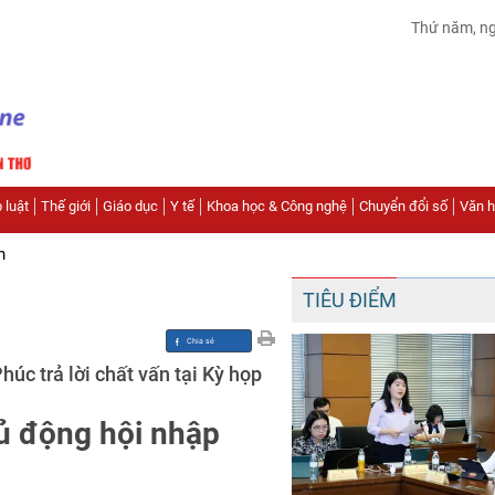
Thứ năm, n
 luật
Thế giới
Giáo dục
Y tế
Khoa học & Công nghệ
Chuyển đổi số
Văn hó
n
TIÊU ĐIỂM
c trả lời chất vấn tại Kỳ họp
hủ động hội nhập