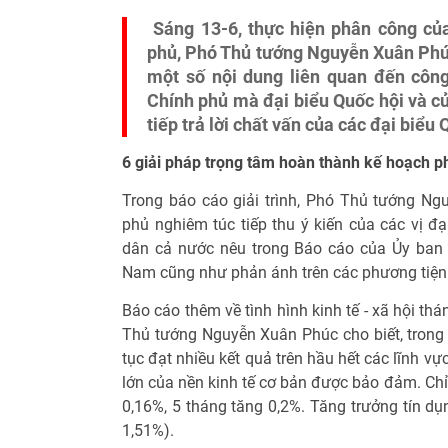
Sáng 13-6, thực hiện phân công của
phủ, Phó Thủ tướng Nguyễn Xuân Phúc
một số nội dung liên quan đến công
Chính phủ mà đại biểu Quốc hội và cử
tiếp trả lời chất vấn của các đại biểu 
6 giải pháp trọng tâm hoàn thành kế hoạch phá
Trong báo cáo giải trình, Phó Thủ tướng N
phủ nghiêm túc tiếp thu ý kiến của các vị đạ
dân cả nước nêu trong Báo cáo của Ủy ban 
Nam cũng như phản ánh trên các phương tiện 
Báo cáo thêm về tình hình kinh tế - xã hội t
Thủ tướng Nguyễn Xuân Phúc cho biết, trong t
tục đạt nhiều kết quả trên hầu hết các lĩnh vự
lớn của nền kinh tế cơ bản được bảo đảm. Chỉ 
0,16%, 5 tháng tăng 0,2%. Tăng trưởng tín d
1,51%).