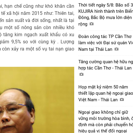
Thời tiết ngày 5/8: Bão số 3
ại, hạn chế cũng như khó khăn cần
KUJIRA hình thành trên Biể
 tế xã hội năm 2015 như: Thiên tai,
Đông, Bắc Bộ mưa lớn diện
n sản xuất và đời sống, nhất là tại
rộng
hụ một số nông sản còn nhiều khó
 độ tăng kim ngạch xuất khẩu có xu
Đoàn công tác TP Cần Thơ
giảm 9,5% so với cùng kỳ . Lượng
làm việc với Đại sứ quán Vi
còn xảy ra một số vụ tai nạn giao
Nam tại Thái Lan
Tăng cường quan hệ hữu ng
hợp tác Cần Thơ - Thái Lan
Họp mặt kỷ niệm 50 năm
thiết lập quan hệ ngoại gia
Việt Nam - Thái Lan
Ngoại giao không chỉ giữ
vững môi trường hòa bình, 
định mà còn phải chuyển h
hiệu quả vị thế đối ngoại