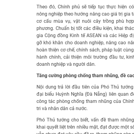
Theo đó, Chính phủ sẽ tiếp tục thực hiện c
nông nghiệp theo hướng nâng cao giá trị gia t
cơ cấu mùa vụ, vật nuôi cây trồng phù hợp
phương. Chuẩn bị tốt các điều kiện, khai thác
gia Cộng đồng Kinh tế ASEAN và các Hiệp địn
gỡ khó khăn cho doanh nghiệp, nâng cao năng
hoàn thiện cơ chế, chính sách, pháp luật cùng
hành chính, cải thiện môi trường đầu tư, kin
doanh nghiệp và người dân.
Tăng cường phòng chống tham nhũng, đề cao
Nội dung trả lời đầu tiên của Phó Thủ tướn
đại biểu Huỳnh Nghĩa (Đà Nẵng) liên quan 
công tác phòng chống tham nhũng của Chín
tri và nhân dân cả nước.
Phó Thủ tướng cho biết, vấn đề tham nhũng 
khai quyết liệt trên nhiều mặt, đạt được một 