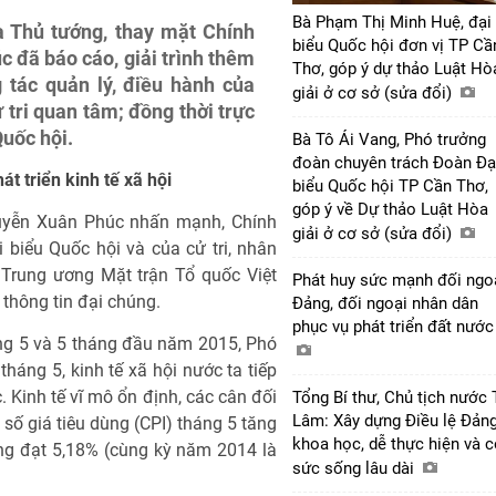
Bà Phạm Thị Minh Huệ, đại
 Thủ tướng, thay mặt Chính
biểu Quốc hội đơn vị TP Cầ
 đã báo cáo, giải trình thêm
Thơ, góp ý dự thảo Luật Hò
 tác quản lý, điều hành của
giải ở cơ sở (sửa đổi)
 tri quan tâm; đồng thời trực
Quốc hội.
Bà Tô Ái Vang, Phó trưởng
đoàn chuyên trách Đoàn Đạ
t triển kinh tế xã hội
biểu Quốc hội TP Cần Thơ,
góp ý về Dự thảo Luật Hòa
guyễn Xuân Phúc nhấn mạnh, Chính
giải ở cơ sở (sửa đổi)
i biểu Quốc hội và của cử tri, nhân
Trung ương Mặt trận Tổ quốc Việt
Phát huy sức mạnh đối ngo
thông tin đại chúng.
Đảng, đối ngoại nhân dân
phục vụ phát triển đất nướ
háng 5 và 5 tháng đầu năm 2015, Phó
háng 5, kinh tế xã hội nước ta tiếp
c. Kinh tế vĩ mô ổn định, các cân đối
Tổng Bí thư, Chủ tịch nước 
Lâm: Xây dựng Điều lệ Đản
số giá tiêu dùng (CPI) tháng 5 tăng
khoa học, dễ thực hiện và 
ụng đạt 5,18% (cùng kỳ năm 2014 là
sức sống lâu dài