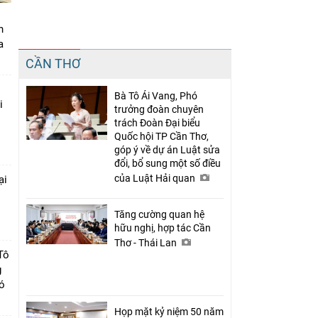
n
a
Chia sẻ
CẦN THƠ
Facebook
Bà Tô Ái Vang, Phó
i
trưởng đoàn chuyên
trách Đoàn Đại biểu
Quốc hội TP Cần Thơ,
góp ý về dự án Luật sửa
đổi, bổ sung một số điều
của Luật Hải quan
ại
c
Tăng cường quan hệ
hữu nghị, hợp tác Cần
Thơ - Thái Lan
Tô
g
có
Họp mặt kỷ niệm 50 năm