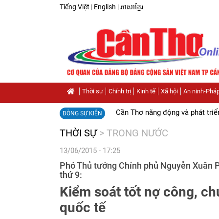
Tiếng Việt
|
English
|
ភាសាខ្មែរ
Thời sự
Chính trị
Kinh tế
Xã hội
An ninh-Pháp
Cần Thơ năng động và phát triể
DÒNG SỰ KIỆN
THỜI SỰ
>
TRONG NƯỚC
13/06/2015 - 17:25
Phó Thủ tướng Chính phủ Nguyễn Xuân Phú
thứ 9:
Kiểm soát tốt nợ công, c
quốc tế