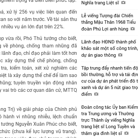
ghiêm trọng và diễn biến phức tạp.
Nghĩa trang Liệt sĩ
á, xử lý 256 vụ việc liên quan đến
Lễ viếng Tượng đài Chiến
can so với năm trước. Về tài sản thu
thắng Mậu Thân 1968 Tiểu
nhiều vụ án lớn đạt trên 22%.
đoàn Phú Lợi anh hùng
p vừa rồi, Phó Thủ tướng cho biết,
Lãnh đạo HĐND thành phố
ng về phòng, chống tham nhũng đã
khảo sát một số công trình,
 lãnh đạo, chỉ đạo phải làm tốt hơn
dự án giao thông
ục xây dựng thể chế phòng, chống
h tra, kiểm toán, xét xử nghiêm các
Tập trung đẩy nhanh tiến đ
bồi thường, hỗ trợ và tái đị
iệt là xây dựng thể chế để làm sao
cư của dự án phát triển đô t
hũng; tuyên truyền vận động nhân
xanh và dự án 5 nút giao tr
uy vai trò các cơ quan dân cử, MTTQ
điểm
Đoàn công tác Ủy ban Kiểm
ảng Trị) về giải pháp của Chính phủ
tra Trung ương và Thường
ó hành vi nhũng nhiễu, lệch chuẩn
trực Thành ủy viếng Nghĩa
 tướng Nguyễn Xuân Phúc cho biết,
trang liệt sĩ Long Tuyền và
chức (chưa kể lực lượng vũ trang).
thăm gia đình liệt sĩ