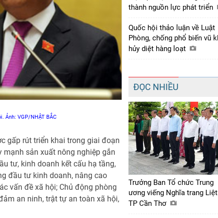
thành nguồn lực phát triển
Quốc hội thảo luận về Luật
Phòng, chống phổ biến vũ k
hủy diệt hàng loạt
ĐỌC NHIỀU
 hội. Ảnh: VGP/NHẬT BẮC
 gấp rút triển khai trong giai đoạn
ẩy mạnh sản xuất nông nghiệp gắn
u tư, kinh doanh kết cấu hạ tầng,
ường đầu tư kinh doanh, nâng cao
Trưởng Ban Tổ chức Trung
 các vấn đề xã hội; Chủ động phòng
ương viếng Nghĩa trang Liệt
ảm an ninh, trật tự an toàn xã hội,
TP Cần Thơ