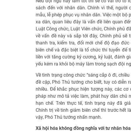
Nếu đội ngũ này làm tốt thì sẽ có vai trò to 
sách đến với nhân dân. Chính vì thế, người c
mẫu, lễ phép phục vụ nhân dân. Việc một bộ p
xa dân, quan liêu đây là vấn đề liên quan đ
Luật Công chức, Luật Viên chức, Chính phủ đ
về vấn đề này và sắp tới đây, Chính phủ sẽ t
thanh tra, kiểm tra, đổi mới chế độ đạo đức
biên chế và đặc biệt là tổ chức thi tuyển để 
liền với tăng cường kỷ cương, kỷ luật, đánh g
yếu kém ra khỏi bộ máy làm trong sạch đội n
Về tình trạng công chức “sáng cắp ô đi, chiều
đề cập, Phó Thủ tướng cho biết, tuy có diễn
nhiều. Để khắc phục hiện tượng này, các cơ 
pháp như mô tả việc làm, phát huy dân chủ n
hạn chế. Trên thực tế, tình trạng này đã g
Chính trị về tinh giảm biên chế thì trước hết
vậy, Phó Thủ tướng nhấn mạnh.
Xã hội hóa không đồng nghĩa với tư nhân hóa