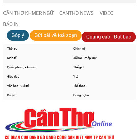
CẦN THƠ KHMER NGỮ
CANTHO NEWS
VIDEO
BÁO IN
Góp ý
Gửi bài về toà soạn
Quảng cáo - Đặt báo
Thời sự
Chính trị
Kinh tế
Xã hội - Pháp luật
Quốc phòng - An ninh
Thế giới
Giáo dục
Y tế
Văn hóa - Giải trí
Thể thao
Du lịch
Công nghệ
Chia sẻ
Facebook