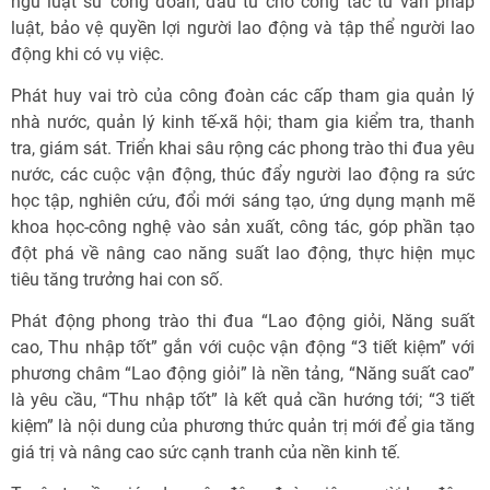
ngũ luật sư công đoàn, đầu tư cho công tác tư vấn pháp
luật, bảo vệ quyền lợi người lao động và tập thể người lao
động khi có vụ việc.
Phát huy vai trò của công đoàn các cấp tham gia quản lý
nhà nước, quản lý kinh tế-xã hội; tham gia kiểm tra, thanh
tra, giám sát. Triển khai sâu rộng các phong trào thi đua yêu
nước, các cuộc vận động, thúc đẩy người lao động ra sức
học tập, nghiên cứu, đổi mới sáng tạo, ứng dụng mạnh mẽ
khoa học-công nghệ vào sản xuất, công tác, góp phần tạo
đột phá về nâng cao năng suất lao động, thực hiện mục
tiêu tăng trưởng hai con số.
Phát động phong trào thi đua “Lao động giỏi, Năng suất
cao, Thu nhập tốt” gắn với cuộc vận động “3 tiết kiệm” với
phương châm “Lao động giỏi” là nền tảng, “Năng suất cao”
là yêu cầu, “Thu nhập tốt” là kết quả cần hướng tới; “3 tiết
kiệm” là nội dung của phương thức quản trị mới để gia tăng
giá trị và nâng cao sức cạnh tranh của nền kinh tế.