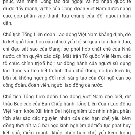
phúc, văn minh. Công tác đối ngoại và hội nhập quốc tế
được đẩy mạnh, vị thế của Công đoàn Việt Nam được nâng
cao, góp phần vào thành tựu chung của đối ngoại nhân
dân.
Chủ tịch Tổng Liên đoàn Lao động Việt Nam khẳng định, đó
là kết quả tổng hòa của nhiều yếu tố, sự quan tâm lãnh đạo,
chỉ đạo sát sao của Đảng; sự phối hợp chặt chẽ của Nhà
nước, chính quyền các cấp, Mặt trận Tổ quốc Việt Nam, các
tổ chức chính trị-xã hội; sự đồng hành của người sử dụng
lao động và trên hết là tinh thần chủ động, nỗ lực, kiên trì,
bền bỉ, không ngừng đổi mới, sáng tạo của đội ngũ cán bộ
công đoàn, đoàn viên, người lao động cả nước.
Chủ tịch Tổng Liên đoàn Lao động Việt Nam cho biết, dự
thảo Báo cáo của Ban Chấp hành Tổng Liên đoàn Lao động
Việt Nam khóa XIII trình Đại hội nghiêm túc nhìn nhận, phân
tích sâu sắc các nguyên nhân của các hạn chế, yếu kém
đồng thời rút ra 5 bài học kinh nghiệm để tiếp tục phát huy
kết quả, điểm mạnh, khắc phục hạn chế, yếu kém trong