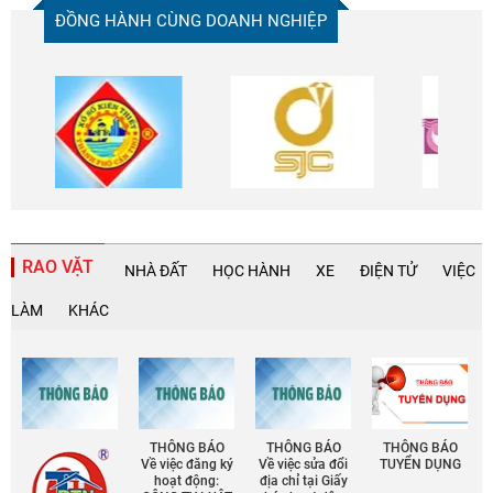
ĐỒNG HÀNH CÙNG DOANH NGHIỆP
RAO VẶT
NHÀ ĐẤT
HỌC HÀNH
XE
ĐIỆN TỬ
VIỆC
LÀM
KHÁC
THÔNG BÁO
THÔNG BÁO
THÔNG BÁO
Về việc đăng ký
Về việc sửa đổi
TUYỂN DỤNG
hoạt động:
địa chỉ tại Giấy