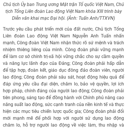
Chủ tịch Ủy ban Trung ương Mặt trận Tổ quốc Việt Nam, Chủ
tịch Tổng Liên đoàn Lao động Việt Nam khóa XIII trình bày
Diễn văn khai mạc Đại hội. (Ảnh: Tuấn Anh/TTXVN)
Trước yêu cầu phát triển mới của đất nước, Chủ tịch Tổng
Liên đoàn Lao động Việt Nam Nguyễn Anh Tuấn nhấn
mạnh, Công đoàn Việt Nam nhận thức rõ sứ mệnh và trách
nhiệm thiêng liêng của mình. Công đoàn phải vững mạnh
để làm cơ sở chính trị-xã hội vững chắc cho sự cầm quyền
và năng lực lãnh đạo của Đảng; Công đoàn phải hấp dẫn
để tập hợp, đoàn kết, giáo dục đông đảo đoàn viên, người
lao động; Công đoàn phải sâu sát, hoạt động hiệu quả để
đáp ứng yêu cầu đại diện, chăm lo, bảo vệ quyền, lợi ích
hợp pháp, chính đáng của người lao động; Công đoàn phải
tiên phong, sáng tạo để đồng hành với Chính phủ nâng cao
năng suất lao động, sức cạnh tranh của nền kinh tế và thực
hiện các mục tiêu chiến lược quốc gia; Công đoàn phải đổi
mới mạnh mẽ để phối hợp với người sử dụng lao động
chăm lo, hỗ trợ người lao động về việc làm, thu nhập và