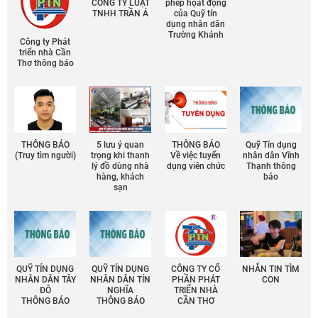
CÔNG TY LUẬT
phép họat động
TNHH TRẦN Á
của Quỹ tín
dụng nhân dân
Trường Khánh
Công ty Phát
triển nhà Cần
Thơ thông báo
THÔNG BÁO
5 lưu ý quan
THÔNG BÁO
Quỹ Tín dụng
(Truy tìm người)
trọng khi thanh
Về việc tuyển
nhân dân Vĩnh
lý đồ dùng nhà
dụng viên chức
Thạnh thông
hàng, khách
báo
sạn
QUỸ TÍN DỤNG
QUỸ TÍN DỤNG
CÔNG TY CỔ
NHẮN TIN TÌM
NHÂN DÂN TÂY
NHÂN DÂN TÍN
PHẦN PHÁT
CON
ĐÔ
NGHĨA
TRIỂN NHÀ
THÔNG BÁO
THÔNG BÁO
CẦN THƠ