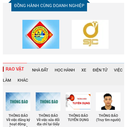
ĐỒNG HÀNH CÙNG DOANH NGHIỆP
RAO VẶT
NHÀ ĐẤT
HỌC HÀNH
XE
ĐIỆN TỬ
VIỆC
LÀM
KHÁC
THÔNG BÁO
THÔNG BÁO
THÔNG BÁO
THÔNG BÁO
Về việc đăng ký
Về việc sửa đổi
TUYỂN DỤNG
(Truy tìm người)
hoạt động:
địa chỉ tại Giấy