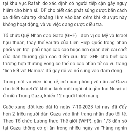
tại khu vực Rafah do xác định có người tiếp cận gây nguy
hiểm cho binh sĩ. IDF cho biết các phát súng được bắn cách
xa điểm cứu trợ khoảng 1km vào ban đêm khi khu vực này
không hoạt động, và vụ việc đang được điều tra.
Tổ chức Quỹ Nhân đạo Gaza (GHF) - đơn vị do Mỹ và Israel
hậu thuẫn, thay thế vai trò của Liên Hiệp Quốc trong phân
phối viện trợ - phủ nhận các cáo buộc liên quan đến cái chết
của dân thường gần các điểm cứu trợ. GHF cho biết các
trường hợp thương vong có thể do các phần tử có vũ trang
“liên kết với Hamas” đã gây rối và nổ súng vào đám đông.
Trong một vụ việc riêng rẽ, cơ quan phòng vệ dân sự Gaza
cho biết Israel đã không kích một ngôi nhà gần trại Nuseirat
ở miền Trung Gaza, khiến 12 người thiệt mạng.
Cuộc xung đột kéo dài từ ngày 7-10-2023 tới nay đã đẩy
hơn 2 triệu người dân Gaza vào tình trạng nhân đạo tồi tệ.
Theo Tổ chức Lương thực Thế giới (WFP), gần 1/3 dân số
tại Gaza không có gì ăn trong nhiều ngày và “hàng nghìn