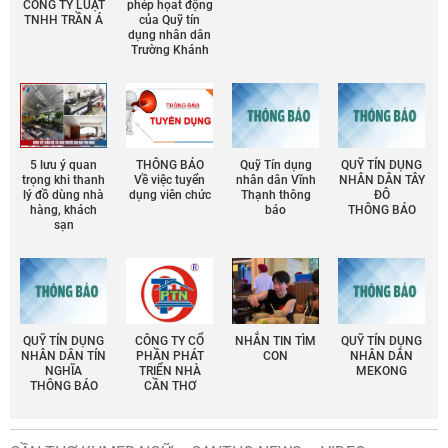
CÔNG TY LUẬT
phép họat động
TNHH TRẦN Á
của Quỹ tín
dụng nhân dân
Trường Khánh
5 lưu ý quan
THÔNG BÁO
Quỹ Tín dụng
QUỸ TÍN DỤNG
trọng khi thanh
Về việc tuyển
nhân dân Vĩnh
NHÂN DÂN TÂY
lý đồ dùng nhà
dụng viên chức
Thạnh thông
ĐÔ
hàng, khách
báo
THÔNG BÁO
sạn
QUỸ TÍN DỤNG
CÔNG TY CỔ
NHẮN TIN TÌM
QUỸ TÍN DỤNG
NHÂN DÂN TÍN
PHẦN PHÁT
CON
NHÂN DÂN
NGHĨA
TRIỂN NHÀ
MEKONG
THÔNG BÁO
CẦN THƠ