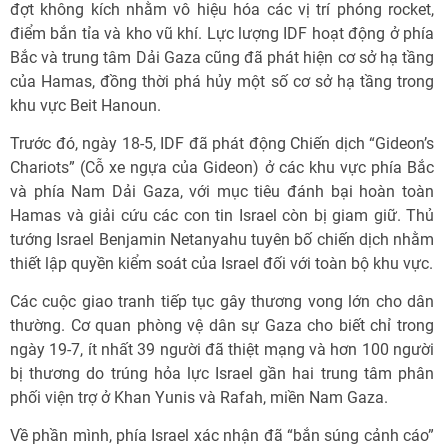
đợt không kích nhằm vô hiệu hóa các vị trí phóng rocket,
điểm bắn tỉa và kho vũ khí. Lực lượng IDF hoạt động ở phía
Bắc và trung tâm Dải Gaza cũng đã phát hiện cơ sở hạ tầng
của Hamas, đồng thời phá hủy một số cơ sở hạ tầng trong
khu vực Beit Hanoun.
Trước đó, ngày 18-5, IDF đã phát động Chiến dịch “Gideon’s
Chariots” (Cỗ xe ngựa của Gideon) ở các khu vực phía Bắc
và phía Nam Dải Gaza, với mục tiêu đánh bại hoàn toàn
Hamas và giải cứu các con tin Israel còn bị giam giữ. Thủ
tướng Israel Benjamin Netanyahu tuyên bố chiến dịch nhằm
thiết lập quyền kiểm soát của Israel đối với toàn bộ khu vực.
Các cuộc giao tranh tiếp tục gây thương vong lớn cho dân
thường. Cơ quan phòng vệ dân sự Gaza cho biết chỉ trong
ngày 19-7, ít nhất 39 người đã thiệt mạng và hơn 100 người
bị thương do trúng hỏa lực Israel gần hai trung tâm phân
phối viện trợ ở Khan Yunis và Rafah, miền Nam Gaza.
Về phần mình, phía Israel xác nhận đã “bắn súng cảnh cáo”