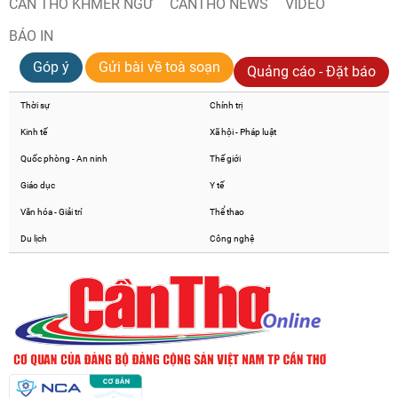
CẦN THƠ KHMER NGỮ
CANTHO NEWS
VIDEO
BÁO IN
Góp ý
Gửi bài về toà soạn
Quảng cáo - Đặt báo
Thời sự
Chính trị
Kinh tế
Xã hội - Pháp luật
Quốc phòng - An ninh
Thế giới
Giáo dục
Y tế
Văn hóa - Giải trí
Thể thao
Du lịch
Công nghệ