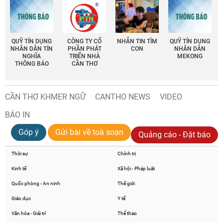
QUỸ TÍN DỤNG
CÔNG TY CỔ
NHẮN TIN TÌM
QUỸ TÍN DỤNG
NHÂN DÂN TÍN
PHẦN PHÁT
CON
NHÂN DÂN
NGHĨA
TRIỂN NHÀ
MEKONG
THÔNG BÁO
CẦN THƠ
CẦN THƠ KHMER NGỮ
CANTHO NEWS
VIDEO
BÁO IN
Góp ý
Gửi bài về toà soạn
Quảng cáo - Đặt báo
Thời sự
Chính trị
Kinh tế
Xã hội - Pháp luật
Quốc phòng - An ninh
Thế giới
Giáo dục
Y tế
Văn hóa - Giải trí
Thể thao