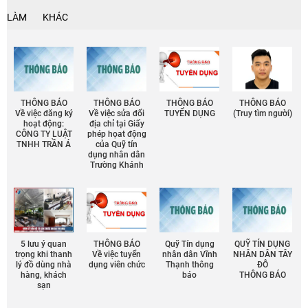
LÀM
KHÁC
THÔNG BÁO
THÔNG BÁO
THÔNG BÁO
THÔNG BÁO
Về việc đăng ký
Về việc sửa đổi
TUYỂN DỤNG
(Truy tìm người)
hoạt động:
địa chỉ tại Giấy
CÔNG TY LUẬT
phép họat động
TNHH TRẦN Á
của Quỹ tín
dụng nhân dân
Trường Khánh
5 lưu ý quan
THÔNG BÁO
Quỹ Tín dụng
QUỸ TÍN DỤNG
trọng khi thanh
Về việc tuyển
nhân dân Vĩnh
NHÂN DÂN TÂY
lý đồ dùng nhà
dụng viên chức
Thạnh thông
ĐÔ
hàng, khách
báo
THÔNG BÁO
sạn