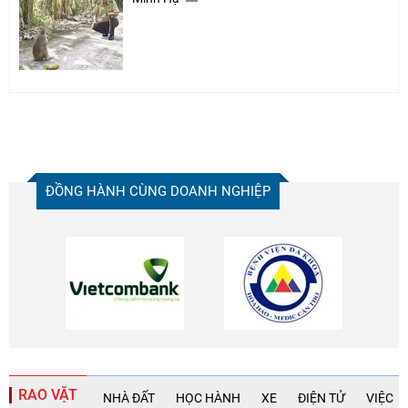
ĐỒNG HÀNH CÙNG DOANH NGHIỆP
RAO VẶT
NHÀ ĐẤT
HỌC HÀNH
XE
ĐIỆN TỬ
VIỆC