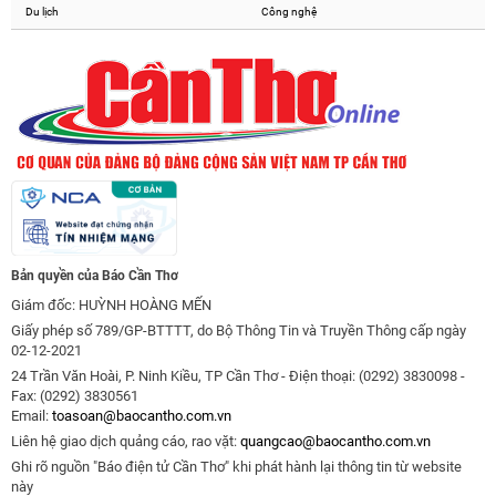
Du lịch
Công nghệ
Bản quyền của Báo Cần Thơ
Giám đốc: HUỲNH HOÀNG MẾN
Giấy phép số 789/GP-BTTTT, do Bộ Thông Tin và Truyền Thông cấp ngày
02-12-2021
24 Trần Văn Hoài, P. Ninh Kiều, TP Cần Thơ - Điện thoại: (0292) 3830098 -
Fax: (0292) 3830561
Email:
toasoan@baocantho.com.vn
Liên hệ giao dịch quảng cáo, rao vặt:
quangcao@baocantho.com.vn
Ghi rõ nguồn "Báo điện tử Cần Thơ" khi phát hành lại thông tin từ website
này