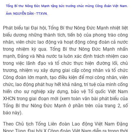
Tổng Bí thư Nông Đức Mạnh tặng bức trướng chúc mừng Công đoàn Việt Nam.
Ảnh: NGUYỄN DÂN - TTXVN.
Phát biểu tại Đại hội, Tổng Bí thư Nông Đức Mạnh nhiệt liệt
biểu dương những thành tích, tiến bộ của phong trào công
nhân, viên chức lao động và hoạt động công đoàn cả nước
trong nhiệm kỳ qua. Tổng Bí thư Nông Đức Mạnh nhấn
mạnh, Đảng và Nhà nước ta luôn xác định trách nhiệm cao
trong việc lãnh đạo và tổ chức thực hiện đường lối, chủ
trương, nhiệm vụ xây dựng giai cấp công nhân và tổ chức
Công đoàn lớn mạnh, tạo điều kiện để mọi công nhân, viên
chức, lao động phát huy hết khả năng, trí tuệ của mình cống
hiến cho sự nghiệp xây dựng, bảo vệ Tổ quốc Việt Nam
XHCN trong giai đoạn mới (xem toàn văn bài phát biểu của
Tổng Bí thư Nông Đức Mạnh ở phần trên của trang 2, số
báo này).
Theo Chủ tịch Tổng Liên đoàn Lao động Việt Nam Đặng
Ngọc Tùng, Đại hội X Công đoàn Việt Nam diễn ra trong thời