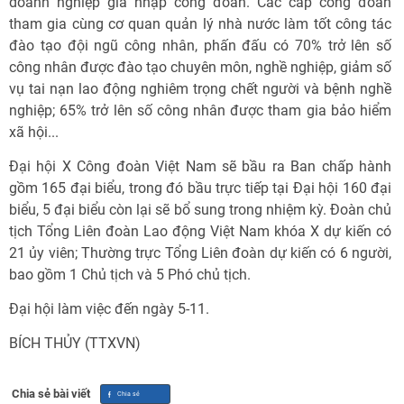
doanh nghiệp gia nhập công đoàn. Các cấp công đoàn
tham gia cùng cơ quan quản lý nhà nước làm tốt công tác
đào tạo đội ngũ công nhân, phấn đấu có 70% trở lên số
công nhân được đào tạo chuyên môn, nghề nghiệp, giảm số
vụ tai nạn lao động nghiêm trọng chết người và bệnh nghề
nghiệp; 65% trở lên số công nhân được tham gia bảo hiểm
xã hội...
Đại hội X Công đoàn Việt Nam sẽ bầu ra Ban chấp hành
gồm 165 đại biểu, trong đó bầu trực tiếp tại Đại hội 160 đại
biểu, 5 đại biểu còn lại sẽ bổ sung trong nhiệm kỳ. Đoàn chủ
tịch Tổng Liên đoàn Lao động Việt Nam khóa X dự kiến có
21 ủy viên; Thường trực Tổng Liên đoàn dự kiến có 6 người,
bao gồm 1 Chủ tịch và 5 Phó chủ tịch.
Đại hội làm việc đến ngày 5-11.
BÍCH THỦY (TTXVN)
Chia sẻ bài viết