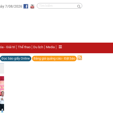
gày 7/08/2026
a - Giải trí
Thể thao
Du lịch
Media
Đọc báo giấy Online
Bảng giá quảng cáo - Đặt báo