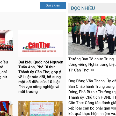
Gửi ý kiến
ĐỌC NHIỀU
Trưởng Ban Tổ chức Trung
 điều
Đại biểu Quốc hội Nguyễn
ương viếng Nghĩa trang Liệt
bổ
Tuấn Anh, Phó Bí thư
TP Cần Thơ
 chỉ
Thành ủy Cần Thơ, góp ý
ng cử
về Luật sửa đổi, bổ sung
Ông Đồng Văn Thanh, Ủy vi
một số điều của 10 luật
Ban Chấp hành Trung ương
lĩnh vực nông nghiệp và
môi trường
Đảng, Phó Bí thư Thường tr
Thành ủy, Chủ tịch HĐND T
Cần Thơ: Công tác đánh giá
xếp loại cán bộ phải gắn vớ
kết quả thực hiện nhiệm vụ,