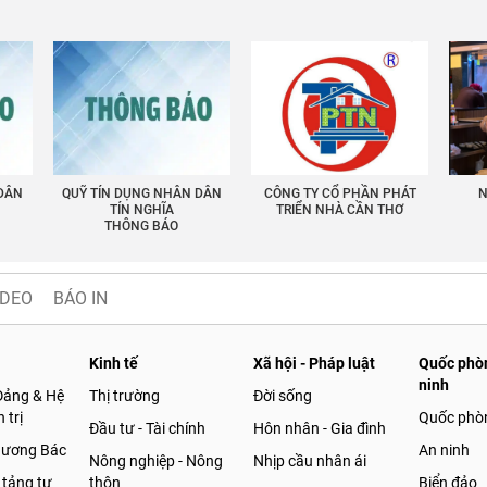
 DÂN
QUỸ TÍN DỤNG NHÂN DÂN
CÔNG TY CỔ PHẦN PHÁT
N
TÍN NGHĨA
TRIỂN NHÀ CẦN THƠ
THÔNG BÁO
IDEO
BÁO IN
Kinh tế
Xã hội - Pháp luật
Quốc phòn
ninh
Đảng & Hệ
Thị trường
Đời sống
 trị
Quốc phò
Đầu tư - Tài chính
Hôn nhân - Gia đình
gương Bác
An ninh
Nông nghiệp - Nông
Nhịp cầu nhân ái
 tảng tư
thôn
Biển đảo