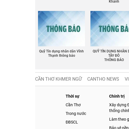
Khánh
Quỹ Tín dụng nhân dân Vĩnh
QUỸ TÍN DỤNG NHÂN
Thạnh thông báo
TÂY ĐÔ
THÔNG BÁO
CẦN THƠ KHMER NGỮ
CANTHO NEWS
V
Thời sự
Chính trị
Cần Thơ
Xây dựng 
thống chính
Trong nước
Làm theo 
ĐBSCL
Bảo vệ nền