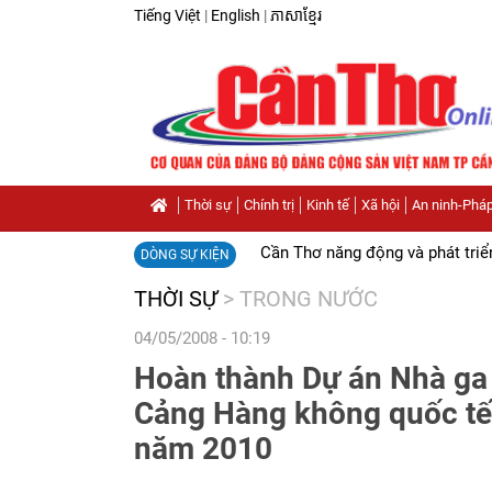
Tiếng Việt
|
English
|
ភាសាខ្មែរ
Thời sự
Chính trị
Kinh tế
Xã hội
An ninh-Pháp
Cần Thơ năng động và phát triể
DÒNG SỰ KIỆN
THỜI SỰ
>
TRONG NƯỚC
04/05/2008 - 10:19
Hoàn thành Dự án Nhà ga
Cảng Hàng không quốc tế 
năm 2010