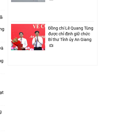
g,
Đồng chí Lê Quang Tùng
ứng
được chỉ định giữ chức
Bí thư Tỉnh ủy An Giang
và
ang
ạt
g