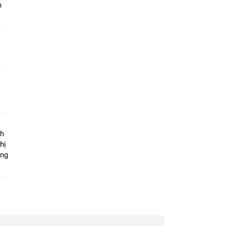
m
ộ
nh
hị
ọng