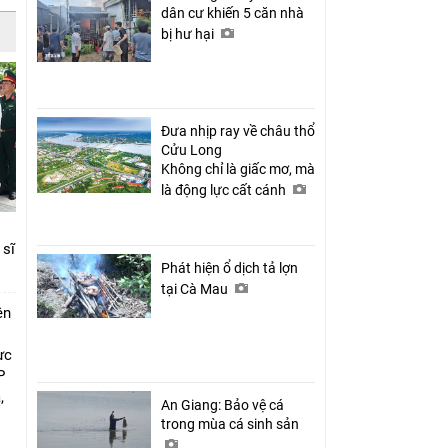
dân cư khiến 5 căn nhà
bị hư hại
Đưa nhịp ray về châu thổ
Cửu Long
Không chỉ là giấc mơ, mà
là động lực cất cánh
 sĩ
Phát hiện ổ dịch tả lợn
tại Cà Mau
ên
ực
P
,
An Giang: Bảo vệ cá
i
trong mùa cá sinh sản