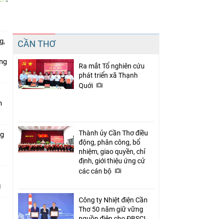
Chia sẻ
g,
CẦN THƠ
Facebook
ứng
Ra mắt Tổ nghiên cứu
phát triển xã Thạnh
Quới
n
Thành ủy Cần Thơ điều
ng
động, phân công, bổ
nhiệm, giao quyền, chỉ
định, giới thiệu ứng cử
các cán bộ
Công ty Nhiệt điện Cần
Thơ 50 năm giữ vững
nguồn điện cho ĐBSCL