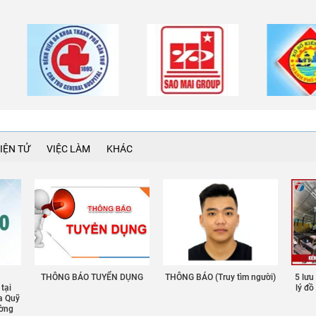
IỆN TỬ
VIỆC LÀM
KHÁC
THÔNG BÁO TUYỂN DỤNG
THÔNG BÁO (Truy tìm người)
5 lưu
 tại
lý đ
a Quỹ
ường