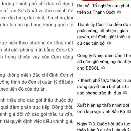
 tướng Chính phủ chỉ đạo sử dụng
Ra mắt Tổ nghiên cứu phát
ốc tế Tân Sơn Nhất và điều chỉnh để
triển xã Thạnh Quới
n địa hình, địa chất, địa chấn, khí
i trò là nhà ga hàng không quốc tế
Thành ủy Cần Thơ điều độn
phân công, bổ nhiệm, giao
quyền, chỉ định, giới thiệu 
hực hiện theo phương án tổng mặt
cử các cán bộ
nh phí giải phóng mặt bằng được bố
Công ty Nhiệt điện Cần Thơ
ính trong khoản vay của Cụm cảng
50 năm giữ vững nguồn điệ
cho ĐBSCL
g không miền Bắc chỉ định đơn vị
7 thành phố trực thuộc Tru
 công trình do đơn vị quản lý để bảo
ương quyết tâm bứt phá từ
theo tiến độ của dự án.
các phong trào thi đua
nh thầu cho các gói thầu thuộc dự
Xuất hiện áp thấp nhiệt đới
t quả đàm phán trực tiếp. Đồng thời,
trên khu vực vịnh Bắc Bộ
nh giá đối với các gói thầu tư vấn,
n tải quyết định việc điều chỉnh giá,
Ngày 7/8, Quốc hội tiếp tục
thảo luận 3 dự án Luật và 2