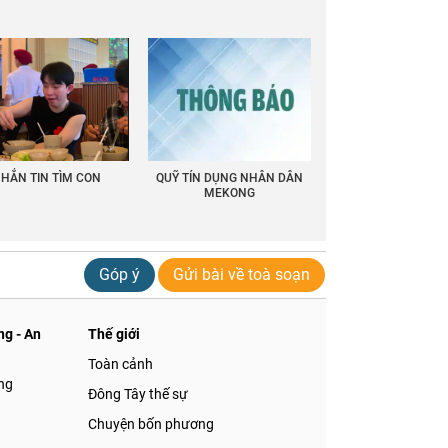
HẮN TIN TÌM CON
QUỸ TÍN DỤNG NHÂN DÂN
MEKONG
Góp ý
Gửi bài về toà soạn
g - An
Thế giới
Toàn cảnh
ng
Đông Tây thế sự
Chuyện bốn phương