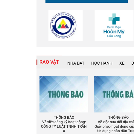
RAO VẶT
NHÀ ĐẤT
HỌC HÀNH
XE
Đ
THÔNG BÁO
THÔNG BÁO
Về việc đăng ký hoạt động:
Về việc sửa đổi địa chỉ
CÔNG TY LUẬT TNHH TRẦN
Giấy phép họat động củ
Á
tín dụng nhân dân Tr