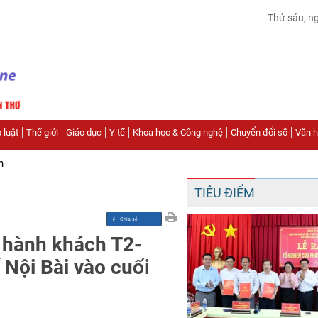
Thứ sáu, n
 luật
Thế giới
Giáo dục
Y tế
Khoa học & Công nghệ
Chuyển đổi số
Văn hó
n
TIÊU ĐIỂM
 hành khách T2-
Nội Bài vào cuối