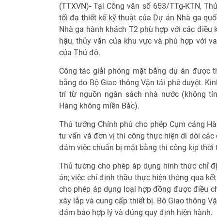
(TTXVN)- Tại Công văn số 653/TTg-KTN, Thủ
tối đa thiết kế kỹ thuật của Dự án Nhà ga qu
Nhà ga hành khách T2 phù hợp với các điều kiệ
hậu, thủy văn của khu vực và phù hợp với va
của Thủ đô.
Công tác giải phóng mặt bằng dự án được t
bằng do Bộ Giao thông Vận tải phê duyệt. Ki
trí từ nguồn ngân sách nhà nước (không t
Hàng không miền Bắc).
Thủ tướng Chính phủ cho phép Cụm cảng Hàn
tư vấn và đơn vị thi công thực hiện di dời các
đảm việc chuẩn bị mặt bằng thi công kịp thời 
Thủ tướng cho phép áp dụng hình thức chỉ đị
án; việc chỉ định thầu thực hiện thông qua kế
cho phép áp dụng loại hợp đồng được điều chỉ
xây lắp và cung cấp thiết bị. Bộ Giao thông Vậ
đảm bảo hợp lý và đúng quy định hiện hành.