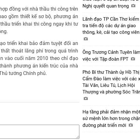
Nghị quyết quan trọng
hợp đồng với nhà thầu thi công trên
bao gồm thiết kế sơ bộ, phương án
Lãnh đạo TP Cần Thơ kiểm
thầu triển khai thi công ngay khi tư
tra tiến độ các dự án giao
óng.
thông, kè, cải tạo công viê
ạo triển khai bảo đảm tuyệt đối an
thất thoát lãng phí trong quá trình
Ông Trương Cảnh Tuyên là
án vào cuối năm 2010 theo chỉ đạo
việc với Tập đoàn FPT
thành phương án kiến trúc của nhà
Phó Bí thư Thành ủy Hồ Thị
o Thủ tướng Chính phủ.
Cẩm Đào làm việc với các 
Tài Văn, Liêu Tú, Lịch Hội
Thượng và phường Sóc Tră
Hạ tầng phải đảm nhận mộ
sứ mệnh lớn hơn trong chặ
đường phát triển mới