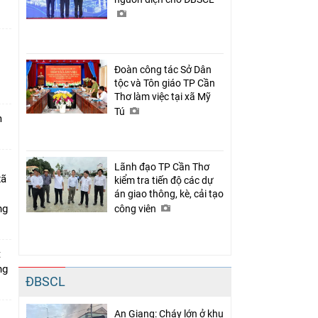
Đoàn công tác Sở Dân
n
tộc và Tôn giáo TP Cần
Thơ làm việc tại xã Mỹ
Tú
m
Lãnh đạo TP Cần Thơ
xã
kiểm tra tiến độ các dự
án giao thông, kè, cải tạo
ng
công viên
t
ng
ĐBSCL
An Giang: Cháy lớn ở khu