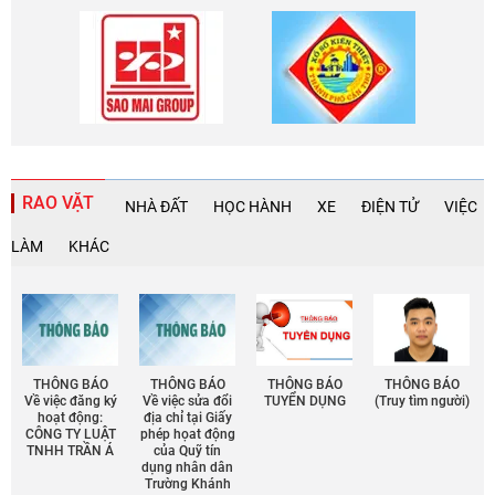
RAO VẶT
NHÀ ĐẤT
HỌC HÀNH
XE
ĐIỆN TỬ
VIỆC
LÀM
KHÁC
THÔNG BÁO
THÔNG BÁO
THÔNG BÁO
THÔNG BÁO
Về việc đăng ký
Về việc sửa đổi
TUYỂN DỤNG
(Truy tìm người)
hoạt động:
địa chỉ tại Giấy
CÔNG TY LUẬT
phép họat động
TNHH TRẦN Á
của Quỹ tín
dụng nhân dân
Trường Khánh