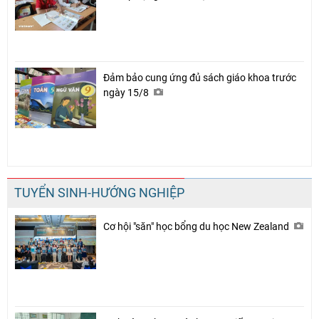
Đảm bảo cung ứng đủ sách giáo khoa trước
ngày 15/8
TUYỂN SINH-HƯỚNG NGHIỆP
Cơ hội "săn" học bổng du học New Zealand