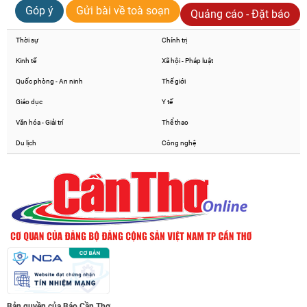
Góp ý
Gửi bài về toà soạn
Quảng cáo - Đặt báo
Thời sự
Chính trị
Kinh tế
Xã hội - Pháp luật
Quốc phòng - An ninh
Thế giới
Giáo dục
Y tế
Văn hóa - Giải trí
Thể thao
Du lịch
Công nghệ
Bản quyền của Báo Cần Thơ