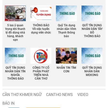
5 lưu ý quan
THÔNG BÁO
Quỹ Tín dụng
QUỸ TÍN DỤNG
trọng khi thanh
Về việc tuyển
nhân dân Vĩnh
NHÂN DÂN TÂY
lý đồ dùng nhà
dụng viên chức
Thạnh thông
ĐÔ
hàng, khách
báo
THÔNG BÁO
sạn
QUỸ TÍN DỤNG
CÔNG TY CỔ
NHẮN TIN TÌM
QUỸ TÍN DỤNG
NHÂN DÂN TÍN
PHẦN PHÁT
CON
NHÂN DÂN
NGHĨA
TRIỂN NHÀ
MEKONG
THÔNG BÁO
CẦN THƠ
CẦN THƠ KHMER NGỮ
CANTHO NEWS
VIDEO
BÁO IN