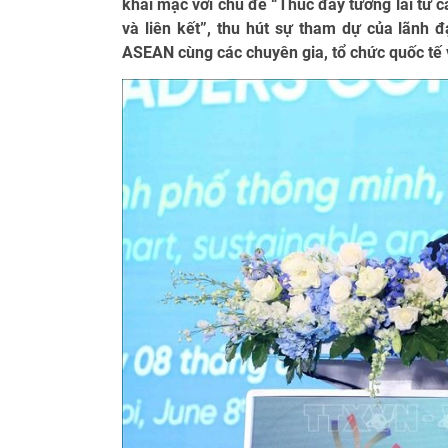
khai mạc với chủ đề “Thúc đẩy tương lai từ 
và liên kết”, thu hút sự tham dự của lãnh 
ASEAN cùng các chuyên gia, tổ chức quốc tế v