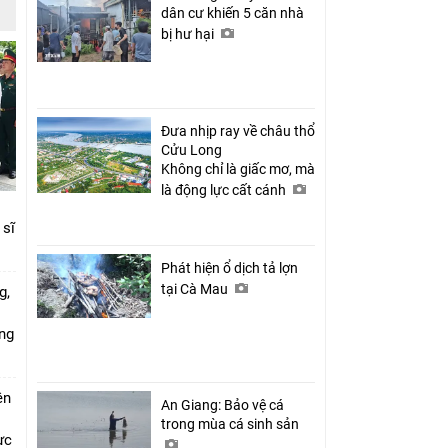
dân cư khiến 5 căn nhà
bị hư hại
Đưa nhịp ray về châu thổ
Cửu Long
Không chỉ là giấc mơ, mà
là động lực cất cánh
 sĩ
Phát hiện ổ dịch tả lợn
tại Cà Mau
g,
ứng
ên
An Giang: Bảo vệ cá
trong mùa cá sinh sản
ực