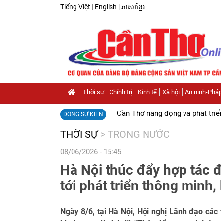
Tiếng Việt
|
English
|
ភាសាខ្មែរ
Thời sự
Chính trị
Kinh tế
Xã hội
An ninh-Pháp
Cần Thơ năng động và phát triể
DÒNG SỰ KIỆN
THỜI SỰ
>
TRONG NƯỚC
08/06/2026 - 15:45
Hà Nội thúc đẩy hợp tác 
tới phát triển thông minh
Ngày 8/6, tại Hà Nội, Hội nghị Lãnh đạo cá