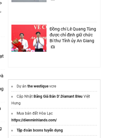
P
,
i
Đồng chí Lê Quang Tùng
được chỉ định giữ chức
Bí thư Tỉnh ủy An Giang
ạt
và
Dự án
the westique
vcre
ang
Cập Nhật
Bảng Giá Bán D'.Diamant Bleu
Việt
Hưng
m
Mua bán đất Hòa Lạc
https://dienminhlands.com/
g
Tập đoàn bcons tuyển dụng