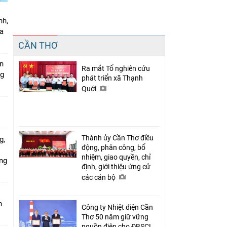
nh,
a
Chia sẻ
CẦN THƠ
Facebook
án
Ra mắt Tổ nghiên cứu
ng
phát triển xã Thạnh
Quới
Thành ủy Cần Thơ điều
g,
động, phân công, bổ
nhiệm, giao quyền, chỉ
ứng
định, giới thiệu ứng cử
các cán bộ
n
Công ty Nhiệt điện Cần
Thơ 50 năm giữ vững
nguồn điện cho ĐBSCL