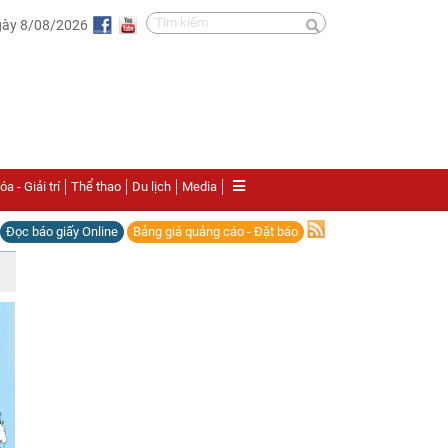
gày 8/08/2026
a - Giải trí
Thể thao
Du lịch
Media
Đọc báo giấy Online
Bảng giá quảng cáo - Đặt báo