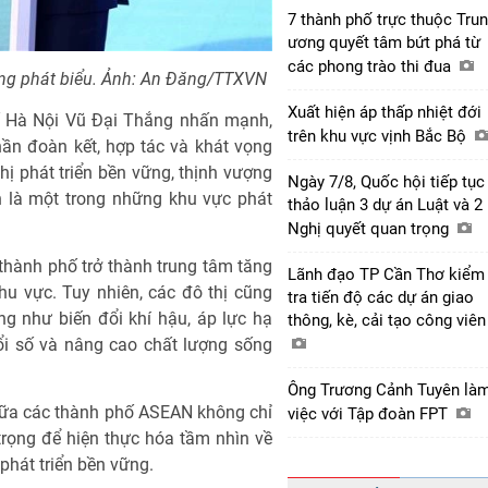
7 thành phố trực thuộc Tru
ương quyết tâm bứt phá từ
các phong trào thi đua
ng phát biểu. Ảnh: An Đăng/TTXVN
Xuất hiện áp thấp nhiệt đới
ố Hà Nội Vũ Đại Thắng nhấn mạnh,
trên khu vực vịnh Bắc Bộ
thần đoàn kết, hợp tác và khát vọng
 phát triển bền vững, thịnh vượng
Ngày 7/8, Quốc hội tiếp tục
n là một trong những khu vực phát
thảo luận 3 dự án Luật và 2
Nghị quyết quan trọng
hành phố trở thành trung tâm tăng
Lãnh đạo TP Cần Thơ kiểm
khu vực. Tuy nhiên, các đô thị cũng
tra tiến độ các dự án giao
g như biến đổi khí hậu, áp lực hạ
thông, kè, cải tạo công viê
ổi số và nâng cao chất lượng sống
Ông Trương Cảnh Tuyên là
giữa các thành phố ASEAN không chỉ
việc với Tập đoàn FPT
trọng để hiện thực hóa tầm nhìn về
phát triển bền vững.