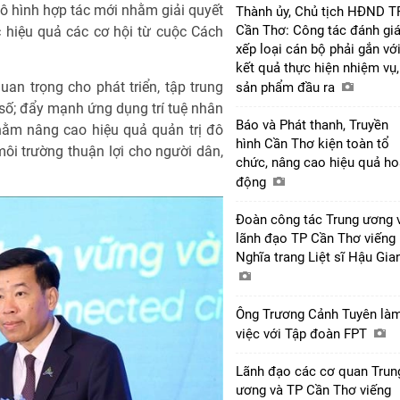
ô hình hợp tác mới nhằm giải quyết
Thành ủy, Chủ tịch HĐND T
Cần Thơ: Công tác đánh giá
 hiệu quả các cơ hội từ cuộc Cách
xếp loại cán bộ phải gắn vớ
.
kết quả thực hiện nhiệm vụ,
an trọng cho phát triển, tập trung
sản phẩm đầu ra
 số; đẩy mạnh ứng dụng trí tuệ nhân
Báo và Phát thanh, Truyền
nhằm nâng cao hiệu quả quản trị đô
hình Cần Thơ kiện toàn tổ
 môi trường thuận lợi cho người dân,
chức, nâng cao hiệu quả ho
động
Đoàn công tác Trung ương 
lãnh đạo TP Cần Thơ viếng
Nghĩa trang Liệt sĩ Hậu Gi
Ông Trương Cảnh Tuyên là
việc với Tập đoàn FPT
Lãnh đạo các cơ quan Trun
ương và TP Cần Thơ viếng