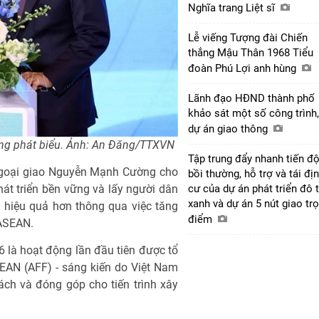
Nghĩa trang Liệt sĩ
Lễ viếng Tượng đài Chiến
thắng Mậu Thân 1968 Tiểu
đoàn Phú Lợi anh hùng
Lãnh đạo HĐND thành phố
khảo sát một số công trình,
dự án giao thông
ng phát biểu. Ảnh: An Đăng/TTXVN
Tập trung đẩy nhanh tiến đ
Ngoại giao Nguyễn Mạnh Cường cho
bồi thường, hỗ trợ và tái đị
hát triển bền vững và lấy người dân
cư của dự án phát triển đô t
xanh và dự án 5 nút giao tr
 hiệu quả hơn thông qua việc tăng
điểm
 ASEAN.
là hoạt động lần đầu tiên được tổ
EAN (AFF) - sáng kiến do Việt Nam
ch và đóng góp cho tiến trình xây