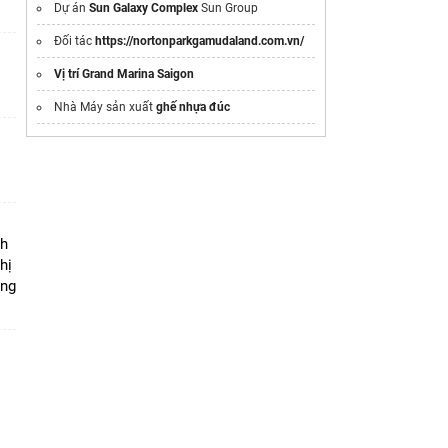
Dự án
Sun Galaxy Complex
Sun Group
Đối tác
https://nortonparkgamudaland.com.vn/
Vị trí Grand Marina Saigon
Nhà Máy sản xuất
ghế nhựa đúc
ộ
nh
hị
ọng