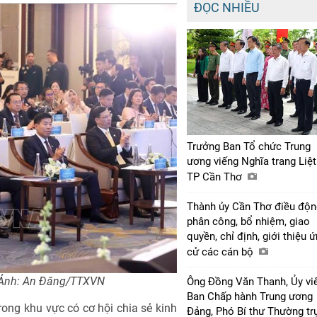
ĐỌC NHIỀU
Trưởng Ban Tổ chức Trung
ương viếng Nghĩa trang Liệt
TP Cần Thơ
Thành ủy Cần Thơ điều độn
phân công, bổ nhiệm, giao
quyền, chỉ định, giới thiệu 
cử các cán bộ
. Ảnh: An Đăng/TTXVN
Ông Đồng Văn Thanh, Ủy vi
Ban Chấp hành Trung ương
rong khu vực có cơ hội chia sẻ kinh
Đảng, Phó Bí thư Thường tr