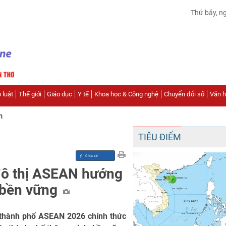
Thứ bảy, n
 luật
Thế giới
Giáo dục
Y tế
Khoa học & Công nghệ
Chuyển đổi số
Văn hó
n
TIÊU ĐIỂM
đô thị ASEAN hướng
, bền vững
c thành phố ASEAN 2026 chính thức