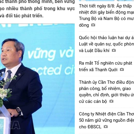
các thành phố thông minh, bền vững
Thời tiết ngày 8/8: Áp thấp
đạo nhiều thành phố trong khu vực
nhiệt đới gây biển động mạ
à đối tác phát triển.
Trung Bộ và Nam Bộ có mư
dông
Quốc hội thảo luận hai dự 
Luật về quân sự, quốc phò
và Luật Dầu khí
Ra mắt Tổ nghiên cứu phát
triển xã Thạnh Quới
Thành ủy Cần Thơ điều độn
phân công, bổ nhiệm, giao
quyền, chỉ định, giới thiệu 
cử các cán bộ
Công ty Nhiệt điện Cần Thơ
50 năm giữ vững nguồn điệ
cho ĐBSCL