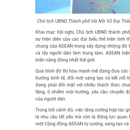
Chủ tịch UBND Thành phố Hà Nội Vũ Đại Thắ
Khai mạc hội nghị, Chủ tịch UBND thành ph
sự hiện diện của các đại biểu thể hiện tinh 
chung của ASEAN trong xây dựng những đô thị
và lấy người dân làm trung tâm. ASEAN hiệ
triển năng động nhất thế giới.
Quá trình đô thị hóa mạnh mẽ đang đưa các t
trưởng kinh tế, đổi mới sáng tạo và kết nối 
đang phải đối mặt với nhiều thách thức chun
tầng, ô nhiễm môi trường, yêu cầu chuyển đ
của người dân.
Trong bối cảnh đó, việc tăng cường hợp tác 
là nhu cầu tất yếu mà còn là động lực quan 
một Cộng đồng ASEAN tự cường, sáng tạo và 