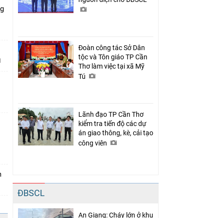
ng
Đoàn công tác Sở Dân
tộc và Tôn giáo TP Cần
Thơ làm việc tại xã Mỹ
Tú
Lãnh đạo TP Cần Thơ
kiểm tra tiến độ các dự
án giao thông, kè, cải tạo
n
công viên
m
ĐBSCL
An Giang: Cháy lớn ở khu