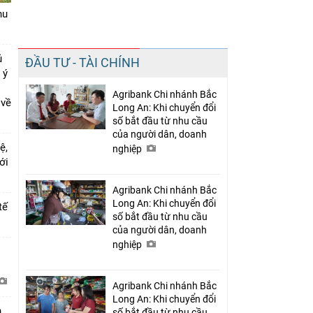
hu
Chia sẻ
ủ
ĐẦU TƯ - TÀI CHÍNH
Facebook
 ý
Agribank Chi nhánh Bắc
 về
Long An: Khi chuyển đổi
số bắt đầu từ nhu cầu
của người dân, doanh
ệ,
nghiệp
mới
Agribank Chi nhánh Bắc
Long An: Khi chuyển đổi
tế
số bắt đầu từ nhu cầu
của người dân, doanh
nghiệp
i
Agribank Chi nhánh Bắc
Long An: Khi chuyển đổi
h
số bắt đầu từ nhu cầu