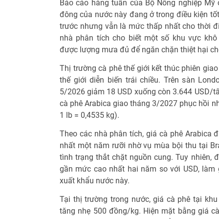
Báo cáo hàng tuần của Bộ Nông nghiệp Mỹ c
đông của nước này đang ở trong điều kiện tốt 
trước nhưng vẫn là mức thấp nhất cho thời đ
nhà phân tích cho biết một số khu vực kh
được lượng mưa đủ để ngăn chặn thiệt hại cho
Thị trường cà phê thế giới kết thúc phiên giao
thế giới diễn biến trái chiều. Trên sàn Lon
5/2026 giảm 18 USD xuống còn 3.644 USD/tấn.
cà phê Arabica giao tháng 3/2027 phục hồi nhẹ
1 lb = 0,4535 kg).
Theo các nhà phân tích, giá cà phê Arabica 
nhất một năm rưỡi nhờ vụ mùa bội thu tại Br
tình trạng thắt chặt nguồn cung. Tuy nhiên, 
gần mức cao nhất hai năm so với USD, làm 
xuất khẩu nước này.
Tại thị trường trong nước, giá cà phê tại kh
tăng nhẹ 500 đồng/kg. Hiện mặt bằng giá c