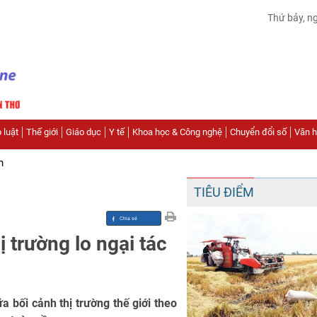
Thứ bảy, n
 luật
Thế giới
Giáo dục
Y tế
Khoa học & Công nghệ
Chuyển đổi số
Văn hó
n
TIÊU ĐIỂM
ị trường lo ngại tác
a bối cảnh thị trường thế giới theo