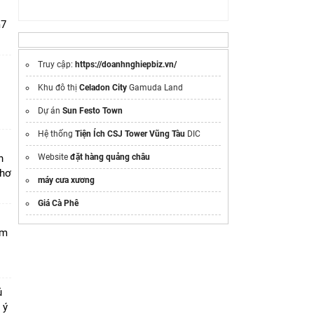
m7
Truy cập:
https://doanhnghiepbiz.vn/
Khu đô thị
Celadon City
Gamuda Land
i
Dự án
Sun Festo Town
Hệ thống
Tiện Ích CSJ Tower Vũng Tàu
DIC
n
Website
đặt hàng quảng châu
Thơ
máy cưa xương
Giá Cà Phê
am
ủ
 ý