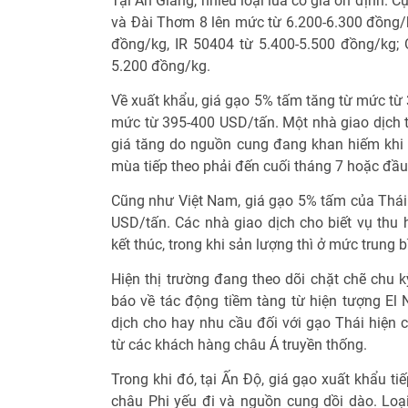
Tại An Giang, nhiều loại lúa có giá ổn định. 
và Đài Thơm 8 lên mức từ 6.200-6.300 đồng
đồng/kg, IR 50404 từ 5.400-5.500 đồng/kg;
5.200 đồng/kg.
Về xuất khẩu, giá gạo 5% tấm tăng từ mức từ 
mức từ 395-400 USD/tấn. Một nhà giao dịch t
giá tăng do nguồn cung đang khan hiếm khi v
mùa tiếp theo phải đến cuối tháng 7 hoặc đầu
Cũng như Việt Nam, giá gạo 5% tấm của Thái
USD/tấn. Các nhà giao dịch cho biết vụ thu
kết thúc, trong khi sản lượng thì ở mức trung b
Hiện thị trường đang theo dõi chặt chẽ chu k
báo về tác động tiềm tàng từ hiện tượng El 
dịch cho hay nhu cầu đối với gạo Thái hiện
từ các khách hàng châu Á truyền thống.
Trong khi đó, tại Ấn Độ, giá gạo xuất khẩu t
châu Phi yếu đi và nguồn cung dồi dào. Lo