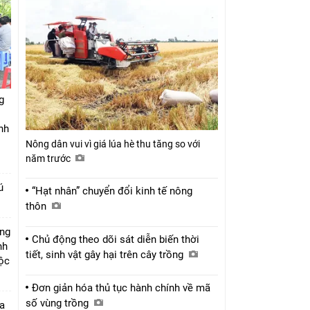
g
nh
Nông dân vui vì giá lúa hè thu tăng so với
năm trước
ú
“Hạt nhân” chuyển đổi kinh tế nông
thôn
úng
Chủ động theo dõi sát diễn biến thời
nh
tiết, sinh vật gây hại trên cây trồng
Lộc
Đơn giản hóa thủ tục hành chính về mã
số vùng trồng
a