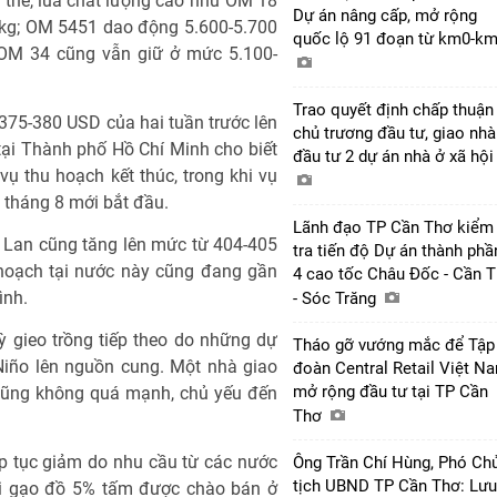
Cụ thể, lúa chất lượng cao như OM 18
Dự án nâng cấp, mở rộng
/kg; OM 5451 dao động 5.600-5.700
quốc lộ 91 đoạn từ km0-k
 OM 34 cũng vẫn giữ ở mức 5.100-
Trao quyết định chấp thuận
375-380 USD của hai tuần trước lên
chủ trương đầu tư, giao nhà
ại Thành phố Hồ Chí Minh cho biết
đầu tư 2 dự án nhà ở xã hộ
ụ thu hoạch kết thúc, trong khi vụ
 tháng 8 mới bắt đầu.
Lãnh đạo TP Cần Thơ kiểm
 Lan cũng tăng lên mức từ 404-405
tra tiến độ Dự án thành phầ
 hoạch tại nước này cũng đang gần
4 cao tốc Châu Đốc - Cần 
ình.
- Sóc Trăng
ỳ gieo trồng tiếp theo do những dự
Tháo gỡ vướng mắc để Tập
Niño lên nguồn cung. Một nhà giao
đoàn Central Retail Việt N
mở rộng đầu tư tại TP Cần
 cũng không quá mạnh, chủ yếu đến
Thơ
iếp tục giảm do nhu cầu từ các nước
Ông Trần Chí Hùng, Phó Ch
tịch UBND TP Cần Thơ: Lưu
ại gạo đồ 5% tấm được chào bán ở