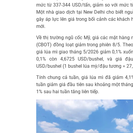
mức từ 337-344 USD/tấn, giảm so với mức t
Một nhà giao dịch tại New Delhi cho biết ng
gây áp lực lên giá trong bối cảnh các khách
mới.
Về thị trường ngũ cốc Mỹ, giá các mặt hàng 
(CBOT) đồng loạt giảm trong phiên 8/5. Theo 
giá lúa mì giao tháng 5/2026 giảm 0,1% xuố
0,1% còn 4,6725 USD/bushel, và giá đậ
USD/bushel (1 bushel lúa mỳ/đậu tương = 27,2
Tính chung cả tuần, giá lúa mì đã giảm 4,
tuần giảm giá đầu tiên sau khoảng một thán
1% sau hai tuần tăng liên tiếp.