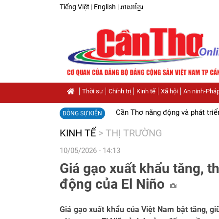
Tiếng Việt
|
English
|
ភាសាខ្មែរ
Thời sự
Chính trị
Kinh tế
Xã hội
An ninh-Pháp
Cần Thơ năng động và phát triể
DÒNG SỰ KIỆN
KINH TẾ
>
THỊ TRƯỜNG
10/05/2026 - 14:13
Giá gạo xuất khẩu tăng, th
động của El Niño
Giá gạo xuất khẩu của Việt Nam bật tăng, giữ