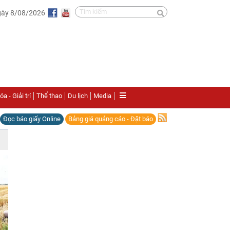
gày 8/08/2026
a - Giải trí
Thể thao
Du lịch
Media
Đọc báo giấy Online
Bảng giá quảng cáo - Đặt báo