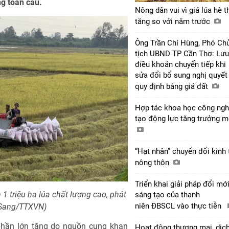
g toàn cầu.
Nông dân vui vì giá lúa hè t
tăng so với năm trước
Ông Trần Chí Hùng, Phó Ch
tịch UBND TP Cần Thơ: Lưu
điều khoản chuyển tiếp khi
sửa đổi bổ sung nghị quyết
quy định bảng giá đất
Hợp tác khoa học công ngh
tạo động lực tăng trưởng 
“Hạt nhân” chuyển đổi kinh 
nông thôn
Triển khai giải pháp đổi mớ
1 triệu ha lúa chất lượng cao, phát
sáng tạo của thanh
niên ĐBSCL vào thực tiễn
 Sang/TTXVN)
phần lớn tăng do nguồn cung khan
Hoạt động thương mại, dịc