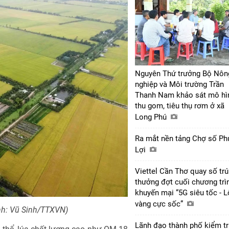
Nguyên Thứ trưởng Bộ Nôn
nghiệp và Môi trường Trần
Thanh Nam khảo sát mô hì
thu gom, tiêu thụ rơm ở xã
Long Phú
Ra mắt nền tảng Chợ số Ph
Lợi
Viettel Cần Thơ quay số tr
thưởng đợt cuối chương trì
khuyến mại “5G siêu tốc - 
vàng cực sốc”
Ảnh: Vũ Sinh/TTXVN)
Lãnh đạo thành phố kiểm tr