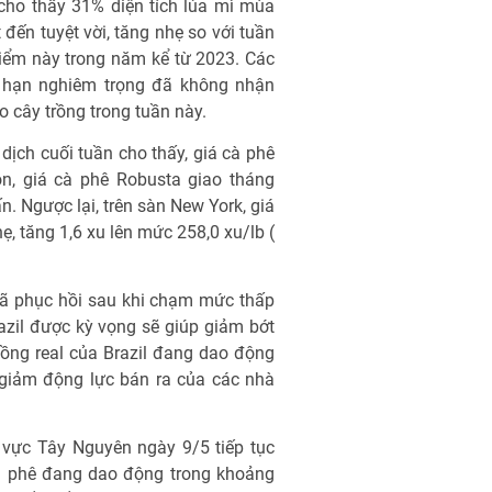
ho thấy 31% diện tích lúa mì mùa
đến tuyệt vời, tăng nhẹ so với tuần
iểm này trong năm kể từ 2023. Các
ô hạn nghiêm trọng đã không nhận
 cây trồng trong tuần này.
 dịch cuối tuần cho thấy, giá cà phê
don, giá cà phê Robusta giao tháng
 Ngược lại, trên sàn New York, giá
, tăng 1,6 xu lên mức 258,0 xu/lb (
đã phục hồi sau khi chạm mức thấp
azil được kỳ vọng sẽ giúp giảm bớt
đồng real của Brazil đang dao động
giảm động lực bán ra của các nhà
u vực Tây Nguyên ngày 9/5 tiếp tục
à phê đang dao động trong khoảng