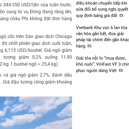
điều khoản chuyển tiếp khi
ừ 344-350 USD/tấn của tuần trước.
sửa đổi bổ sung nghị quyết
uồn cung từ vụ Đông đang tăng lên,
quy định bảng giá đất
 hàng châu Phi không đặt đơn hàng
Vietbank Khu vực 6 lan tỏa
văn hóa gắn kết, đưa giải
ngũ cốc trên Sàn giao dịch Chicago
pháp tài chính đến gần khá
đó chốt phiên giao dịch cuối tuần,
hàng
ng 6,115 USD/bushel. Giá ngô giảm
u tương giảm 0,2% xuống 11,90
Giải tỏa nỗi lo “mua được,
 kg; 1 bushel ngô = 25,4 kg).
khó nuôi”, VinFast VF 3 chi
phục người dùng Việt
1% và giá ngô giảm 2,7%, đánh dấu
g. Giá đậu tương cũng giảm khoảng