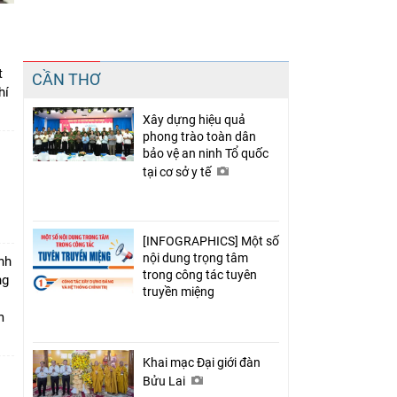
Chia sẻ
t
CẦN THƠ
Facebook
hí
Xây dựng hiệu quả
phong trào toàn dân
bảo vệ an ninh Tổ quốc
tại cơ sở y tế
[INFOGRAPHICS] Một số
nội dung trọng tâm
nh
trong công tác tuyên
ng
truyền miệng
m
Khai mạc Đại giới đàn
Bửu Lai