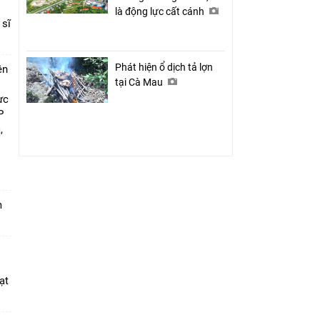
là động lực cất cánh
 sĩ
Phát hiện ổ dịch tả lợn
ên
tại Cà Mau
ực
P
,
i
m
ạt