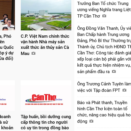
Trưởng Ban Tổ chức Trung
ương viếng Nghĩa trang Liệt
TP Cần Thơ
Ông Đồng Văn Thanh, Ủy vi
Ban Chấp hành Trung ương
, Phó
C.P. Việt Nam chính thức
Đảng, Phó Bí thư Thường tr
yên
vận hành Nhà máy sản
Thành ủy, Chủ tịch HĐND T
ểu Quốc
xuất thức ăn thủy sản Cà
óp ý dự
Cần Thơ: Công tác đánh giá
Mau
sửa đổi)
xếp loại cán bộ phải gắn vớ
kết quả thực hiện nhiệm vụ,
sản phẩm đầu ra
Ông Trương Cảnh Tuyên là
việc với Tập đoàn FPT
Báo và Phát thanh, Truyền
hình Cần Thơ kiện toàn tổ
chức, nâng cao hiệu quả ho
doanh
Tập huấn, bồi dưỡng cung
động
à sử
cấp thông tin cho người
ài khoản
có uy tín trong đồng bào