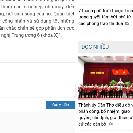
 thăm các xí nghiệp, nhà máy, đến
7 thành phố trực thuộc Tru
ng, nơi sinh sống của họ. Quán triệt
ương quyết tâm bứt phá từ
p công nhân và sử dụng tốt những
các phong trào thi đua
ân chắc chắn sẽ góp phần tích cực
i nghị Trung ương 6 (khóa X)”.
ĐỌC NHIỀU
Gửi ý kiến
Thành ủy Cần Thơ điều độn
phân công, bổ nhiệm, giao
quyền, chỉ định, giới thiệu 
cử các cán bộ