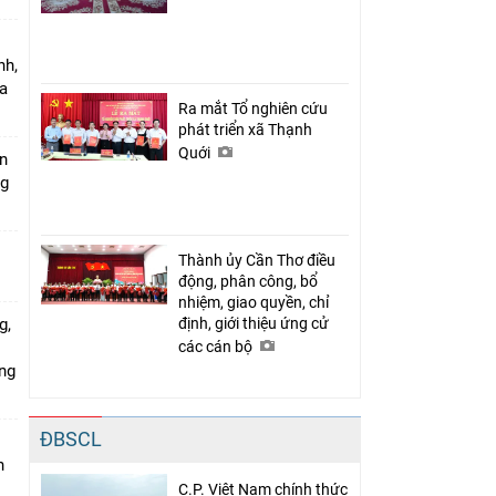
nh,
a
Ra mắt Tổ nghiên cứu
phát triển xã Thạnh
Quới
án
ng
Thành ủy Cần Thơ điều
động, phân công, bổ
nhiệm, giao quyền, chỉ
g,
định, giới thiệu ứng cử
các cán bộ
ứng
ĐBSCL
n
C.P. Việt Nam chính thức