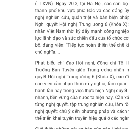
(TTXVN)- Ngày 20-3, tại Hà Nội, các cán bộ 
thành phố khu vực phía Bắc và các đảng ủy
nghị nghiên cứu, quán triệt và bàn biện pháp
Nghị quyết Hội nghị Trung ương 6 (Khóa X):
nhân Việt Nam thời kỳ đẩy mạnh công nghiệp h
lực lãnh đạo và sức chiến đấu của tổ chức cơ
bộ, đảng viên; “Tiếp tục hoàn thiện thể chế 
chủ nghĩa....
Phát biểu chỉ đạo Hội nghị, đồng chí Tô 
Trưởng Ban Tuyên giáo Trung ương nhấn mạ
quyết Hội nghị Trung ương 6 (Khóa X), các đ
cáo viên cần nhận thức rõ ý nghĩa, tầm quan
hành lần này trong việc thực hiện Nghị quyết
nhanh, bền vững của nước ta hiện nay. Cần xá
từng nghị quyết, tập trung nghiên cứu, làm r
nghị quyết; chú ý đến phương pháp và cách t
thể triển khai tuyên truyền hiệu quả ở các ngà