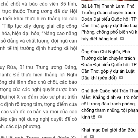
chủ chốt và báo cáo viên 35 tỉnh,
Bà Lê Thị Thanh Lam, Phó
 trực thuộc Trung ương đã dự Hội
Trưởng đoàn chuyên trách
 triển khai thực hiện thắng lợi các
Đoàn Đại biểu Quốc hội TP
Cần Thơ, góp ý dự thảo Luậ
 “Tiếp tục xây dựng giai cấp công
Phòng, chống phổ biến vũ k
óa, hiện đại hóa; “Nâng cao năng
hủy diệt hàng loạt
 sở đảng và chất lượng đội ngũ cán
kinh tế thị trường định hướng xã hội
Ông Đào Chí Nghĩa, Phó
Trưởng đoàn chuyên trách
Đoàn Đại biểu Quốc hội TP
Huy Rứa, Bí thư Trung ương Đảng,
Cần Thơ, góp ý dự án Luật
nh: Để thực hiện thắng lợi Nghị
Dầu khí (sửa đổi)
ồng chí lãnh đạo chủ chốt, các báo
 trọng của các nghị quyết được ban
Chủ tịch Quốc hội Trần Tha
 Đại hội X và đảm bảo sự phát triển
Mẫn: Khẳng định vai trò nò
cốt trong đấu tranh phòng,
c định rõ trọng tâm, trọng điểm của
chống tham nhũng, tội phạ
õ các vấn đề cơ bản và mới của các
kinh tế
iếp cận nội dung nghị quyết để có
nh, các địa phương.
Khai mạc Đại giới đàn Bửu
Lai