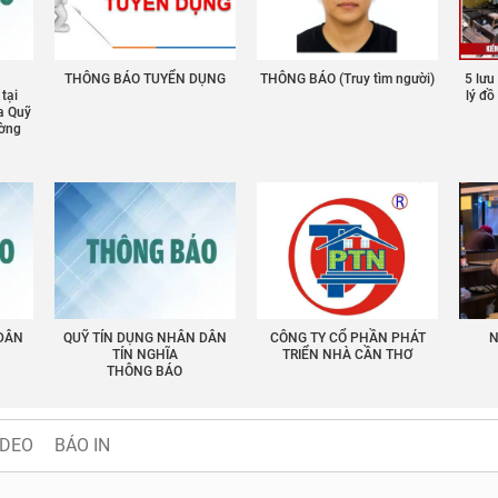
THÔNG BÁO TUYỂN DỤNG
THÔNG BÁO (Truy tìm người)
5 lưu
 tại
lý đ
a Quỹ
ường
 DÂN
QUỸ TÍN DỤNG NHÂN DÂN
CÔNG TY CỔ PHẦN PHÁT
N
TÍN NGHĨA
TRIỂN NHÀ CẦN THƠ
THÔNG BÁO
IDEO
BÁO IN