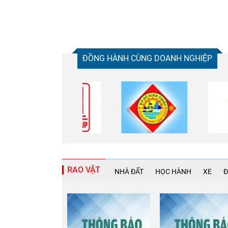
ĐỒNG HÀNH CÙNG DOANH NGHIỆP
RAO VẶT
NHÀ ĐẤT
HỌC HÀNH
XE
Đ