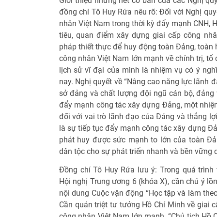
Giới thiệu những nét cơ bản của các Nghị quy
đồng chí Tô Huy Rứa nêu rõ: Đối với Nghị quy
nhân Việt Nam trong thời kỳ đẩy mạnh CNH, H
tiêu, quan điểm xây dựng giai cấp công nhân
pháp thiết thực để huy động toàn Đảng, toàn h
công nhân Việt Nam lớn mạnh về chính trị, tổ
lịch sử vĩ đại của mình là nhiệm vụ có ý nghĩ
nay. Nghị quyết về “Nâng cao năng lực lãnh đ
sở đảng và chất lượng đội ngũ cán bộ, đảng v
đẩy mạnh công tác xây dựng Đảng, một nhiệm 
đối với vai trò lãnh đạo của Đảng và thắng lợ
là sự tiếp tục đẩy mạnh công tác xây dựng Đả
phát huy được sức mạnh to lớn của toàn Đảng
dân tộc cho sự phát triển nhanh và bền vững c
Đồng chí Tô Huy Rứa lưu ý: Trong quá trình t
Hội nghị Trung ương 6 (khóa X), cần chú ý lồ
nội dung Cuộc vận động “Học tập và làm the
Cần quán triệt tư tưởng Hồ Chí Minh về giai 
công nhân Việt Nam lớn mạnh. “Chủ tịch Hồ Chí