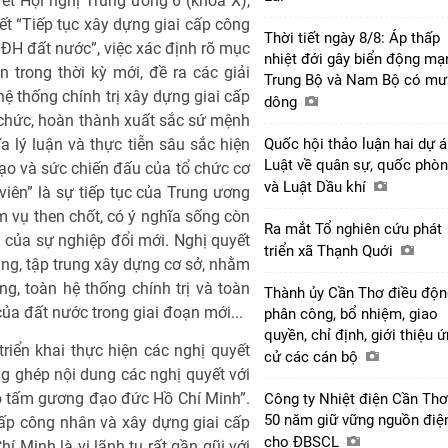
ết Hội nghị Trung ương 6 (khóa X),
ết “Tiếp tục xây dựng giai cấp công
Thời tiết ngày 8/8: Áp thấp
ĐH đất nước”, việc xác định rõ mục
nhiệt đới gây biển động mạ
 trong thời kỳ mới, đề ra các giải
Trung Bộ và Nam Bộ có mư
ệ thống chính trị xây dựng giai cấp
dông
 chức, hoàn thành xuất sắc sứ mệnh
a lý luận và thực tiễn sâu sắc hiện
Quốc hội thảo luận hai dự 
Luật về quân sự, quốc phò
ạo và sức chiến đấu của tổ chức cơ
và Luật Dầu khí
iên” là sự tiếp tục của Trung ương
vụ then chốt, có ý nghĩa sống còn
Ra mắt Tổ nghiên cứu phát
i của sự nghiệp đổi mới. Nghị quyết
triển xã Thạnh Quới
ng, tập trung xây dựng cơ sở, nhằm
, toàn hệ thống chính trị và toàn
Thành ủy Cần Thơ điều độn
ủa đất nước trong giai đoạn mới...
phân công, bổ nhiệm, giao
quyền, chỉ định, giới thiệu 
riển khai thực hiện các nghị quyết
cử các cán bộ
ng ghép nội dung các nghị quyết với
o tấm gương đạo đức Hồ Chí Minh”.
Công ty Nhiệt điện Cần Thơ
50 năm giữ vững nguồn điệ
cấp công nhân và xây dựng giai cấp
cho ĐBSCL
 Minh là vị lãnh tụ rất gần gũi với