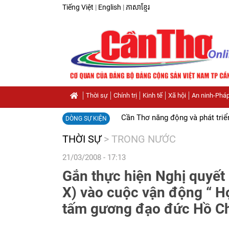
Tiếng Việt
|
English
|
ភាសាខ្មែរ
Thời sự
Chính trị
Kinh tế
Xã hội
An ninh-Pháp
Cần Thơ năng động và phát triể
DÒNG SỰ KIỆN
THỜI SỰ
>
TRONG NƯỚC
21/03/2008 - 17:13
Gắn thực hiện Nghị quyết
X) vào cuộc vận động “ H
tấm gương đạo đức Hồ Ch