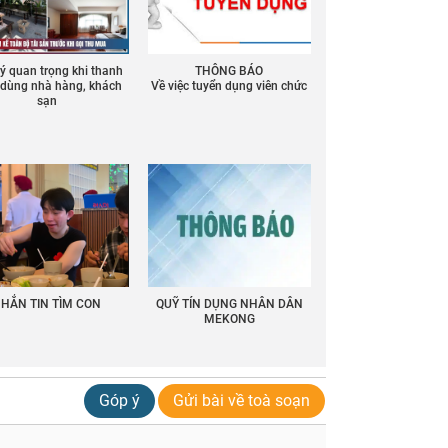
 ý quan trọng khi thanh
THÔNG BÁO
ồ dùng nhà hàng, khách
Về việc tuyển dụng viên chức
sạn
HẮN TIN TÌM CON
QUỸ TÍN DỤNG NHÂN DÂN
MEKONG
Góp ý
Gửi bài về toà soạn