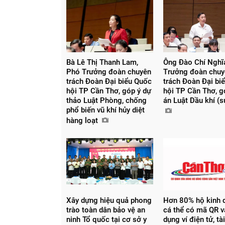
Bà Lê Thị Thanh Lam,
Ông Đào Chí Nghĩa
Phó Trưởng đoàn chuyên
Trưởng đoàn chu
trách Đoàn Đại biểu Quốc
trách Đoàn Đại bi
hội TP Cần Thơ, góp ý dự
hội TP Cần Thơ, g
thảo Luật Phòng, chống
án Luật Dầu khí (
phổ biến vũ khí hủy diệt
hàng loạt
Xây dựng hiệu quả phong
Hơn 80% hộ kinh 
trào toàn dân bảo vệ an
cá thể có mã QR v
ninh Tổ quốc tại cơ sở y
dụng ví điện tử, t