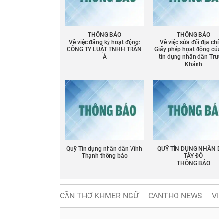
THÔNG BÁO
THÔNG BÁO
Về việc đăng ký hoạt động:
Về việc sửa đổi địa chỉ
CÔNG TY LUẬT TNHH TRẦN
Giấy phép họat động củ
Á
tín dụng nhân dân Tr
Khánh
Quỹ Tín dụng nhân dân Vĩnh
QUỸ TÍN DỤNG NHÂN
Thạnh thông báo
TÂY ĐÔ
THÔNG BÁO
CẦN THƠ KHMER NGỮ
CANTHO NEWS
V