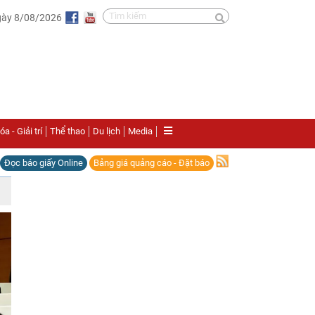
gày 8/08/2026
a - Giải trí
Thể thao
Du lịch
Media
Đọc báo giấy Online
Bảng giá quảng cáo - Đặt báo