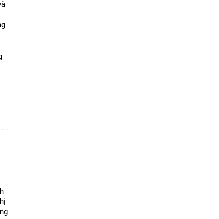
và
ang
g
ộ
nh
hị
ọng