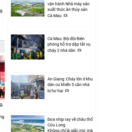
vận hành Nhà máy sản
xuất thức ăn thủy sản
ng
Cà Mau
Cà Mau: Bội đội Biên
phòng hỗ trợ dập tắt vụ
cháy 2 nhà dân
An Giang: Cháy lớn ở khu
dân cư khiến 5 căn nhà
bị hư hại
g,
ứng
Đưa nhịp ray về châu thổ
Cửu Long
Không chỉ là giấc mơ, mà