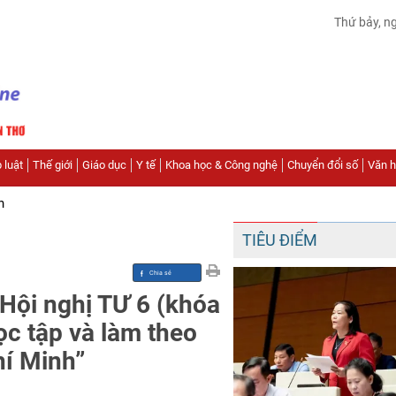
Thứ bảy, n
 luật
Thế giới
Giáo dục
Y tế
Khoa học & Công nghệ
Chuyển đổi số
Văn hó
n
TIÊU ĐIỂM
 Hội nghị TƯ 6 (khóa
ọc tập và làm theo
í Minh”