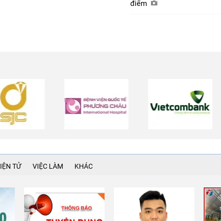
điểm
IỆN TỬ
VIỆC LÀM
KHÁC