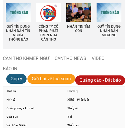
QUỸ TÍN DỤNG
CÔNG TY CỔ
NHẮN TIN TÌM
QUỸ TÍN DỤNG
NHÂN DÂN TÍN
PHẦN PHÁT
CON
NHÂN DÂN
NGHĨA
TRIỂN NHÀ
MEKONG
THÔNG BÁO
CẦN THƠ
CẦN THƠ KHMER NGỮ
CANTHO NEWS
VIDEO
BÁO IN
Góp ý
Gửi bài về toà soạn
Quảng cáo - Đặt báo
Thời sự
Chính trị
Kinh tế
Xã hội - Pháp luật
Quốc phòng - An ninh
Thế giới
Giáo dục
Y tế
Văn hóa - Giải trí
Thể thao