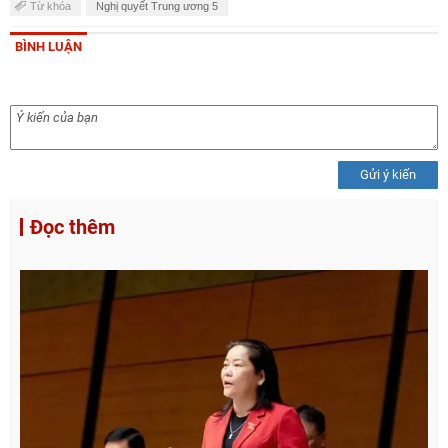
Từ khóa
Nghị quyết Trung ương 5
BÌNH LUẬN
Gửi ý kiến
Đọc thêm