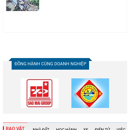
ĐỒNG HÀNH CÙNG DOANH NGHIỆP
RAO VẶT
NHÀ ĐẤT
HỌC HÀNH
XE
ĐIỆN TỬ
VIỆC