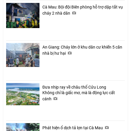
Cà Mau: Bội đội Biên phòng hỗ trợ dập tắt vụ
cháy 2 nhà dân
An Giang: Cháy lớn ở khu dân cư khiến 5 căn
nhà bị hư hại
Đưa nhịp ray về châu thổ Cửu Long
Không chỉ là giấc mơ, mà là động lực cất
cánh
Phát hiện ổ dịch tả lợn tại Cà Mau