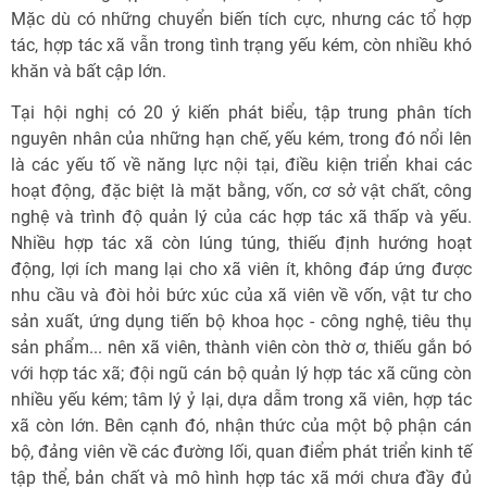
Mặc dù có những chuyển biến tích cực, nhưng các tổ hợp
tác, hợp tác xã vẫn trong tình trạng yếu kém, còn nhiều khó
khăn và bất cập lớn.
Tại hội nghị có 20 ý kiến phát biểu, tập trung phân tích
nguyên nhân của những hạn chế, yếu kém, trong đó nổi lên
là các yếu tố về năng lực nội tại, điều kiện triển khai các
hoạt động, đặc biệt là mặt bằng, vốn, cơ sở vật chất, công
nghệ và trình độ quản lý của các hợp tác xã thấp và yếu.
Nhiều hợp tác xã còn lúng túng, thiếu định hướng hoạt
động, lợi ích mang lại cho xã viên ít, không đáp ứng được
nhu cầu và đòi hỏi bức xúc của xã viên về vốn, vật tư cho
sản xuất, ứng dụng tiến bộ khoa học - công nghệ, tiêu thụ
sản phẩm... nên xã viên, thành viên còn thờ ơ, thiếu gắn bó
với hợp tác xã; đội ngũ cán bộ quản lý hợp tác xã cũng còn
nhiều yếu kém; tâm lý ỷ lại, dựa dẫm trong xã viên, hợp tác
xã còn lớn. Bên cạnh đó, nhận thức của một bộ phận cán
bộ, đảng viên về các đường lối, quan điểm phát triển kinh tế
tập thể, bản chất và mô hình hợp tác xã mới chưa đầy đủ