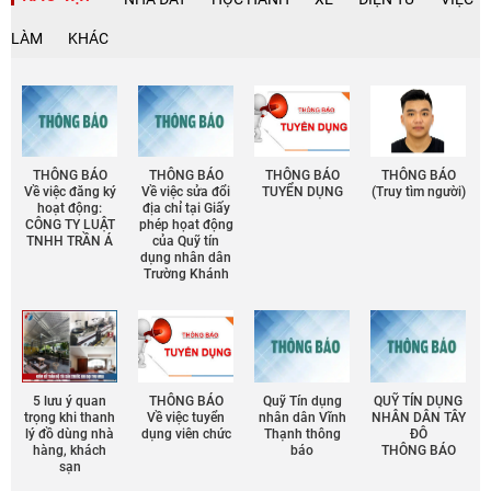
LÀM
KHÁC
THÔNG BÁO
THÔNG BÁO
THÔNG BÁO
THÔNG BÁO
Về việc đăng ký
Về việc sửa đổi
TUYỂN DỤNG
(Truy tìm người)
hoạt động:
địa chỉ tại Giấy
CÔNG TY LUẬT
phép họat động
TNHH TRẦN Á
của Quỹ tín
dụng nhân dân
Trường Khánh
5 lưu ý quan
THÔNG BÁO
Quỹ Tín dụng
QUỸ TÍN DỤNG
trọng khi thanh
Về việc tuyển
nhân dân Vĩnh
NHÂN DÂN TÂY
lý đồ dùng nhà
dụng viên chức
Thạnh thông
ĐÔ
hàng, khách
báo
THÔNG BÁO
sạn