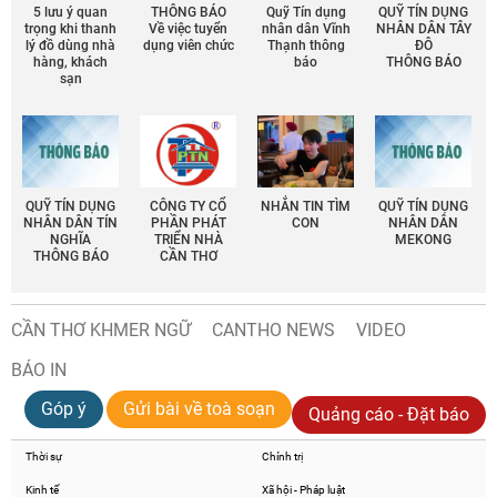
5 lưu ý quan
THÔNG BÁO
Quỹ Tín dụng
QUỸ TÍN DỤNG
trọng khi thanh
Về việc tuyển
nhân dân Vĩnh
NHÂN DÂN TÂY
lý đồ dùng nhà
dụng viên chức
Thạnh thông
ĐÔ
hàng, khách
báo
THÔNG BÁO
sạn
QUỸ TÍN DỤNG
CÔNG TY CỔ
NHẮN TIN TÌM
QUỸ TÍN DỤNG
NHÂN DÂN TÍN
PHẦN PHÁT
CON
NHÂN DÂN
NGHĨA
TRIỂN NHÀ
MEKONG
THÔNG BÁO
CẦN THƠ
CẦN THƠ KHMER NGỮ
CANTHO NEWS
VIDEO
BÁO IN
Góp ý
Gửi bài về toà soạn
Quảng cáo - Đặt báo
Thời sự
Chính trị
Kinh tế
Xã hội - Pháp luật