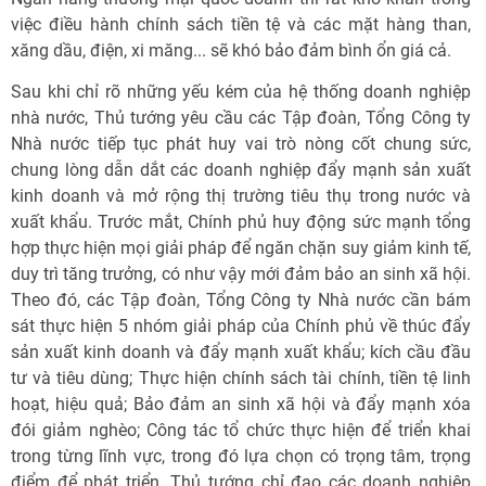
việc điều hành chính sách tiền tệ và các mặt hàng than,
xăng dầu, điện, xi măng... sẽ khó bảo đảm bình ổn giá cả.
Sau khi chỉ rõ những yếu kém của hệ thống doanh nghiệp
nhà nước, Thủ tướng yêu cầu các Tập đoàn, Tổng Công ty
Nhà nước tiếp tục phát huy vai trò nòng cốt chung sức,
chung lòng dẫn dắt các doanh nghiệp đẩy mạnh sản xuất
kinh doanh và mở rộng thị trường tiêu thụ trong nước và
xuất khẩu. Trước mắt, Chính phủ huy động sức mạnh tổng
hợp thực hiện mọi giải pháp để ngăn chặn suy giảm kinh tế,
duy trì tăng trưởng, có như vậy mới đảm bảo an sinh xã hội.
Theo đó, các Tập đoàn, Tổng Công ty Nhà nước cần bám
sát thực hiện 5 nhóm giải pháp của Chính phủ về thúc đẩy
sản xuất kinh doanh và đẩy mạnh xuất khẩu; kích cầu đầu
tư và tiêu dùng; Thực hiện chính sách tài chính, tiền tệ linh
hoạt, hiệu quả; Bảo đảm an sinh xã hội và đẩy mạnh xóa
đói giảm nghèo; Công tác tổ chức thực hiện để triển khai
trong từng lĩnh vực, trong đó lựa chọn có trọng tâm, trọng
điểm để phát triển. Thủ tướng chỉ đạo các doanh nghiệp