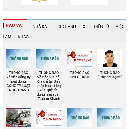
RAO VẶT
NHÀ ĐẤT
HỌC HÀNH
XE
ĐIỆN TỬ
VIỆC
LÀM
KHÁC
THÔNG BÁO
THÔNG BÁO
THÔNG BÁO
THÔNG BÁO
Về việc đăng ký
Về việc sửa đổi
TUYỂN DỤNG
(Truy tìm người)
hoạt động:
địa chỉ tại Giấy
CÔNG TY LUẬT
phép họat động
TNHH TRẦN Á
của Quỹ tín
dụng nhân dân
Trường Khánh