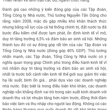
Thiện Nhân và lãnh đạo các Bộ, ngành chức năng.
Đánh giá cao những ý kiến đóng góp của các Tập đoàn,
Tổng Công ty Nhà nước, Thủ tướng Nguyễn Tấn Dũng cho
rằng, năm 2008, mặc dù gặp nhiều khó khăn thách thức
nhưng bằng nỗ lực của cả hệ thống chính trị, đất nước ta đã
bước đầu kiềm chế được lạm phát, ổn định kinh tế vĩ mô,
duy trì tăng trưởng 6,5% và đảm bảo an sinh xã hội. Những
thành tựu đó có sự đóng góp rất lớn của các Tập đoàn và
Tổng Công ty Nhà nước (đóng góp 40% GDP). Thủ tướng
nhấn mạnh, các Tập đoàn, Tổng Công ty Nhà nước có ý
nghĩa quan trọng giúp Chính phủ trong điều hành kinh tế vĩ
mô nhằm duy trì tăng trưởng và đảm bảo an sinh xã hội,
nhất là trước bối cảnh nền kinh tế thế giới suy giảm thì việc
hạ lãi suất, bình ổn giá... phải dựa vào các doanh nghiệp
nhà nước. Đặc biệt là trong điều kiện khó khăn, các doanh
nghiệp vẫn khẳng định vai trò trong sản xuất kinh doanh với
doanh thu và lợi nhuận tăng hơn năm trước, đồng thời đảm
bảo việc làm và thu nhập cho người lao động. Không có các
Ngân hàng thương mại quốc doanh thì rất khó khăn trong