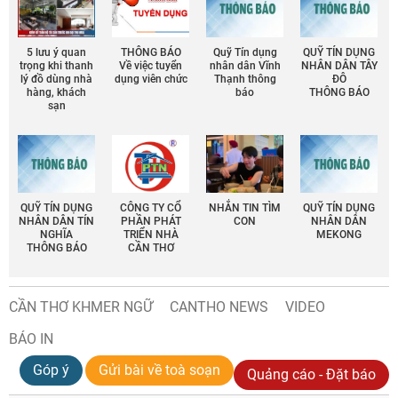
5 lưu ý quan
THÔNG BÁO
Quỹ Tín dụng
QUỸ TÍN DỤNG
trọng khi thanh
Về việc tuyển
nhân dân Vĩnh
NHÂN DÂN TÂY
lý đồ dùng nhà
dụng viên chức
Thạnh thông
ĐÔ
hàng, khách
báo
THÔNG BÁO
sạn
QUỸ TÍN DỤNG
CÔNG TY CỔ
NHẮN TIN TÌM
QUỸ TÍN DỤNG
NHÂN DÂN TÍN
PHẦN PHÁT
CON
NHÂN DÂN
NGHĨA
TRIỂN NHÀ
MEKONG
THÔNG BÁO
CẦN THƠ
CẦN THƠ KHMER NGỮ
CANTHO NEWS
VIDEO
BÁO IN
Góp ý
Gửi bài về toà soạn
Quảng cáo - Đặt báo