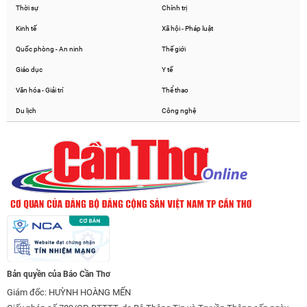
Thời sự
Chính trị
Kinh tế
Xã hội - Pháp luật
Quốc phòng - An ninh
Thế giới
Giáo dục
Y tế
Văn hóa - Giải trí
Thể thao
Du lịch
Công nghệ
Bản quyền của Báo Cần Thơ
Giám đốc: HUỲNH HOÀNG MẾN