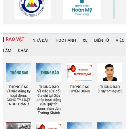
RAO VẶT
NHÀ ĐẤT
HỌC HÀNH
XE
ĐIỆN TỬ
VIỆC
LÀM
KHÁC
THÔNG BÁO
THÔNG BÁO
THÔNG BÁO
THÔNG BÁO
Về việc đăng ký
Về việc sửa đổi
TUYỂN DỤNG
(Truy tìm người)
hoạt động:
địa chỉ tại Giấy
CÔNG TY LUẬT
phép họat động
TNHH TRẦN Á
của Quỹ tín
dụng nhân dân
Trường Khánh