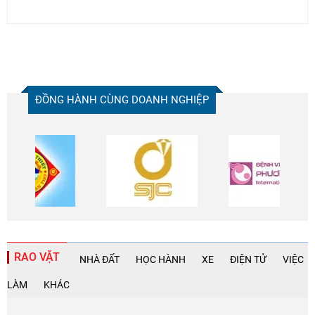
ĐỒNG HÀNH CÙNG DOANH NGHIỆP
RAO VẶT
NHÀ ĐẤT
HỌC HÀNH
XE
ĐIỆN TỬ
VIỆC
LÀM
KHÁC