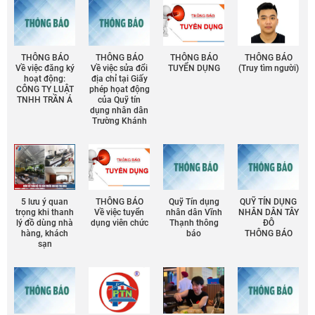
THÔNG BÁO
THÔNG BÁO
THÔNG BÁO
THÔNG BÁO
Về việc đăng ký
Về việc sửa đổi
TUYỂN DỤNG
(Truy tìm người)
hoạt động:
địa chỉ tại Giấy
CÔNG TY LUẬT
phép họat động
TNHH TRẦN Á
của Quỹ tín
dụng nhân dân
Trường Khánh
5 lưu ý quan
THÔNG BÁO
Quỹ Tín dụng
QUỸ TÍN DỤNG
trọng khi thanh
Về việc tuyển
nhân dân Vĩnh
NHÂN DÂN TÂY
lý đồ dùng nhà
dụng viên chức
Thạnh thông
ĐÔ
hàng, khách
báo
THÔNG BÁO
sạn