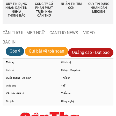
QUỸ TÍN DỤNG
CÔNG TY CỔ
NHẮN TIN TÌM
QUỸ TÍN DỤNG
NHÂN DÂN TÍN
PHẦN PHÁT
CON
NHÂN DÂN
NGHĨA
TRIỂN NHÀ
MEKONG
THÔNG BÁO
CẦN THƠ
CẦN THƠ KHMER NGỮ
CANTHO NEWS
VIDEO
BÁO IN
Góp ý
Gửi bài về toà soạn
Quảng cáo - Đặt báo
Thời sự
Chính trị
Kinh tế
Xã hội - Pháp luật
Quốc phòng - An ninh
Thế giới
Giáo dục
Y tế
Văn hóa - Giải trí
Thể thao
Du lịch
Công nghệ