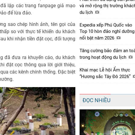
 đã lập các trang fanpage giả mạo
và mở rộng thị trường khác
du lịch
Đảo để lừa đảo.
ng sao chép hình ảnh, tên gọi của
Expedia xếp Phú Quốc vào
hấp so với thực tế khiến du khách
Top 10 hòn đảo nghỉ dưỡng
nổi bật năm 2026
u khi nhận tiền đặt cọc, đối tượng
Tăng cường bảo đảm an to
ng đã đưa ra khuyến cáo, du khách
trong hoạt động du lịch
hi đặt cọc thông qua lời giới thiệu,
Khai mạc Lễ hội Ẩm thực
 qua các kênh chính thống. Đặc biệt
“Hương sắc Tây Đô 2026”
thường.
ĐỌC NHIỀU