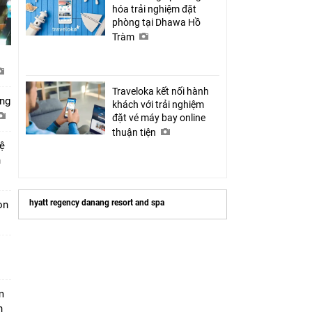
hóa trải nghiệm đặt
phòng tại Dhawa Hồ
Tràm
Traveloka kết nối hành
ớng
khách với trải nghiệm
đặt vé máy bay online
thuận tiện
hệ
n
hyatt regency danang resort and spa
ion
m
h