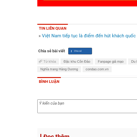
TIN LIÊN QUAN
»
Việt Nam tiếp tục là điểm đến hút khách quốc
Chia sẻ bài viết
Từ khóa
Đặc khu Côn Đảo
Fanpage giả mạo
Du 
Nghĩa trang Hàng Dương
condao.com.vn
BÌNH LUẬN
Đọc thêm