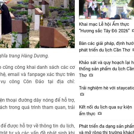
Khai mạc Lễ hội Ẩm thực
“Hương sắc Tây Đô 2026”
Bàn các giải pháp, định hư
phát triển du lịch Cần Thơ
ghĩa trang Hàng Dương.
Khảo sát và quy hoạch lại 
o cũng công khai danh sách các cơ
thống sản phẩm du lịch Cầ
 hệ, email và fanpage xác thực trên
Thơ
vụ công Côn Đảo tại địa chỉ:
Trải nghiệm hè với staycat
ện thoại đường dây nóng để hỗ trợ,
Kết nối du lịch qua sự kiện
ch trong quá trình tham quan, trải
ẩm thực
để được hỗ trợ về thông tin du lịch,
Phát triển đa dạng sản phẩ
và mở rộng thị trường khác
trật tự và các vấn đề phát sinh khi