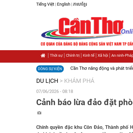
Tiếng Việt
|
English
|
ភាសាខ្មែរ
Thời sự
Chính trị
Kinh tế
Xã hội
An ninh-Pháp
Cần Thơ năng động và phát triể
DÒNG SỰ KIỆN
DU LỊCH
>
KHÁM PHÁ
07/06/2026 - 08:18
Cảnh báo lừa đảo đặt phò
Chính quyền đặc khu Côn Đảo, Thành phố H