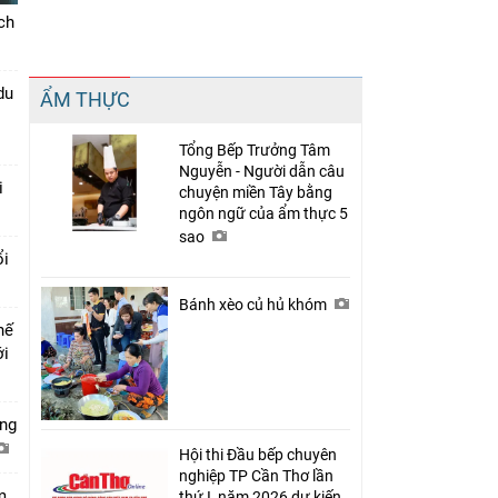
ch
Chia sẻ
du
ẨM THỰC
Facebook
Tổng Bếp Trưởng Tâm
Nguyễn - Người dẫn câu
i
chuyện miền Tây bằng
ngôn ngữ của ẩm thực 5
sao
ổi
Bánh xèo củ hủ khóm
hế
ới
ớng
Hội thi Đầu bếp chuyên
nghiệp TP Cần Thơ lần
m
thứ I, năm 2026 dự kiến