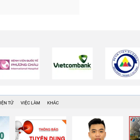
IỆN TỬ
VIỆC LÀM
KHÁC