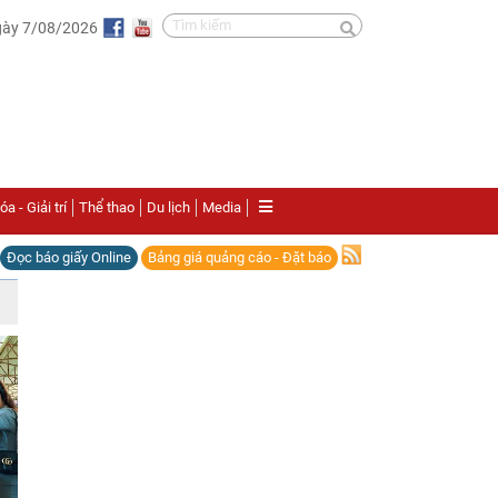
gày 7/08/2026
a - Giải trí
Thể thao
Du lịch
Media
Đọc báo giấy Online
Bảng giá quảng cáo - Đặt báo