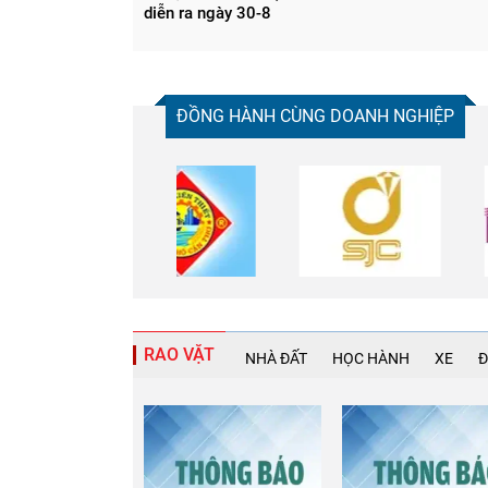
diễn ra ngày 30-8
ĐỒNG HÀNH CÙNG DOANH NGHIỆP
RAO VẶT
NHÀ ĐẤT
HỌC HÀNH
XE
Đ