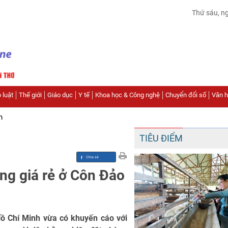
Thứ sáu, n
 luật
Thế giới
Giáo dục
Y tế
Khoa học & Công nghệ
Chuyển đổi số
Văn hó
n
TIÊU ĐIỂM
ng giá rẻ ở Côn Đảo
ồ Chí Minh vừa có khuyến cáo với