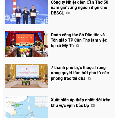
Công ty Nhiệt điện Cần Thơ 50
năm giữ vững nguồn điện cho
ĐBSCL
Đoàn công tác Sở Dân tộc và
Tôn giáo TP Cần Thơ làm việc
tại xã Mỹ Tú
7 thành phố trực thuộc Trung
ương quyết tâm bứt phá từ các
phong trào thi đua
Chia sẻ
Xuất hiện áp thấp nhiệt đới trên
khu vực vịnh Bắc Bộ
Facebook