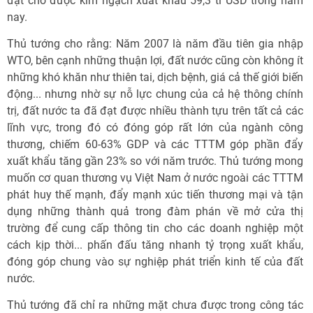
đạt cho được kim ngạch xuất khẩu 59,3 tỉ USD trong năm
nay.
Thủ tướng cho rằng: Năm 2007 là năm đầu tiên gia nhập
WTO, bên cạnh những thuận lợi, đất nước cũng còn không ít
những khó khăn như thiên tai, dịch bệnh, giá cả thế giới biến
động... nhưng nhờ sự nỗ lực chung của cả hệ thông chính
trị, đất nước ta đã đạt được nhiều thành tựu trên tất cả các
lĩnh vực, trong đó có đóng góp rất lớn của ngành công
thương, chiếm 60-63% GDP và các TTTM góp phần đẩy
xuất khẩu tăng gần 23% so với năm trước. Thủ tướng mong
muốn cơ quan thương vụ Việt Nam ở nước ngoài các TTTM
phát huy thế mạnh, đẩy mạnh xúc tiến thương mại và tận
dụng những thành quả trong đàm phán về mở cửa thị
trường để cung cấp thông tin cho các doanh nghiệp một
cách kịp thời... phấn đấu tăng nhanh tỷ trọng xuất khẩu,
đóng góp chung vào sự nghiệp phát triển kinh tế của đất
nước.
Thủ tướng đã chỉ ra những mặt chưa được trong công tác