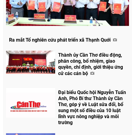
Ra mắt Tổ nghiên cứu phát triển xã Thạnh Quới
Thành ủy Cần Thơ điều động,
phân công, bổ nhiệm, giao
quyền, chỉ định, giới thiệu ứng
cử các cán bộ
Đại biểu Quốc hội Nguyễn Tuấn
Anh, Phó Bí thư Thành ủy Cần
Thơ, góp ý về Luật sửa đổi, bổ
sung một số điều của 10 luật
lĩnh vực nông nghiệp và môi
trường