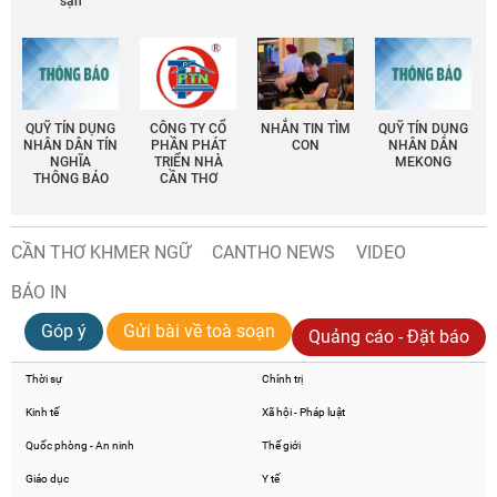
sạn
QUỸ TÍN DỤNG
CÔNG TY CỔ
NHẮN TIN TÌM
QUỸ TÍN DỤNG
NHÂN DÂN TÍN
PHẦN PHÁT
CON
NHÂN DÂN
NGHĨA
TRIỂN NHÀ
MEKONG
THÔNG BÁO
CẦN THƠ
CẦN THƠ KHMER NGỮ
CANTHO NEWS
VIDEO
BÁO IN
Góp ý
Gửi bài về toà soạn
Quảng cáo - Đặt báo
Thời sự
Chính trị
Kinh tế
Xã hội - Pháp luật
Quốc phòng - An ninh
Thế giới
Giáo dục
Y tế