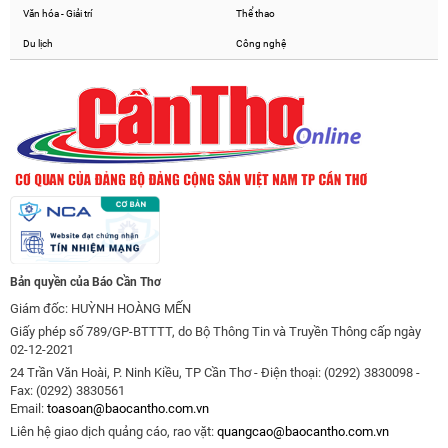
Văn hóa - Giải trí
Thể thao
Du lịch
Công nghệ
Bản quyền của Báo Cần Thơ
Giám đốc: HUỲNH HOÀNG MẾN
Giấy phép số 789/GP-BTTTT, do Bộ Thông Tin và Truyền Thông cấp ngày
02-12-2021
24 Trần Văn Hoài, P. Ninh Kiều, TP Cần Thơ - Điện thoại: (0292) 3830098 -
Fax: (0292) 3830561
Email:
toasoan@baocantho.com.vn
Liên hệ giao dịch quảng cáo, rao vặt:
quangcao@baocantho.com.vn