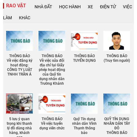
RAO VẶT
NHÀ ĐẤT
HỌC HÀNH
XE
ĐIỆN TỬ
VIỆC
LÀM
KHÁC
THÔNG BÁO
THÔNG BÁO
THÔNG BÁO
THÔNG BÁO
Về việc đăng ký
Về việc sửa đổi
TUYỂN DỤNG
(Truy tìm người)
hoạt động:
địa chỉ tại Giấy
CÔNG TY LUẬT
phép họat động
TNHH TRẦN Á
của Quỹ tín
dụng nhân dân
Trường Khánh
5 lưu ý quan
THÔNG BÁO
Quỹ Tín dụng
QUỸ TÍN DỤNG
trọng khi thanh
Về việc tuyển
nhân dân Vĩnh
NHÂN DÂN TÂY
lý đồ dùng nhà
dụng viên chức
Thạnh thông
ĐÔ
hàng, khách
báo
THÔNG BÁO