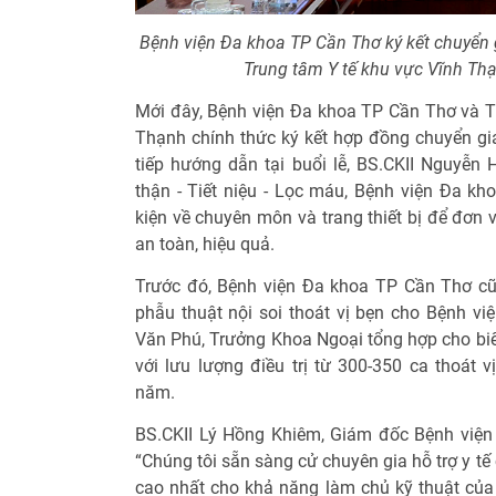
Bệnh viện Đa khoa TP Cần Thơ ký kết chuyển g
Trung tâm Y tế khu vực Vĩnh Th
Mới đây, Bệnh viện Đa khoa TP Cần Thơ và T
Thạnh chính thức ký kết hợp đồng chuyển gia
tiếp hướng dẫn tại buổi lễ, BS.CKII Nguyễ
thận - Tiết niệu - Lọc máu, Bệnh viện Đa kh
kiện về chuyên môn và trang thiết bị để đơn 
an toàn, hiệu quả.
Trước đó, Bệnh viện Đa khoa TP Cần Thơ cũ
phẫu thuật nội soi thoát vị bẹn cho Bệnh vi
Văn Phú, Trưởng Khoa Ngoại tổng hợp cho biế
với lưu lượng điều trị từ 300-350 ca thoát 
năm.
BS.CKII Lý Hồng Khiêm, Giám đốc Bệnh viện
“Chúng tôi sẵn sàng cử chuyên gia hỗ trợ y tế c
cao nhất cho khả năng làm chủ kỹ thuật của đ