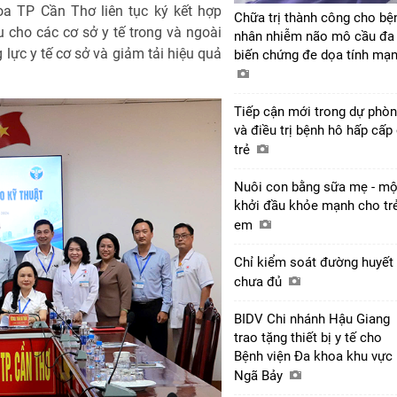
oa TP Cần Thơ liên tục ký kết hợp
Chữa trị thành công cho bệ
 cho các cơ sở y tế trong và ngoài
nhân nhiễm não mô cầu đa
lực y tế cơ sở và giảm tải hiệu quả
biến chứng đe dọa tính mạ
Tiếp cận mới trong dự phò
và điều trị bệnh hô hấp cấp
trẻ
Nuôi con bằng sữa mẹ - mộ
khởi đầu khỏe mạnh cho tr
em
Chỉ kiểm soát đường huyết 
chưa đủ
BIDV Chi nhánh Hậu Giang
trao tặng thiết bị y tế cho
Bệnh viện Đa khoa khu vực
Ngã Bảy