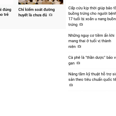
Cấp cứu kịp thời giúp bảo t
i đúng
Chỉ kiểm soát đường
buồng trứng cho người bện
o trẻ
huyết là chưa đủ
17 tuổi bị xoắn u nang buồ
trứng
Những nguy cơ tiềm ẩn khi
mang thai ở tuổi vị thành
niên
Cà phê là "thần dược" bảo 
gan
Nâng tầm kỹ thuật hỗ trợ s
sản theo tiêu chuẩn quốc t