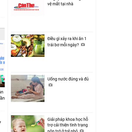
vệ mắt tại nhà
Điều gì xảy ra khi ăn 1
trái bơ mỗi ngày?
Uống nước đúng và đủ
án
Cần
Giải pháp khoa học hỗ
7
trợ cải thiện tình trạng
nôn trớ ở trẻ nhỏ