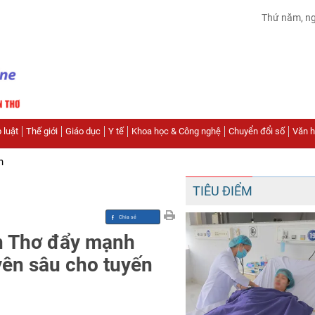
Thứ năm, n
 luật
Thế giới
Giáo dục
Y tế
Khoa học & Công nghệ
Chuyển đổi số
Văn hó
n
TIÊU ĐIỂM
n Thơ đẩy mạnh
yên sâu cho tuyến