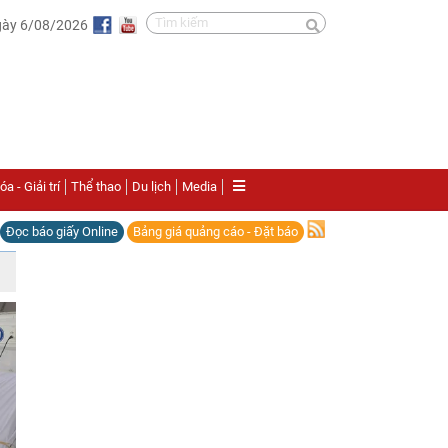
gày 6/08/2026
a - Giải trí
Thể thao
Du lịch
Media
Đọc báo giấy Online
Bảng giá quảng cáo - Đặt báo