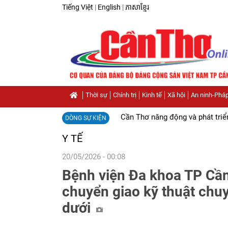
Tiếng Việt
|
English
|
ភាសាខ្មែរ
Thời sự
Chính trị
Kinh tế
Xã hội
An ninh-Pháp
Cần Thơ năng động và phát triể
DÒNG SỰ KIỆN
Y TẾ
20/05/2026 - 00:08
Bệnh viện Đa khoa TP Cầ
chuyển giao kỹ thuật chu
dưới