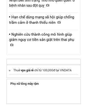
Nhận biết tình trạng "nhớ nhớ quên quên" ở
bệnh nhân sau đột quỵ
Hạn chế dùng mạng xã hội giúp chống
trầm cảm ở thanh thiếu niên
Nghiên cứu thành công mô hình giúp
giảm nguy cơ tiền sản giật trên thai phụ
Thuê
vps giá rẻ
chỉ từ 100,000đ tại VNDATA
Phụ nữ lông mày rậm