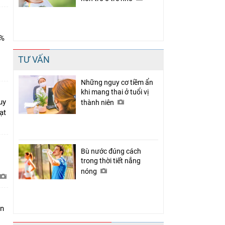
0%
TƯ VẤN
Những nguy cơ tiềm ẩn
khi mang thai ở tuổi vị
uy
thành niên
ạt
Bù nước đúng cách
trong thời tiết nắng
nóng
àn