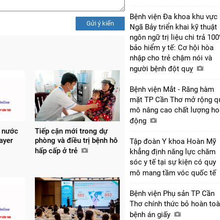
Bệnh viện Đa khoa khu vực
Gửi ý kiến
Ngã Bảy triển khai kỹ thuật
ngôn ngữ trị liệu chi trả 10
bảo hiểm y tế: Cơ hội hòa
nhập cho trẻ chậm nói và
người bệnh đột quỵ
Bệnh viện Mắt - Răng hàm
mặt TP Cần Thơ mở rộng q
mô nâng cao chất lượng ho
động
c nước
Tiếp cận mới trong dự
ayer
phòng và điều trị bệnh hô
Tập đoàn Y khoa Hoàn Mỹ
hấp cấp ở trẻ
khẳng định năng lực chăm
sóc y tế tại sự kiện có quy
mô mang tầm vóc quốc tế
Bệnh viện Phụ sản TP Cần
Thơ chính thức bỏ hoàn to
bệnh án giấy