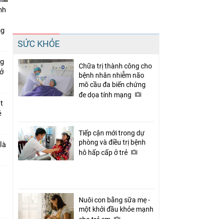
nh
ng
Chia sẻ
SỨC KHỎE
Facebook
ng
Chữa trị thành công cho
 ở
bệnh nhân nhiễm não
mô cầu đa biến chứng
đe dọa tính mạng
t
ẻ
Tiếp cận mới trong dự
phòng và điều trị bệnh
là
hô hấp cấp ở trẻ
Nuôi con bằng sữa mẹ -
một khởi đầu khỏe mạnh