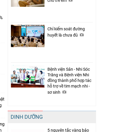
cho trẻ em
0%
Chỉ kiểm soát đường
huyết là chưa đủ
Bệnh viện Sản - Nhi Sóc
Trăng và Bệnh viện Nhi
đồng thành phố hợp tác
hỗ trợ về tim mạch nhi -
sơ sinh
hật
ng
DINH DƯỠNG
ăng
h
5 nguyên tắc vàng bảo