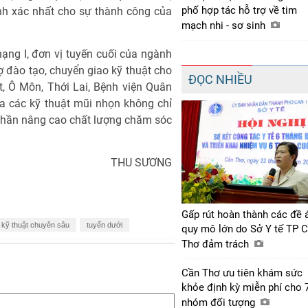
phố hợp tác hỗ trợ về tim
ính xác nhất cho sự thành công của
mạch nhi - sơ sinh
ạng I, đơn vị tuyến cuối của ngành
rợ đào tạo, chuyển giao kỹ thuật cho
ĐỌC NHIỀU
, Ô Môn, Thới Lai, Bệnh viện Quân
a các kỹ thuật mũi nhọn không chỉ
phần nâng cao chất lượng chăm sóc
THU SƯƠNG
Gấp rút hoàn thành các đề 
 kỹ thuật chuyên sâu
tuyến dưới
quy mô lớn do Sở Y tế TP 
Thơ đảm trách
Cần Thơ ưu tiên khám sức
khỏe định kỳ miễn phí cho 
nhóm đối tượng