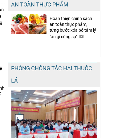
AN TOÀN THỰC PHẨM
ồn
h
Hoàn thiện chính sách
ng
an toàn thực phẩm,
từng bước xóa bỏ tâm lý
"ăn gì cũng sợ"
PHÒNG CHỐNG TÁC HẠI THUỐC
vệ
LÁ
inh
ế