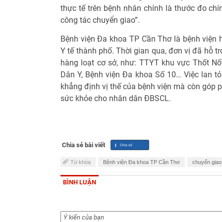
thực tế trên bệnh nhân chính là thước đo ch
công tác chuyển giao”.
Bệnh viện Đa khoa TP Cần Thơ là bệnh viện h
Y tế thành phố. Thời gian qua, đơn vị đã hỗ t
hàng loạt cơ sở, như: TTYT khu vực Thốt Nốt
Dân Y, Bệnh viện Đa khoa Số 10… Việc lan tỏ
khẳng định vị thế của bệnh viện mà còn góp 
sức khỏe cho nhân dân ĐBSCL.
Chia sẻ bài viết
Từ khóa
Bệnh viện Đa khoa TP Cần Thơ
chuyển giao
BÌNH LUẬN