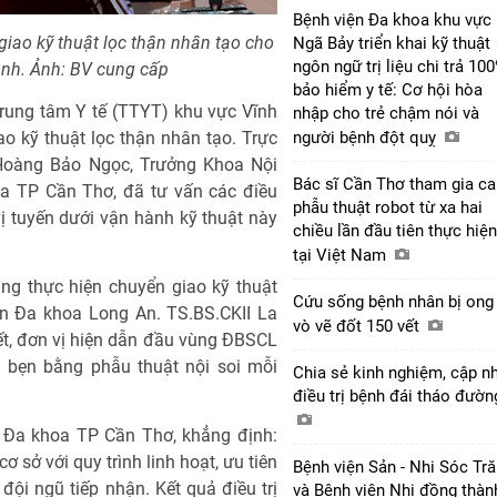
Bệnh viện Đa khoa khu vực
iao kỹ thuật lọc thận nhân tạo cho
Ngã Bảy triển khai kỹ thuật
ngôn ngữ trị liệu chi trả 10
ạnh. Ảnh: BV cung cấp
bảo hiểm y tế: Cơ hội hòa
rung tâm Y tế (TTYT) khu vực Vĩnh
nhập cho trẻ chậm nói và
o kỹ thuật lọc thận nhân tạo. Trực
người bệnh đột quỵ
n Hoàng Bảo Ngọc, Trưởng Khoa Nội
Bác sĩ Cần Thơ tham gia ca
oa TP Cần Thơ, đã tư vấn các điều
phẫu thuật robot từ xa hai
vị tuyến dưới vận hành kỹ thuật này
chiều lần đầu tiên thực hiện
tại Việt Nam
ng thực hiện chuyển giao kỹ thuật
Cứu sống bệnh nhân bị ong
ện Đa khoa Long An. TS.BS.CKII La
vò vẽ đốt 150 vết
t, đơn vị hiện dẫn đầu vùng ĐBSCL
vị bẹn bằng phẫu thuật nội soi mỗi
Chia sẻ kinh nghiệm, cập n
điều trị bệnh đái tháo đườ
 Đa khoa TP Cần Thơ, khẳng định:
ơ sở với quy trình linh hoạt, ưu tiên
Bệnh viện Sản - Nhi Sóc Tr
ội ngũ tiếp nhận. Kết quả điều trị
và Bệnh viện Nhi đồng thàn