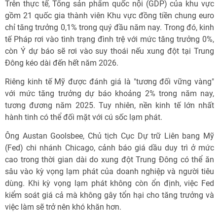
Trên thực tế, Tổng sản phẩm quốc nội (GDP) của khu vực
gồm 21 quốc gia thành viên Khu vực đồng tiền chung euro
chỉ tăng trưởng 0,1% trong quý đầu năm nay. Trong đó, kinh
tế Pháp rơi vào tình trạng đình trệ với mức tăng trưởng 0%,
còn Ý dự báo sẽ rơi vào suy thoái nếu xung đột tại Trung
Đông kéo dài đến hết năm 2026.
Riêng kinh tế Mỹ được đánh giá là "tương đối vững vàng"
với mức tăng trưởng dự báo khoảng 2% trong năm nay,
tương đương năm 2025. Tuy nhiên, nền kinh tế lớn nhất
hành tinh có thể đối mặt với cú sốc lạm phát.
Ông Austan Goolsbee, Chủ tịch Cục Dự trữ Liên bang Mỹ
(Fed) chi nhánh Chicago, cảnh báo giá dầu duy trì ở mức
cao trong thời gian dài do xung đột Trung Đông có thể ăn
sâu vào kỳ vọng lạm phát của doanh nghiệp và người tiêu
dùng. Khi kỳ vọng lạm phát không còn ổn định, việc Fed
kiểm soát giá cả mà không gây tổn hại cho tăng trưởng và
việc làm sẽ trở nên khó khăn hơn.