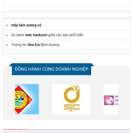
máy tách xương cá
So sánh
mức backcom
giữa các sàn phổ biến
Thông tin
One Era
Bình Dương
ĐỒNG HÀNH CÙNG DOANH NGHIỆP