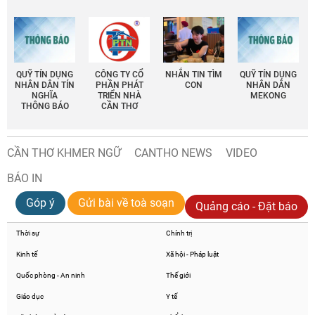
QUỸ TÍN DỤNG
CÔNG TY CỔ
NHẮN TIN TÌM
QUỸ TÍN DỤNG
NHÂN DÂN TÍN
PHẦN PHÁT
CON
NHÂN DÂN
NGHĨA
TRIỂN NHÀ
MEKONG
THÔNG BÁO
CẦN THƠ
CẦN THƠ KHMER NGỮ
CANTHO NEWS
VIDEO
BÁO IN
Góp ý
Gửi bài về toà soạn
Quảng cáo - Đặt báo
Thời sự
Chính trị
Kinh tế
Xã hội - Pháp luật
Quốc phòng - An ninh
Thế giới
Giáo dục
Y tế