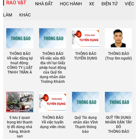
RAO VẶT
NHÀ ĐẤT
HỌC HÀNH
XE
ĐIỆN TỬ
VIỆC
LÀM
KHÁC
THÔNG BÁO
THÔNG BÁO
THÔNG BÁO
THÔNG BÁO
Về việc đăng ký
Về việc sửa đổi
TUYỂN DỤNG
(Truy tìm người)
hoạt động:
địa chỉ tại Giấy
CÔNG TY LUẬT
phép họat động
TNHH TRẦN Á
của Quỹ tín
dụng nhân dân
Trường Khánh
5 lưu ý quan
THÔNG BÁO
Quỹ Tín dụng
QUỸ TÍN DỤNG
trọng khi thanh
Về việc tuyển
nhân dân Vĩnh
NHÂN DÂN TÂY
lý đồ dùng nhà
dụng viên chức
Thạnh thông
ĐÔ
hàng, khách
báo
THÔNG BÁO
sạn