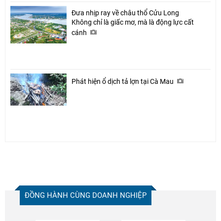
Đưa nhịp ray về châu thổ Cửu Long
Không chỉ là giấc mơ, mà là động lực cất
cánh
Phát hiện ổ dịch tả lợn tại Cà Mau
ĐỒNG HÀNH CÙNG DOANH NGHIỆP