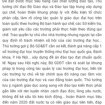
Để đạt được mục tiêu nâng cao chất lượng đào tạo, Thủ
tướng chỉ đạo Bộ Giáo dục và Đào tạo tập trung xây dựng
qui chế, hoàn thiện khung pháp lý với điều kiện tổ chức
phân cấp, làm rõ công tác quản lý giáo dục đại học trên
toàn quốc theo hướng Bộ ban hành qui chế, các Sở kiểm tra,
giám sát yêu cầu các trường phải thực hiện theo đúng qui
chế. Trao quyền tự chủ cho nhà trường nhưng ngược lại cần
quy định rõ trách nhiệm xã hội của các trường đại học...
Thủ tướng gợi ý, Bộ GD&ĐT cần sơ kết, đánh giá nâng cấp 1
số trường đại học truyền thống như Đại học quốc gia, Bách
khoa, Y Hà Nội... xây dựng đề án đào tạo đạt chuẩn quốc
tế. Ngay sau Hội nghị này, Bộ GDĐT cần rà soát lại khung
pháp lý trong công tác quản lý các trường đại học, tiến tới
các trường tự chủ về tài chính qua đó nâng cao tầm vóc
của các trường đại học và cao đẳng toàn quốc. Thủ tướng
lưu ý, ngành giáo dục song song với đào tạo kiến thức phải
gắn liền với rèn luyện nhân cách đạo đức, lòng yêu nước,
không để kẻ xấu lôi kéo kích động... hoàn thành mục tiêu
đến năm 2020 đất nước ta có nền giáo dục tiên tiến, đáp