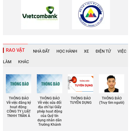
RAO VẶT
NHÀ ĐẤT
HỌC HÀNH
XE
ĐIỆN TỬ
VIỆC
LÀM
KHÁC
THÔNG BÁO
THÔNG BÁO
THÔNG BÁO
THÔNG BÁO
Về việc đăng ký
Về việc sửa đổi
TUYỂN DỤNG
(Truy tìm người)
hoạt động:
địa chỉ tại Giấy
CÔNG TY LUẬT
phép họat động
TNHH TRẦN Á
của Quỹ tín
dụng nhân dân
Trường Khánh