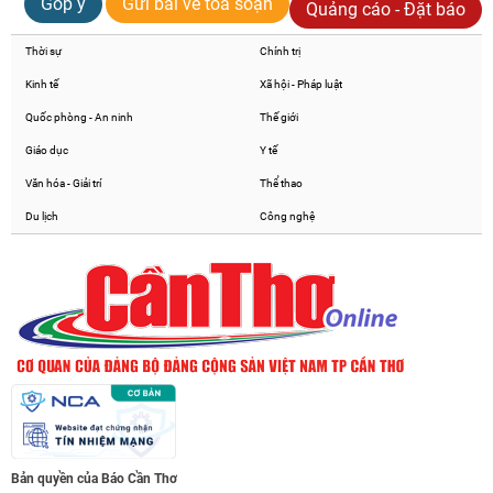
Góp ý
Gửi bài về toà soạn
Quảng cáo - Đặt báo
Thời sự
Chính trị
Kinh tế
Xã hội - Pháp luật
Quốc phòng - An ninh
Thế giới
Giáo dục
Y tế
Văn hóa - Giải trí
Thể thao
Du lịch
Công nghệ
Bản quyền của Báo Cần Thơ