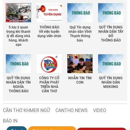
5 lưu ý quan
THÔNG BÁO
Quỹ Tín dụng
QUỸ TÍN DỤNG
trọng khi thanh
Về việc tuyển
nhân dân Vĩnh
NHÂN DÂN TÂY
lý đồ dùng nhà
dụng viên chức
Thạnh thông
ĐÔ
hàng, khách
báo
THÔNG BÁO
sạn
QUỸ TÍN DỤNG
CÔNG TY CỔ
NHẮN TIN TÌM
QUỸ TÍN DỤNG
NHÂN DÂN TÍN
PHẦN PHÁT
CON
NHÂN DÂN
NGHĨA
TRIỂN NHÀ
MEKONG
THÔNG BÁO
CẦN THƠ
CẦN THƠ KHMER NGỮ
CANTHO NEWS
VIDEO
BÁO IN