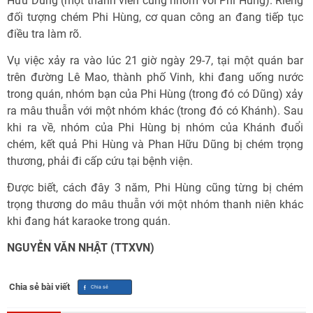
Hữu Dũng (một thành viên cùng nhóm với Phi Hùng). Riêng
đối tượng chém Phi Hùng, cơ quan công an đang tiếp tục
điều tra làm rõ.
Vụ việc xảy ra vào lúc 21 giờ ngày 29-7, tại một quán bar
trên đường Lê Mao, thành phố Vinh, khi đang uống nước
trong quán, nhóm bạn của Phi Hùng (trong đó có Dũng) xảy
ra mâu thuẫn với một nhóm khác (trong đó có Khánh). Sau
khi ra về, nhóm của Phi Hùng bị nhóm của Khánh đuổi
chém, kết quả Phi Hùng và Phan Hữu Dũng bị chém trọng
thương, phải đi cấp cứu tại bệnh viện.
Được biết, cách đây 3 năm, Phi Hùng cũng từng bị chém
trọng thương do mâu thuẫn với một nhóm thanh niên khác
khi đang hát karaoke trong quán.
NGUYỄN VĂN NHẬT (TTXVN)
Chia sẻ bài viết