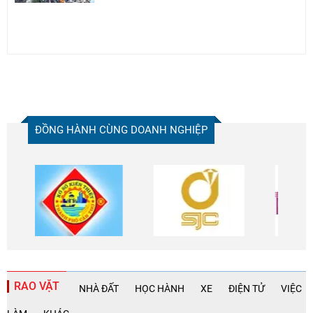
ĐỒNG HÀNH CÙNG DOANH NGHIỆP
RAO VẶT
NHÀ ĐẤT
HỌC HÀNH
XE
ĐIỆN TỬ
VIỆC