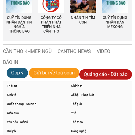
QUỸ TÍN DỤNG
CÔNG TY CỔ
NHẮN TIN TÌM
QUỸ TÍN DỤNG
NHÂN DÂN TÍN
PHẦN PHÁT
CON
NHÂN DÂN
NGHĨA
TRIỂN NHÀ
MEKONG
THÔNG BÁO
CẦN THƠ
CẦN THƠ KHMER NGỮ
CANTHO NEWS
VIDEO
BÁO IN
Góp ý
Gửi bài về toà soạn
Quảng cáo - Đặt báo
Thời sự
Chính trị
Kinh tế
Xã hội - Pháp luật
Quốc phòng - An ninh
Thế giới
Giáo dục
Y tế
Văn hóa - Giải trí
Thể thao
Du lịch
Công nghệ