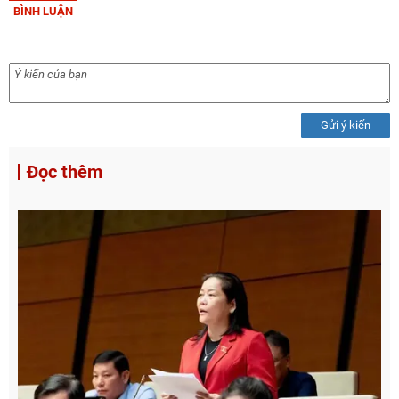
BÌNH LUẬN
Gửi ý kiến
Đọc thêm