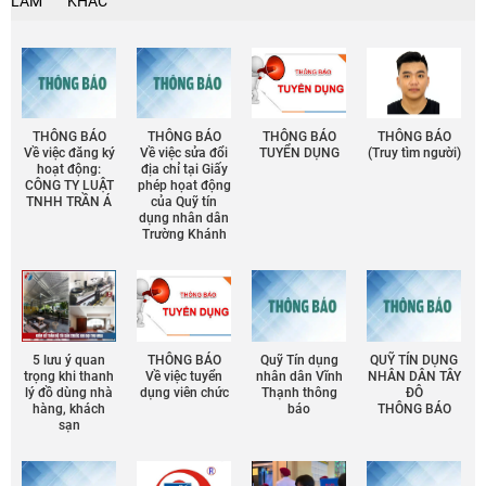
LÀM
KHÁC
THÔNG BÁO
THÔNG BÁO
THÔNG BÁO
THÔNG BÁO
Về việc đăng ký
Về việc sửa đổi
TUYỂN DỤNG
(Truy tìm người)
hoạt động:
địa chỉ tại Giấy
CÔNG TY LUẬT
phép họat động
TNHH TRẦN Á
của Quỹ tín
dụng nhân dân
Trường Khánh
5 lưu ý quan
THÔNG BÁO
Quỹ Tín dụng
QUỸ TÍN DỤNG
trọng khi thanh
Về việc tuyển
nhân dân Vĩnh
NHÂN DÂN TÂY
lý đồ dùng nhà
dụng viên chức
Thạnh thông
ĐÔ
hàng, khách
báo
THÔNG BÁO
sạn