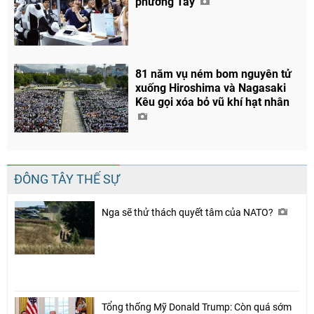
phương Tây
81 năm vụ ném bom nguyên tử
xuống Hiroshima và Nagasaki
Kêu gọi xóa bỏ vũ khí hạt nhân
Chia sẻ
Facebook
ĐÔNG TÂY THẾ SỰ
Nga sẽ thử thách quyết tâm của NATO?
Tổng thống Mỹ Donald Trump: Còn quá sớm