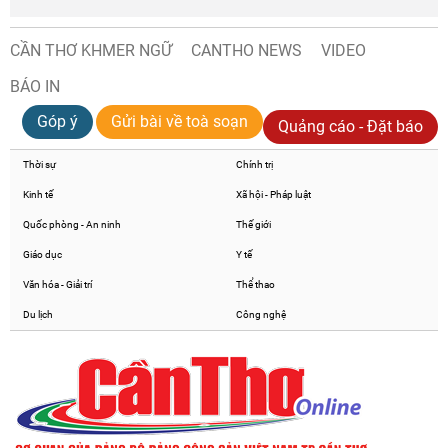
CẦN THƠ KHMER NGỮ
CANTHO NEWS
VIDEO
BÁO IN
Góp ý
Gửi bài về toà soạn
Quảng cáo - Đặt báo
Thời sự
Chính trị
Kinh tế
Xã hội - Pháp luật
Quốc phòng - An ninh
Thế giới
Giáo dục
Y tế
Văn hóa - Giải trí
Thể thao
Du lịch
Công nghệ