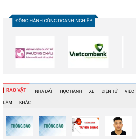
ĐỒNG HÀNH CÙNG DOANH NGHIỆP
RAO VẶT
NHÀ ĐẤT
HỌC HÀNH
XE
ĐIỆN TỬ
VIỆC
LÀM
KHÁC