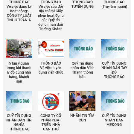
THÔNG BÁO
THÔNG BÁO
THÔNG BÁO
THÔNG BÁO
Về việc đăng ký
Về việc sửa đổi
TUYỂN DỤNG
(Truy tìm người)
hoạt động:
địa chỉ tại Giấy
CÔNG TY LUẬT
phép họat động
TNHH TRẦN Á
của Quỹ tín
dụng nhân dân
Trường Khánh
5 lưu ý quan
THÔNG BÁO
Quỹ Tín dụng
QUỸ TÍN DỤNG
trọng khi thanh
Về việc tuyển
nhân dân Vĩnh
NHÂN DÂN TÂY
lý đồ dùng nhà
dụng viên chức
Thạnh thông
ĐÔ
hàng, khách
báo
THÔNG BÁO
sạn
QUỸ TÍN DỤNG
CÔNG TY CỔ
NHẮN TIN TÌM
QUỸ TÍN DỤNG
NHÂN DÂN TÍN
PHẦN PHÁT
CON
NHÂN DÂN
NGHĨA
TRIỂN NHÀ
MEKONG
THÔNG BÁO
CẦN THƠ